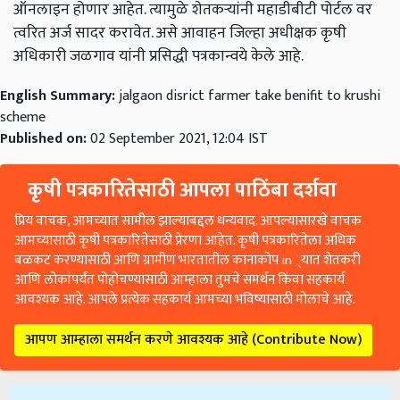
ऑनलाइन होणार आहेत. त्यामुळे शेतकऱ्यांनी महाडीबीटी पोर्टल वर
त्वरित अर्ज सादर करावेत. असे आवाहन जिल्हा अधीक्षक कृषी
अधिकारी जळगाव यांनी प्रसिद्धी पत्रकान्वये केले आहे.
English Summary:
jalgaon disrict farmer take benifit to krushi
scheme
Published on:
02 September 2021, 12:04 IST
कृषी पत्रकारितेसाठी आपला पाठिंबा दर्शवा
प्रिय वाचक, आमच्यात सामील झाल्याबद्दल धन्यवाद. आपल्यासारखे वाचक
आमच्यासाठी कृषी पत्रकारितेसाठी प्रेरणा आहेत. कृषी पत्रकारितेला अधिक
बळकट करण्यासाठी आणि ग्रामीण भारतातील कानाकोप in्यात शेतकरी
आणि लोकांपर्यंत पोहोचण्यासाठी आम्हाला तुमचे समर्थन किंवा सहकार्य
आवश्यक आहे. आपले प्रत्येक सहकार्य आमच्या भविष्यासाठी मोलाचे आहे.
आपण आम्हाला समर्थन करणे आवश्यक आहे (Contribute Now)