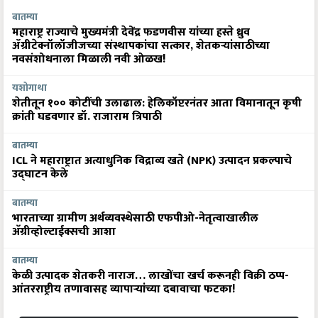
बातम्या
महाराष्ट्र राज्याचे मुख्यमंत्री देवेंद्र फडणवीस यांच्या हस्ते ध्रुव
ॲग्रीटेक्नॉलॉजीजच्या संस्थापकांचा सत्कार, शेतकऱ्यांसाठीच्या
नवसंशोधनाला मिळाली नवी ओळख!
यशोगाथा
शेतीतून १०० कोटींची उलाढाल: हेलिकॉप्टरनंतर आता विमानातून कृषी
क्रांती घडवणार डॉ. राजाराम त्रिपाठी
बातम्या
ICL ने महाराष्ट्रात अत्याधुनिक विद्राव्य खते (NPK) उत्पादन प्रकल्पाचे
उद्घाटन केले
बातम्या
भारताच्या ग्रामीण अर्थव्यवस्थेसाठी एफपीओ-नेतृत्वाखालील
अ‍ॅग्रीव्होल्टाईक्सची आशा
बातम्या
केळी उत्पादक शेतकरी नाराज… लाखोंचा खर्च करूनही विक्री ठप्प-
आंतरराष्ट्रीय तणावासह व्यापाऱ्यांच्या दबावाचा फटका!