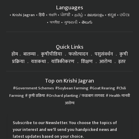
Languages
Krishi Jagran
हिंदी
বাঙালি
ਪੰਜਾਬੀ
தமிழ்
മലയാളം
ಕನ್ನಡ
ଓଡିଆ
অসমীয়া
ગુજરાતી
తెలుగు
Quick Links
होम
बातम्या
कृषीपीडिया
फलोत्पादन
पशुसंवर्धन
कृषी
प्रक्रिया
यशकथा
यांत्रिकीकरण
शिक्षण
आरोग्य
इतर
Top on Krishi Jagran
Government Schemes
Soybean Farming
Goat Rearing
Chili
Farming
कृषी प्रक्रिया
Orchard planting / फळबाग लागवड
Health मानवी
आरोग्य
Subscribe to our Newsletter. You choose the topics of
your interest and we'll send you handpicked news and
latest updates based on your choice.