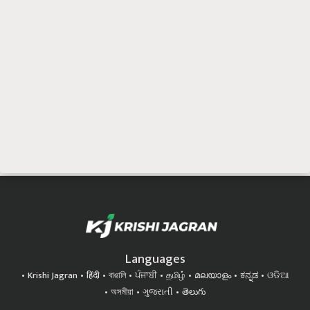
Languages
Krishi Jagran
हिंदी
বাঙালি
ਪੰਜਾਬੀ
தமிழ்
മലയാളം
ಕನ್ನಡ
ଓଡିଆ
অসমীয়া
ગુજરાતી
తెలుగు