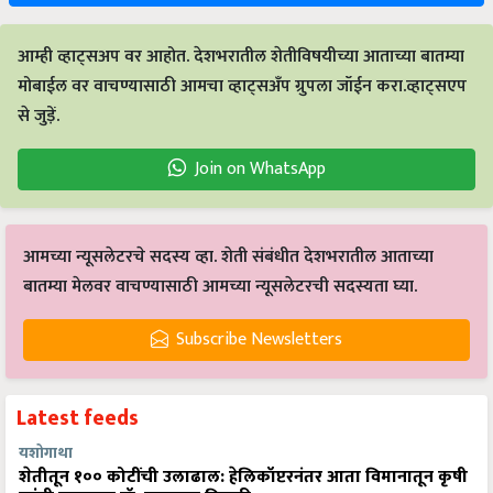
आम्ही व्हाट्सअप वर आहोत. देशभरातील शेतीविषयीच्या आताच्या बातम्या
मोबाईल वर वाचण्यासाठी आमचा व्हाट्सअँप ग्रुपला जॉईन करा.व्हाट्सएप
से जुड़ें.
Join on WhatsApp
आमच्या न्यूसलेटरचे सदस्य व्हा. शेती संबंधीत देशभरातील आताच्या
बातम्या मेलवर वाचण्यासाठी आमच्या न्यूसलेटरची सदस्यता घ्या.
Subscribe Newsletters
Latest feeds
यशोगाथा
शेतीतून १०० कोटींची उलाढाल: हेलिकॉप्टरनंतर आता विमानातून कृषी