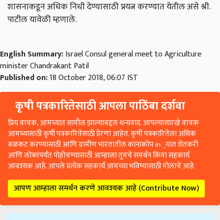
शासनाकडून अधिक निधी देण्यासाठी प्रयत्न करण्यात येतील असे श्री.
पाटील यावेळी म्हणाले.
English Summary:
Israel Consul general meet to Agriculture
minister Chandrakant Patil
Published on:
18 October 2018, 06:07 IST
कृषी पत्रकारितेसाठी आपला पाठिंबा दर्शवा
प्रिय वाचक, आमच्यात सामील झाल्याबद्दल धन्यवाद. आपल्यासारखे वाचक
आमच्यासाठी कृषी पत्रकारितेसाठी प्रेरणा आहेत. कृषी पत्रकारितेला अधिक
बळकट करण्यासाठी आणि ग्रामीण भारतातील कानाकोप in्यात शेतकरी
आणि लोकांपर्यंत पोहोचण्यासाठी आम्हाला तुमचे समर्थन किंवा सहकार्य
आवश्यक आहे. आपले प्रत्येक सहकार्य आमच्या भविष्यासाठी मोलाचे आहे.
आपण आम्हाला समर्थन करणे आवश्यक आहे (Contribute Now)