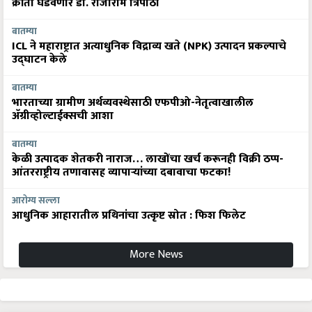
क्रांती घडवणार डॉ. राजाराम त्रिपाठी
बातम्या
ICL ने महाराष्ट्रात अत्याधुनिक विद्राव्य खते (NPK) उत्पादन प्रकल्पाचे
उद्घाटन केले
बातम्या
भारताच्या ग्रामीण अर्थव्यवस्थेसाठी एफपीओ-नेतृत्वाखालील
अ‍ॅग्रीव्होल्टाईक्सची आशा
बातम्या
केळी उत्पादक शेतकरी नाराज… लाखोंचा खर्च करूनही विक्री ठप्प-
आंतरराष्ट्रीय तणावासह व्यापाऱ्यांच्या दबावाचा फटका!
आरोग्य सल्ला
आधुनिक आहारातील प्रथिनांचा उत्कृष्ट स्रोत : फिश फिलेट
More News