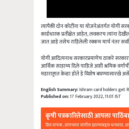
त्यापैकी दोन कोटींना या योजनेअंतर्गत योगी स
कार्डधारक प्रतीक्षेत आहेत, लवकरच त्यांना देख
जात आहे तसेच राहिलेली रक्कम मार्च नंतर सर्व
योगी आदित्यनाथ सरकारप्रमाणेच ठाकरे सरकारनेदे
आर्थिक साहाय्य दिले पाहिजे अशी श्रमिक वर्गाच
महाराष्ट्रात केव्हा होते हे विशेष बघण्यासारखे अस
English Summary:
Ishram card holders get 
Published on:
17 February 2022, 11:01 IST
कृषी पत्रकारितेसाठी आपला पाठिंबा
प्रिय वाचक, आमच्यात सामील झाल्याबद्दल धन्यवाद. आप
कृषी पत्रकारितेला अधिक बळकट करण्यासाठी आणि ग्