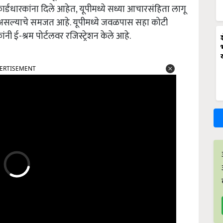
र्डधारकांना दिले आहेत, यूपीमध्ये सध्या आचारसंहिता लागू
र असल्याचे समजत आहे. यूपीमध्ये जवळपास सहा कोटी
ंनी ई-श्रम पोर्टलवर रजिस्ट्रेशन केले आहे.
ERTISEMENT