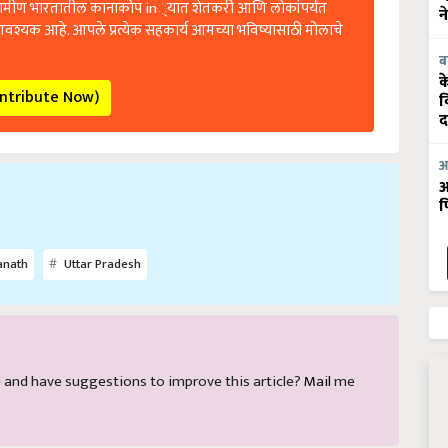
न
आवश्यक आहे. आपले प्रत्येक सहकार्य आमच्या भविष्यासाठी मोलाचे
ब
क
ontribute Now)
व
द
आ
आ
फ
anath
Uttar Pradesh
cle and have suggestions to improve this article?
Mail
me