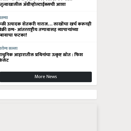
ेतृत्वाखालील अ‍ॅग्रीव्होल्टाईक्सची आशा
ातम्या
ेळी उत्पादक शेतकरी नाराज… लाखोंचा खर्च करूनही
िक्री ठप्प- आंतरराष्ट्रीय तणावासह व्यापाऱ्यांच्या
बावाचा फटका!
रोग्य सल्ला
धुनिक आहारातील प्रथिनांचा उत्कृष्ट स्रोत : फिश
िलेट
More News