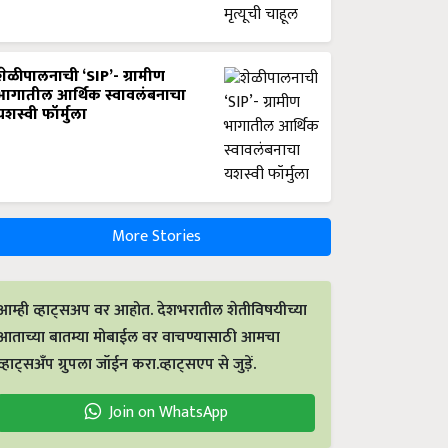
शेळीपालनाची ‘SIP’- ग्रामीण
भागातील आर्थिक स्वावलंबनाचा
यशस्वी फॉर्मुला
More Stories
आम्ही व्हाट्सअप वर आहोत. देशभरातील शेतीविषयीच्या
आताच्या बातम्या मोबाईल वर वाचण्यासाठी आमचा
व्हाट्सअँप ग्रुपला जॉईन करा.व्हाट्सएप से जुड़ें.
Join on WhatsApp