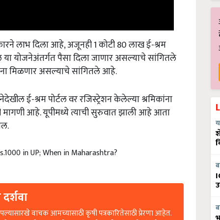
रकारने लाभ दिला आहे, अजूनही 1 कोटी 80 लाख ई-श्रम
ील या योजनेअंतर्गत पैसा दिला जाणार असल्याचे सांगितले
ांना मिळणार असल्याचे सांगितले आहे.
खील ई-श्रम पोर्टल वर रजिस्ट्रेशन केलेल्या श्रमिकांना
ी मागणी आहे. यूपीमध्ये त्याची सुरुवात झाली आहे आता
ेल.
य
श
व
Rs.1000 in UP; When in Maharashtra?
ब
I
उ
 दर्शवा
ब
ल्यासारखे वाचक आमच्यासाठी कृषी पत्रकारितेसाठी प्रेरणा आहेत.
भ
रामीण भारतातील कानाकोप in्यात शेतकरी आणि लोकांपर्यंत