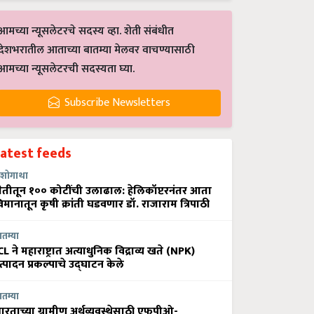
आमच्या न्यूसलेटरचे सदस्य व्हा. शेती संबंधीत
देशभरातील आताच्या बातम्या मेलवर वाचण्यासाठी
आमच्या न्यूसलेटरची सदस्यता घ्या.
Subscribe Newsletters
Latest feeds
शोगाथा
ेतीतून १०० कोटींची उलाढाल: हेलिकॉप्टरनंतर आता
िमानातून कृषी क्रांती घडवणार डॉ. राजाराम त्रिपाठी
ातम्या
CL ने महाराष्ट्रात अत्याधुनिक विद्राव्य खते (NPK)
त्पादन प्रकल्पाचे उद्घाटन केले
ातम्या
ारताच्या ग्रामीण अर्थव्यवस्थेसाठी एफपीओ-