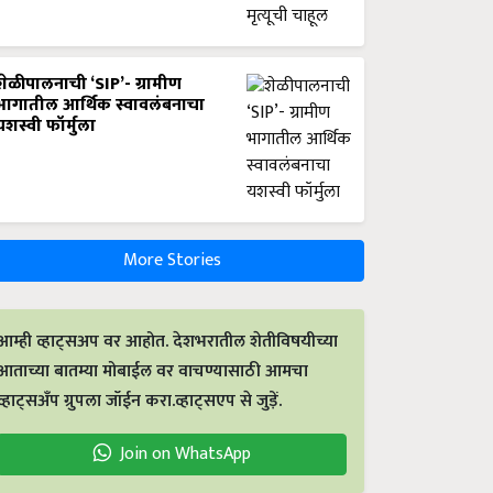
शेळीपालनाची ‘SIP’- ग्रामीण
भागातील आर्थिक स्वावलंबनाचा
यशस्वी फॉर्मुला
More Stories
आम्ही व्हाट्सअप वर आहोत. देशभरातील शेतीविषयीच्या
आताच्या बातम्या मोबाईल वर वाचण्यासाठी आमचा
व्हाट्सअँप ग्रुपला जॉईन करा.व्हाट्सएप से जुड़ें.
Join on WhatsApp