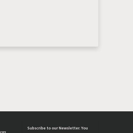
Subscribe to our Newsletter. You
्रिया
choose the topics of your interest