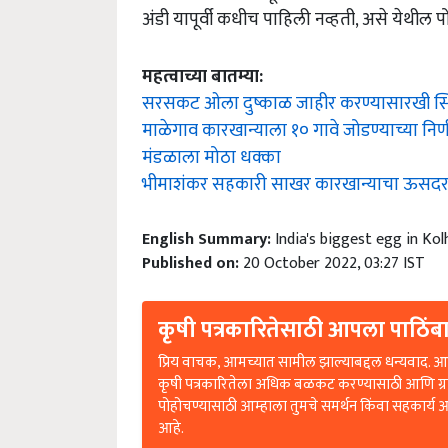
अंडी यापूर्वी कधीच पाहिली नव्हती, असे येथील पोल
महत्वाच्या बातम्या:
सरसकट ओला दुष्काळ जाहीर करण्यासारखी स्थिती 
माळेगाव कारखान्याला १० गावे जोडण्याच्या निर
मंडळाला मोठा धक्का
भीमाशंकर सहकारी साखर कारखान्याचा ऊसदर
English Summary:
India's biggest egg in Kol
Published on:
20 October 2022, 03:27 IST
कृषी पत्रकारितेसाठी आपला पाठिंबा
प्रिय वाचक, आमच्यात सामील झाल्याबद्दल धन्यवाद. आप
कृषी पत्रकारितेला अधिक बळकट करण्यासाठी आणि ग्
पोहोचण्यासाठी आम्हाला तुमचे समर्थन किंवा सहकार्य 
आहे.