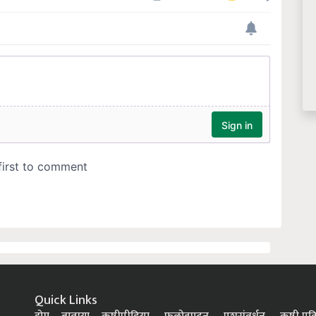
Quick Links
होम
बातम्या
कृषीपीडिया
फलोत्पादन
पशुसंवर्धन
कृषी प्रक