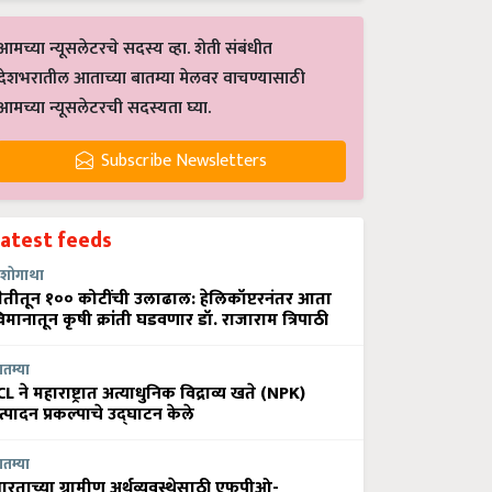
आमच्या न्यूसलेटरचे सदस्य व्हा. शेती संबंधीत
देशभरातील आताच्या बातम्या मेलवर वाचण्यासाठी
आमच्या न्यूसलेटरची सदस्यता घ्या.
Subscribe Newsletters
Latest feeds
शोगाथा
ेतीतून १०० कोटींची उलाढाल: हेलिकॉप्टरनंतर आता
िमानातून कृषी क्रांती घडवणार डॉ. राजाराम त्रिपाठी
ातम्या
CL ने महाराष्ट्रात अत्याधुनिक विद्राव्य खते (NPK)
त्पादन प्रकल्पाचे उद्घाटन केले
ातम्या
ारताच्या ग्रामीण अर्थव्यवस्थेसाठी एफपीओ-