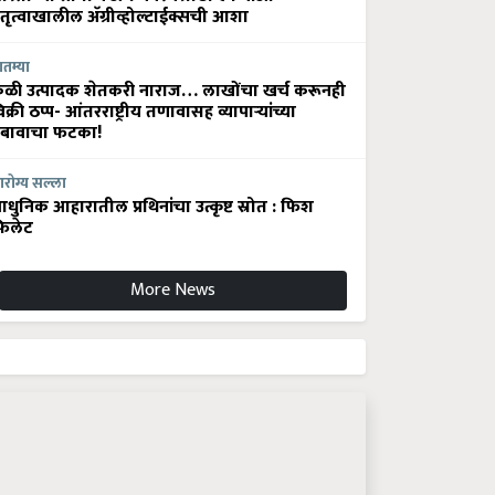
ेतृत्वाखालील अ‍ॅग्रीव्होल्टाईक्सची आशा
ातम्या
ेळी उत्पादक शेतकरी नाराज… लाखोंचा खर्च करूनही
िक्री ठप्प- आंतरराष्ट्रीय तणावासह व्यापाऱ्यांच्या
बावाचा फटका!
रोग्य सल्ला
धुनिक आहारातील प्रथिनांचा उत्कृष्ट स्रोत : फिश
िलेट
More News