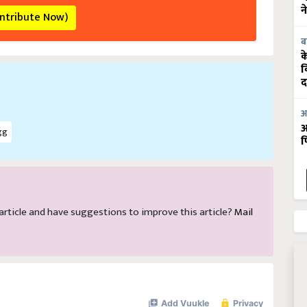
न
ontribute Now)
ब
क
व
द
आ
gg
आ
फ
s article and have suggestions to improve this article?
Mail