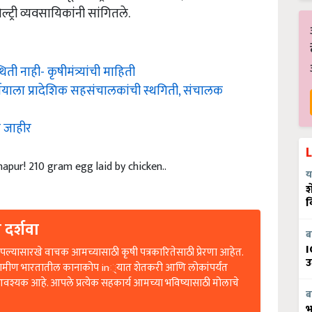
्ट्री व्यवसायिकांनी सांगितले.
नाही- कृषीमंत्र्यांची माहिती
्णयाला प्रादेशिक सहसंचालकांची स्थगिती, संचालक
 जाहीर
hapur! 210 gram egg laid by chicken..
य
श
व
 दर्शवा
ब
ल्यासारखे वाचक आमच्यासाठी कृषी पत्रकारितेसाठी प्रेरणा आहेत.
I
रामीण भारतातील कानाकोप in्यात शेतकरी आणि लोकांपर्यंत
उ
आवश्यक आहे. आपले प्रत्येक सहकार्य आमच्या भविष्यासाठी मोलाचे
ब
भ