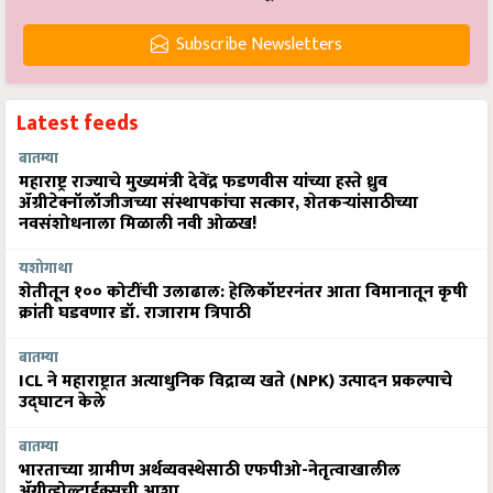
Subscribe Newsletters
Latest feeds
बातम्या
महाराष्ट्र राज्याचे मुख्यमंत्री देवेंद्र फडणवीस यांच्या हस्ते ध्रुव
ॲग्रीटेक्नॉलॉजीजच्या संस्थापकांचा सत्कार, शेतकऱ्यांसाठीच्या
नवसंशोधनाला मिळाली नवी ओळख!
यशोगाथा
शेतीतून १०० कोटींची उलाढाल: हेलिकॉप्टरनंतर आता विमानातून कृषी
क्रांती घडवणार डॉ. राजाराम त्रिपाठी
बातम्या
ICL ने महाराष्ट्रात अत्याधुनिक विद्राव्य खते (NPK) उत्पादन प्रकल्पाचे
उद्घाटन केले
बातम्या
भारताच्या ग्रामीण अर्थव्यवस्थेसाठी एफपीओ-नेतृत्वाखालील
अ‍ॅग्रीव्होल्टाईक्सची आशा