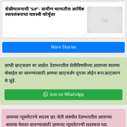
शेळीपालनाची ‘SIP’- ग्रामीण भागातील आर्थिक
स्वावलंबनाचा यशस्वी फॉर्मुला
More Stories
आम्ही व्हाट्सअप वर आहोत. देशभरातील शेतीविषयीच्या आताच्या बातम्या
मोबाईल वर वाचण्यासाठी आमचा व्हाट्सअँप ग्रुपला जॉईन करा.व्हाट्सएप
से जुड़ें.
Join on WhatsApp
आमच्या न्यूसलेटरचे सदस्य व्हा. शेती संबंधीत देशभरातील आताच्या
बातम्या मेलवर वाचण्यासाठी आमच्या न्यूसलेटरची सदस्यता घ्या.