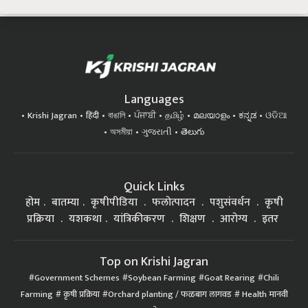
Languages
Krishi Jagran
हिंदी
বাঙালি
ਪੰਜਾਬੀ
தமிழ்
മലയാളം
ಕನ್ನಡ
ଓଡିଆ
অসমীয়া
ગુજરાતી
తెలుగు
Quick Links
होम
बातम्या
कृषीपीडिया
फलोत्पादन
पशुसंवर्धन
कृषी
प्रक्रिया
यशकथा
यांत्रिकीकरण
शिक्षण
आरोग्य
इतर
Top on Krishi Jagran
Government Schemes
Soybean Farming
Goat Rearing
Chili
Farming
कृषी प्रक्रिया
Orchard planting / फळबाग लागवड
Health मानवी