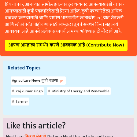
प्रिय वाचक, आमच्यात सामील झाल्याबद्दल धन्यवाद. आपल्यासारखे वाचक
आमच्यासाठी कृषी पत्रकारितेसाठी प्रेरणा आहेत. कृषी पत्रकारितेला अधिक
बळकट करण्यासाठी आणि ग्रामीण भारतातील कानाकोप in्यात शेतकरी
आणि लोकांपर्यंत पोहोचण्यासाठी आम्हाला तुमचे समर्थन किंवा सहकार्य
आवश्यक आहे. आपले प्रत्येक सहकार्य आमच्या भविष्यासाठी मोलाचे आहे.
आपण आम्हाला समर्थन करणे आवश्यक आहे (Contribute Now)
Related Topics
Agriculture News कृषी बातम्या
raj kumar singh
Ministry of Energy and Renewable
farmer
Like this article?
Hey! I am
किरण भेकणे
. Did you liked this article and have