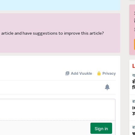
is article and have suggestions to improve this article?
य
श
व
ब
I
उ
ब
भ