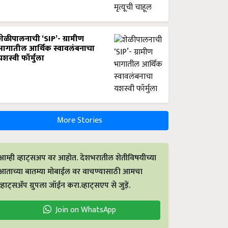
शेळीपालनाची ‘SIP’- ग्रामीण
भागातील आर्थिक स्वावलंबनाचा
यशस्वी फॉर्मुला
More Stories
आम्ही व्हाट्सअप वर आहोत. देशभरातील शेतीविषयीच्या
आताच्या बातम्या मोबाईल वर वाचण्यासाठी आमचा
व्हाट्सअँप ग्रुपला जॉईन करा.व्हाट्सएप से जुड़ें.
Join on WhatsApp