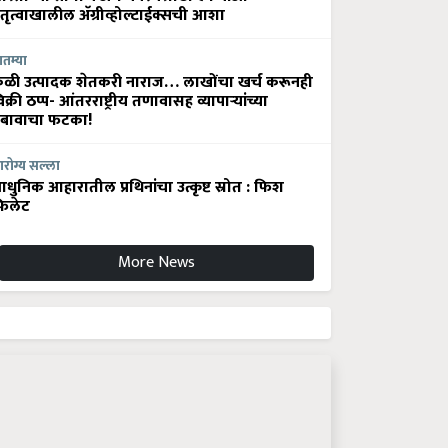
ेतृत्वाखालील अ‍ॅग्रीव्होल्टाईक्सची आशा
ातम्या
ेळी उत्पादक शेतकरी नाराज… लाखोंचा खर्च करूनही
िक्री ठप्प- आंतरराष्ट्रीय तणावासह व्यापाऱ्यांच्या
बावाचा फटका!
रोग्य सल्ला
धुनिक आहारातील प्रथिनांचा उत्कृष्ट स्रोत : फिश
िलेट
More News