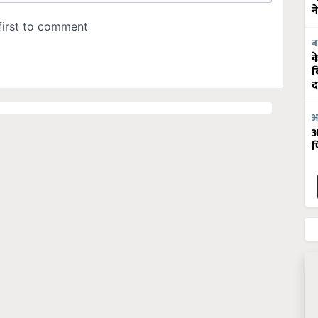
न
ब
क
व
द
आ
आ
फ