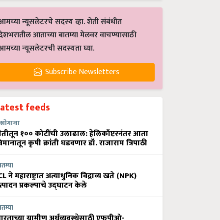
आमच्या न्यूसलेटरचे सदस्य व्हा. शेती संबंधीत
देशभरातील आताच्या बातम्या मेलवर वाचण्यासाठी
आमच्या न्यूसलेटरची सदस्यता घ्या.
Subscribe Newsletters
Latest feeds
शोगाथा
ेतीतून १०० कोटींची उलाढाल: हेलिकॉप्टरनंतर आता
िमानातून कृषी क्रांती घडवणार डॉ. राजाराम त्रिपाठी
ातम्या
CL ने महाराष्ट्रात अत्याधुनिक विद्राव्य खते (NPK)
त्पादन प्रकल्पाचे उद्घाटन केले
ातम्या
ारताच्या ग्रामीण अर्थव्यवस्थेसाठी एफपीओ-