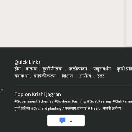
Quick Links
होम
बातम्या
कृषीपीडिया
फलोत्पादन
पशुसंवर्धन
कृषी प्रक
यशकथा
यांत्रिकीकरण
शिक्षण
आरोग्य
इतर
್ನಡ
Top on Krishi Jagran
Government Schemes
Soybean Farming
Goat Rearing
Chili Farm
कृषी प्रक्रिया
Orchard planting / फळबाग लागवड
Health मानवी आरोग्य