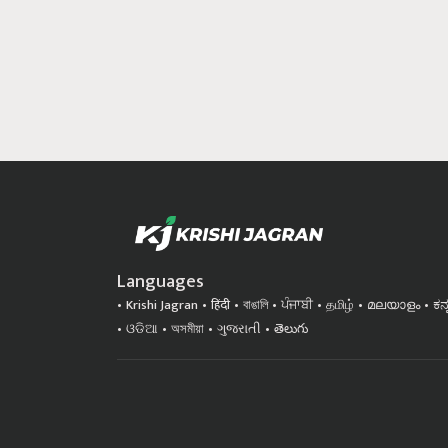
Languages
Krishi Jagran
हिंदी
বাঙালি
ਪੰਜਾਬੀ
தமிழ்
മലയാളം
ಕನ
ଓଡିଆ
অসমীয়া
ગુજરાતી
తెలుగు