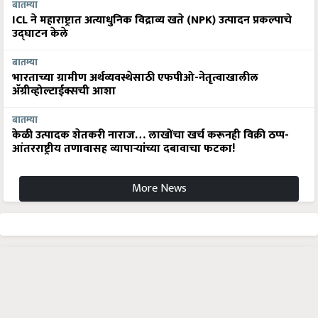
बातम्या
ICL ने महाराष्ट्रात अत्याधुनिक विद्राव्य खते (NPK) उत्पादन प्रकल्पाचे
उद्घाटन केले
बातम्या
भारताच्या ग्रामीण अर्थव्यवस्थेसाठी एफपीओ-नेतृत्वाखालील
अ‍ॅग्रीव्होल्टाईक्सची आशा
बातम्या
केळी उत्पादक शेतकरी नाराज… लाखोंचा खर्च करूनही विक्री ठप्प-
आंतरराष्ट्रीय तणावासह व्यापाऱ्यांच्या दबावाचा फटका!
More News