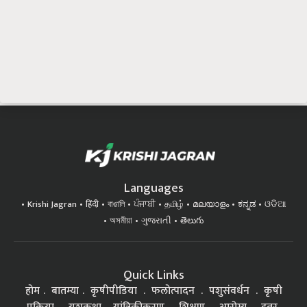
Languages
Krishi Jagran
हिंदी
বাঙালি
ਪੰਜਾਬੀ
தமிழ்
മലയാളം
ಕನ್ನಡ
ଓଡିଆ
অসমীয়া
ગુજરાતી
తెలుగు
Quick Links
होम
बातम्या
कृषीपीडिया
फलोत्पादन
पशुसंवर्धन
कृषी