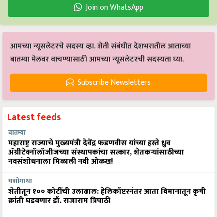
Join on WhatsApp
आमच्या न्यूसलेटरचे सदस्य व्हा. शेती संबंधीत देशभरातील आताच्या
बातम्या मेलवर वाचण्यासाठी आमच्या न्यूसलेटरची सदस्यता घ्या.
Subscribe Newsletters
Latest feeds
बातम्या
महाराष्ट्र राज्याचे मुख्यमंत्री देवेंद्र फडणवीस यांच्या हस्ते ध्रुव
ॲग्रीटेक्नॉलॉजीजच्या संस्थापकांचा सत्कार, शेतकऱ्यांसाठीच्या
नवसंशोधनाला मिळाली नवी ओळख!
यशोगाथा
शेतीतून १०० कोटींची उलाढाल: हेलिकॉप्टरनंतर आता विमानातून कृषी
क्रांती घडवणार डॉ. राजाराम त्रिपाठी