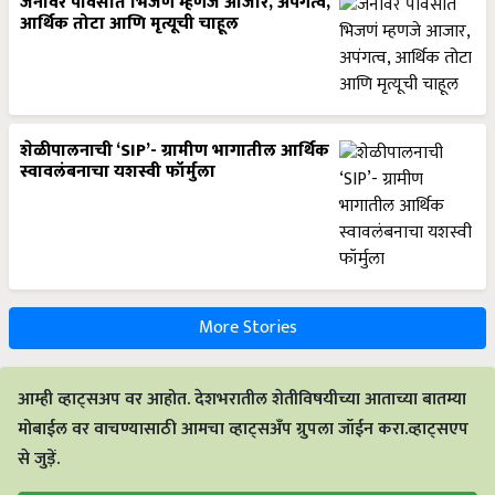
जनावर पावसात भिजणं म्हणजे आजार, अपंगत्व,
आर्थिक तोटा आणि मृत्यूची चाहूल
शेळीपालनाची ‘SIP’- ग्रामीण भागातील आर्थिक
स्वावलंबनाचा यशस्वी फॉर्मुला
More Stories
आम्ही व्हाट्सअप वर आहोत. देशभरातील शेतीविषयीच्या आताच्या बातम्या
मोबाईल वर वाचण्यासाठी आमचा व्हाट्सअँप ग्रुपला जॉईन करा.व्हाट्सएप
से जुड़ें.