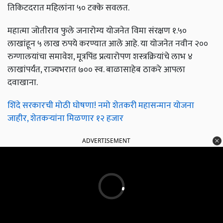
तिकिटदरात महिलांना ५० टक्के सवलत.
महात्मा जोतीराव फुले जनारोग्य योजनेत विमा संरक्षण १.५०
लाखांहून ५ लाख रुपये करण्यात आले आहे. या योजनेत नवीन २००
रुग्णालयांचा समावेश, मूत्रपिंड प्रत्यारोपण शस्त्रक्रियांचे लाभ ४
लाखांपर्यंत, राज्यभरात ७०० स्व. बाळासाहेब ठाकरे आपला
दवाखाना.
शिंदे सरकारची मोठी घोषणा! नमो शेतकरी महासन्मान योजना
जाहीर, शेतकऱ्यांना मिळणार १२ हजार
ADVERTISEMENT