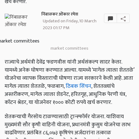
खर्च करणार.
निंबाळकर ओंकार रमेश
Updated on Friday, 10 March
2023 01:17 PM
market committees
राज्याचे अर्थमंत्री देवेंद्र फडणवीस यांनी अर्थसंकल्प सादर केला.
यामध्ये अनेक घोषणा करण्यात आल्या. यामध्ये ‘मागेल त्याला शेततळे’
योजनेचा व्यापक विस्ताराची घोषणा राज्य सरकारने केली आहे. आता
मागेल त्याला शेततळे, फळबाग,
ठिबक सिंचन
, शेततळ्यांचे
अस्तरीकरण, मागेल त्याला शेडनेट, हरितगृह, आधुनिक पेरणी यंत्र,
कॉटन श्रेडर, या योजनेवर १००० कोटी रुपये खर्च करणार.
शेतकऱ्याची गैरसोय टाळण्यासाठी ट्रान्स्फॉर्मर योजना. याशिवाय
मुख्यमंत्री सौर कृषी वाहिनी योजना, प्रधानमंत्री कुसुम योजनेचा लाभ
वाढविणार. प्रलंबित ८६,०७३ कृषिपंप अर्जदारांना तत्काळ