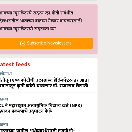
आमच्या न्यूसलेटरचे सदस्य व्हा. शेती संबंधीत
देशभरातील आताच्या बातम्या मेलवर वाचण्यासाठी
आमच्या न्यूसलेटरची सदस्यता घ्या.
Subscribe Newsletters
Latest feeds
शोगाथा
ेतीतून १०० कोटींची उलाढाल: हेलिकॉप्टरनंतर आता
िमानातून कृषी क्रांती घडवणार डॉ. राजाराम त्रिपाठी
ातम्या
CL ने महाराष्ट्रात अत्याधुनिक विद्राव्य खते (NPK)
त्पादन प्रकल्पाचे उद्घाटन केले
ातम्या
ारताच्या ग्रामीण अर्थव्यवस्थेसाठी एफपीओ-