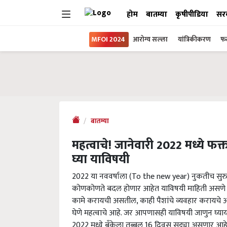
होम
बातम्या
कृषीपीडिया
सर
MFOI 2024
आरोग्य सल्ला
यांत्रिकीकरण
फल
बातम्या
महत्वाचे! जानेवारी 2022 मध्ये फ
घ्या याविषयी
2022 या नववर्षाला (To the new year) नुकतीच सुरुवा
कोणकोणते बदल होणार आहेत याविषयी माहिती असणे अनि
कामे करायची असतील, काही पैशांचे व्यवहार करायचे
घेणे महत्वाचे आहे. जर आपणासही याविषयी जाणुन घ्य
2022 मध्ये बँकेला तब्बल 16 दिवस सुट्ट्या असणार