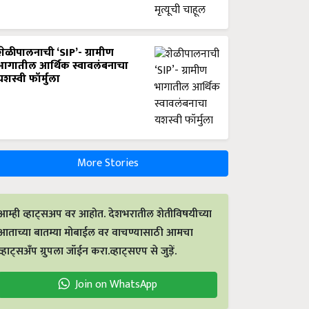
शेळीपालनाची ‘SIP’- ग्रामीण
भागातील आर्थिक स्वावलंबनाचा
यशस्वी फॉर्मुला
More Stories
आम्ही व्हाट्सअप वर आहोत. देशभरातील शेतीविषयीच्या
आताच्या बातम्या मोबाईल वर वाचण्यासाठी आमचा
व्हाट्सअँप ग्रुपला जॉईन करा.व्हाट्सएप से जुड़ें.
Join on WhatsApp