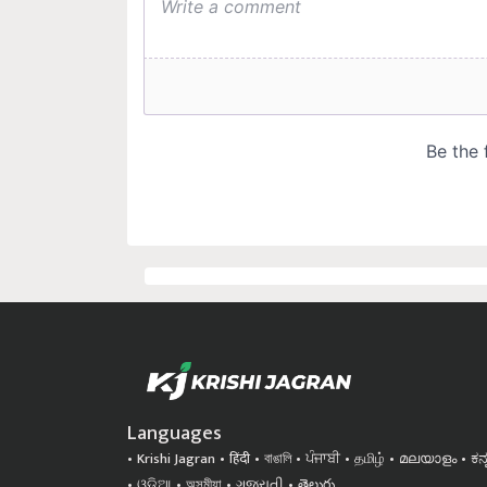
Languages
Krishi Jagran
हिंदी
বাঙালি
ਪੰਜਾਬੀ
தமிழ்
മലയാളം
ಕನ
ଓଡିଆ
অসমীয়া
ગુજરાતી
తెలుగు