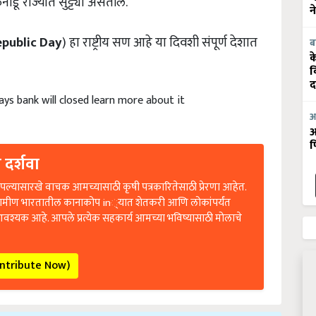
न
epublic
Day
) हा राष्ट्रीय सण आहे या दिवशी संपूर्ण देशात
ब
क
व
द
ays bank will closed learn more about it
आ
आ
फ
 दर्शवा
ल्यासारखे वाचक आमच्यासाठी कृषी पत्रकारितेसाठी प्रेरणा आहेत.
रामीण भारतातील कानाकोप in्यात शेतकरी आणि लोकांपर्यंत
आवश्यक आहे. आपले प्रत्येक सहकार्य आमच्या भविष्यासाठी मोलाचे
ontribute Now)