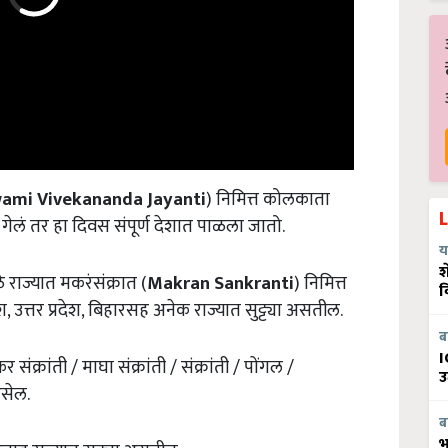
ami
Vivekananda Jayanti
) निमित्त कोलकाता
 गेलं तर हा दिवस संपूर्ण देशात पाळला जातो.
य
े राज्यात मकरंसंक्रात (
Makran Sankranti
) निमित्त
श
व
देश, उत्तर प्रदेश, बिहारसह अनेक राज्यात सुट्ट्या असतील.
ब
क्रांती / माघा संक्रांती / संक्रांती / पोंगल /
I
उ
असेल.
ब
ाडू राज्यात सुट्ट्या असतील.
भ