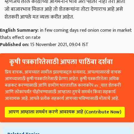
म्हणजेच लाल कांद्याच्या आगमनाने भाव जरी पडला नाही तरी आता
जो बाजारभाव मिळत आहे तो शेतकऱ्यांना तोटा देणाराच आहे असे
शेतकरी आपले मत व्यक्त करीत आहेत.
English Summary:
in few coming days red onion come in market
thats effect on rate
Published on:
15 November 2021, 09:04 IST
कृषी पत्रकारितेसाठी आपला पाठिंबा दर्शवा
प्रिय वाचक, आमच्यात सामील झाल्याबद्दल धन्यवाद. आपल्यासारखे वाचक
आमच्यासाठी कृषी पत्रकारितेसाठी प्रेरणा आहेत. कृषी पत्रकारितेला अधिक
बळकट करण्यासाठी आणि ग्रामीण भारतातील कानाकोप in्यात शेतकरी
आणि लोकांपर्यंत पोहोचण्यासाठी आम्हाला तुमचे समर्थन किंवा सहकार्य
आवश्यक आहे. आपले प्रत्येक सहकार्य आमच्या भविष्यासाठी मोलाचे आहे.
आपण आम्हाला समर्थन करणे आवश्यक आहे (Contribute Now)