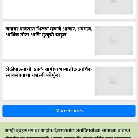
जनावर पावसात भिजणं म्हणजे आजार, अपंगत्व,
आर्थिक तोटा आणि मृत्यूची चाहूल
शेळीपालनाची ‘SIP’- ग्रामीण भागातील आर्थिक
स्वावलंबनाचा यशस्वी फॉर्मुला
More Stories
आम्ही व्हाट्सअप वर आहोत. देशभरातील शेतीविषयीच्या आताच्या बातम्या