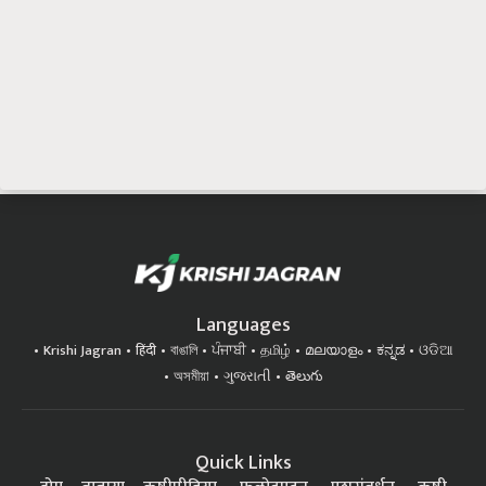
Languages
Krishi Jagran
हिंदी
বাঙালি
ਪੰਜਾਬੀ
தமிழ்
മലയാളം
ಕನ್ನಡ
ଓଡିଆ
অসমীয়া
ગુજરાતી
తెలుగు
Quick Links