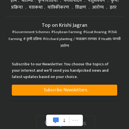
होम
बातम्या
कृषीपीडिया
फलोत्पादन
पशुसंवर्धन
कृषी
प्रक्रिया
यशकथा
यांत्रिकीकरण
शिक्षण
आरोग्य
इतर
Top on Krishi Jagran
Government Schemes
Soybean Farming
Goat Rearing
Chili
Farming
कृषी प्रक्रिया
Orchard planting / फळबाग लागवड
Health मानवी
आरोग्य
Subscribe to our Newsletter. You choose the topics of
your interest and we'll send you handpicked news and
latest updates based on your choice.
Subscribe Newsletters