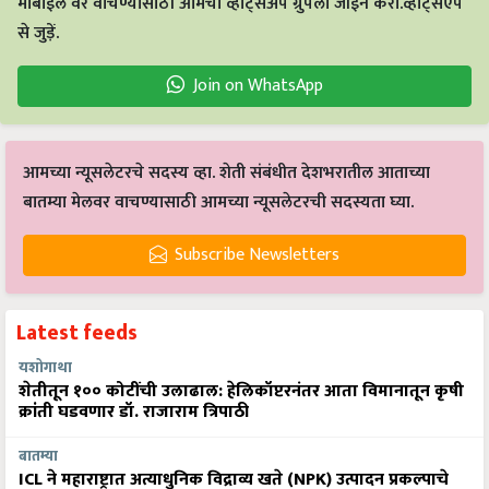
मोबाईल वर वाचण्यासाठी आमचा व्हाट्सअँप ग्रुपला जॉईन करा.व्हाट्सएप
से जुड़ें.
Join on WhatsApp
आमच्या न्यूसलेटरचे सदस्य व्हा. शेती संबंधीत देशभरातील आताच्या
बातम्या मेलवर वाचण्यासाठी आमच्या न्यूसलेटरची सदस्यता घ्या.
Subscribe Newsletters
Latest feeds
यशोगाथा
शेतीतून १०० कोटींची उलाढाल: हेलिकॉप्टरनंतर आता विमानातून कृषी
क्रांती घडवणार डॉ. राजाराम त्रिपाठी
बातम्या
ICL ने महाराष्ट्रात अत्याधुनिक विद्राव्य खते (NPK) उत्पादन प्रकल्पाचे