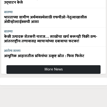
उद्घाटन केले
बातम्या
भारताच्या ग्रामीण अर्थव्यवस्थेसाठी एफपीओ-नेतृत्वाखालील
अ‍ॅग्रीव्होल्टाईक्सची आशा
बातम्या
केळी उत्पादक शेतकरी नाराज… लाखोंचा खर्च करूनही विक्री ठप्प-
आंतरराष्ट्रीय तणावासह व्यापाऱ्यांच्या दबावाचा फटका!
आरोग्य सल्ला
आधुनिक आहारातील प्रथिनांचा उत्कृष्ट स्रोत : फिश फिलेट
More News