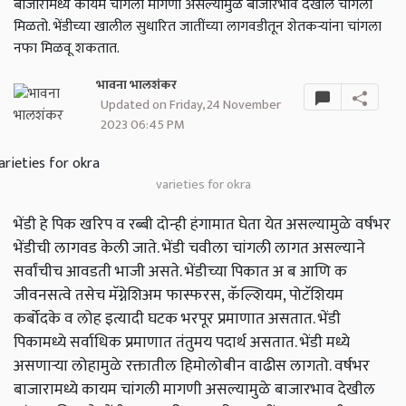
बाजारामध्ये कायम चांगली मागणी असल्यामुळे बाजारभाव देखील चांगला
मिळतो. भेंडीच्या खालील सुधारित जातींच्या लागवडीतून शेतकऱ्यांना चांगला
नफा मिळवू शकतात.
भावना भालशंकर
Updated on Friday, 24 November
2023 06:45 PM
varieties for okra
भेंडी हे पिक खरिप व रब्बी दोन्ही हंगामात घेता येत असल्यामुळे वर्षभर
भेंडीची लागवड केली जाते. भेंडी चवीला चांगली लागत असल्याने
सर्वांचीच आवडती भाजी असते. भेंडीच्या पिकात अ ब आणि क
जीवनसत्वे तसेच मॅग्नेशिअम फास्फरस, कॅल्शियम, पोटॅशियम
कर्बोदके व लोह इत्यादी घटक भरपूर प्रमाणात असतात. भेंडी
पिकामध्ये सर्वाधिक प्रमाणात तंतुमय पदार्थ असतात. भेंडी मध्ये
असणाऱ्या लोहामुळे रक्तातील हिमोलोबीन वाढीस लागतो. वर्षभर
बाजारामध्ये कायम चांगली मागणी असल्यामुळे बाजारभाव देखील