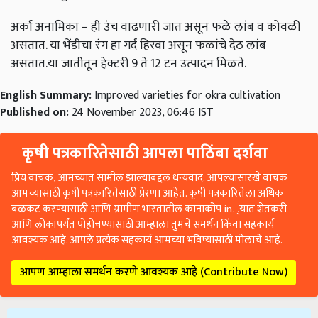
अर्का अनामिका – ही उंच वाढणारी जात असून फळे लांब व कोवळी
असतात. या भेंडीचा रंग हा गर्द हिरवा असून फळांचे देठ लांब
असतात.या जातीतून हेक्टरी 9 ते 12 टन उत्पादन मिळते.
English Summary:
Improved varieties for okra cultivation
Published on:
24 November 2023, 06:46 IST
कृषी पत्रकारितेसाठी आपला पाठिंबा दर्शवा
प्रिय वाचक, आमच्यात सामील झाल्याबद्दल धन्यवाद. आपल्यासारखे वाचक
आमच्यासाठी कृषी पत्रकारितेसाठी प्रेरणा आहेत. कृषी पत्रकारितेला अधिक
बळकट करण्यासाठी आणि ग्रामीण भारतातील कानाकोप in्यात शेतकरी
आणि लोकांपर्यंत पोहोचण्यासाठी आम्हाला तुमचे समर्थन किंवा सहकार्य
आवश्यक आहे. आपले प्रत्येक सहकार्य आमच्या भविष्यासाठी मोलाचे आहे.
आपण आम्हाला समर्थन करणे आवश्यक आहे (Contribute Now)