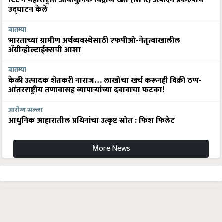
ICL ने महाराष्ट्रात अत्याधुनिक विद्राव्य खते (NPK) उत्पादन प्रकल्पाचे
उद्घाटन केले
बातम्या
भारताच्या ग्रामीण अर्थव्यवस्थेसाठी एफपीओ-नेतृत्वाखालील
अ‍ॅग्रीव्होल्टाईक्सची आशा
बातम्या
केळी उत्पादक शेतकरी नाराज… लाखोंचा खर्च करूनही विक्री ठप्प-
आंतरराष्ट्रीय तणावासह व्यापाऱ्यांच्या दबावाचा फटका!
आरोग्य सल्ला
आधुनिक आहारातील प्रथिनांचा उत्कृष्ट स्रोत : फिश फिलेट
More News