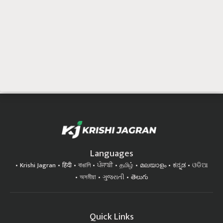
Languages
Krishi Jagran
हिंदी
বাঙালি
ਪੰਜਾਬੀ
தமிழ்
മലയാളം
ಕನ್ನಡ
ଓଡିଆ
অসমীয়া
ગુજરાતી
తెలుగు
Quick Links