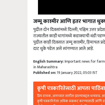
जम्मू काश्मीर आणि इतर भागात धुक्
पुढील दोन दिवसांमध्ये दिल्ली, पश्चिम उत्तर प्र
राज्यातील काही भागांमध्ये कडाक्याची थंडी प
पुढील काही दिवसात जम्मू काश्मीर, हिमाचल प्रदे
दाट धुके पडेल असे सांगण्यात आले आहे.
English Summary:
Important news for farme
in Maharashtra
Published on:
19 January 2022, 05:03 IST
कृषी पत्रकारितेसाठी आपला पाठिंबा
प्रिय वाचक, आमच्यात सामील झाल्याबद्दल धन्यवाद. आप
कृषी पत्रकारितेला अधिक बळकट करण्यासाठी आणि ग्