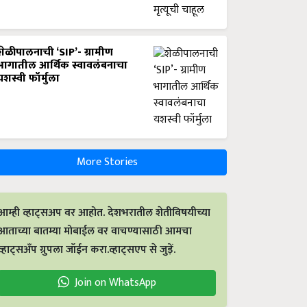
शेळीपालनाची ‘SIP’- ग्रामीण
भागातील आर्थिक स्वावलंबनाचा
यशस्वी फॉर्मुला
More Stories
आम्ही व्हाट्सअप वर आहोत. देशभरातील शेतीविषयीच्या
आताच्या बातम्या मोबाईल वर वाचण्यासाठी आमचा
व्हाट्सअँप ग्रुपला जॉईन करा.व्हाट्सएप से जुड़ें.
Join on WhatsApp