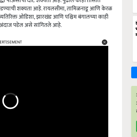
्धा पाऊसाची दाट शक्यता आहे. पुढील काही तासात
स पडण्याची शक्यता आहे. रायलसीमा, तामिळनाडू आणि केरळ
व्यतिरिक्त ओडिशा, झारखंड आणि पश्चिम बंगालच्या काही
 अंदाज पडेल असे सांगितले आहे.
ERTISEMENT