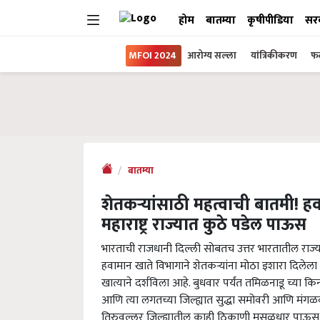
होम
बातम्या
कृषीपीडिया
सर
MFOI 2024
आरोग्य सल्ला
यांत्रिकीकरण
फल
बातम्या
शेतकऱ्यांसाठी महत्वाची बातमी! ह
महाराष्ट्र राज्यात कुठे पडेल पाऊस
भारताची राजधानी दिल्ली सोबतच उत्तर भारतातील राज्य
हवामान खाते विभागाने शेतकऱ्यांना मोठा इशारा दिले
खात्याने दर्शविला आहे. बुधवार पर्यंत तमिळनाडू च्या 
आणि त्या लगतच्या जिल्ह्यात सुद्धा समोवरी आणि मंगळ
तिरुवल्लूर जिल्ह्यातील काही ठिकाणी मुसळधार पाऊस