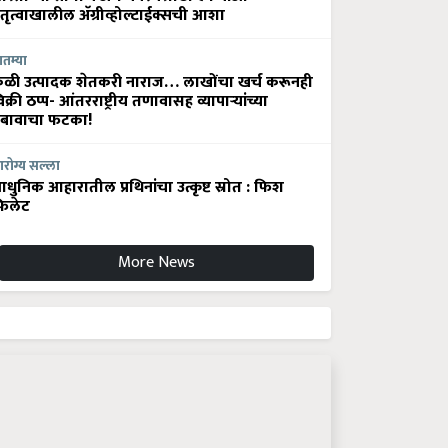
ेतृत्वाखालील अ‍ॅग्रीव्होल्टाईक्सची आशा
ातम्या
ेळी उत्पादक शेतकरी नाराज… लाखोंचा खर्च करूनही
िक्री ठप्प- आंतरराष्ट्रीय तणावासह व्यापाऱ्यांच्या
बावाचा फटका!
रोग्य सल्ला
धुनिक आहारातील प्रथिनांचा उत्कृष्ट स्रोत : फिश
िलेट
More News