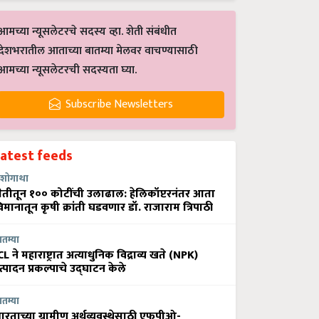
आमच्या न्यूसलेटरचे सदस्य व्हा. शेती संबंधीत
देशभरातील आताच्या बातम्या मेलवर वाचण्यासाठी
आमच्या न्यूसलेटरची सदस्यता घ्या.
Subscribe Newsletters
Latest feeds
शोगाथा
ेतीतून १०० कोटींची उलाढाल: हेलिकॉप्टरनंतर आता
िमानातून कृषी क्रांती घडवणार डॉ. राजाराम त्रिपाठी
ातम्या
CL ने महाराष्ट्रात अत्याधुनिक विद्राव्य खते (NPK)
त्पादन प्रकल्पाचे उद्घाटन केले
ातम्या
ारताच्या ग्रामीण अर्थव्यवस्थेसाठी एफपीओ-