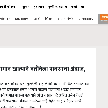
कारी योजना
पशुधन
हवामान
कृषी व्यवसाय
यशोगाथा
ोत्पादन
इतर बातम्या
ऑटो
शिक्षण
शासन निर्णय
Directory
वामान खात्याने वर्तविला पावसाचा अंदाज,
ात कडाकीच्या थंडी सुटलेली आहे जे की अशा परिस्थितीत भारताच्या
ला आहे. देशातील अनेक भागात पाऊस पडण्याचा अंदाज हवामान
किनारी भागात पाऊस पडण्याचे अंदाज सांगितले आहेत तसेच चेन्नई
वारी पावसाचा अंदाज लावलेला आहे. येईल या १-२ दिवसामध्ये
 पडेल असे सांगण्यात आले आहे.