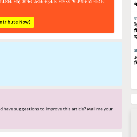
आवश्यक आहे. आपले प्रत्येक सहकार्य आमच्या भविष्यासाठी मोलाचे
न
ब
ontribute Now)
क
व
द
आ
आ
फ
 and have suggestions to improve this article?
Mail
me your