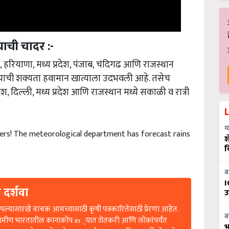
याची चादर :-
देश, हरियाणा, मध्य प्रदेश, पंजाब, चंदिगढ आणि राजस्थान
डण्याची शक्यता हवामान खात्याला उदभवली आहे. तसेच
श, दिल्ली, मध्य प्रदेश आणि राजस्थान मध्ये सकाळी व रात्री
य
rs! The meteorological department has forecast rains
श
व
ब
I
 दर्शवा
उ
ल्यासारखे वाचक आमच्यासाठी कृषी पत्रकारितेसाठी प्रेरणा आहेत.
ब
रामीण भारतातील कानाकोप in्यात शेतकरी आणि लोकांपर्यंत
भ