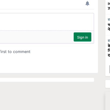
I
उ
ब
भ
न
ब
क
व
द