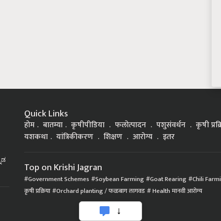
Quick Links
होम
बातम्या
कृषीपीडिया
फलोत्पादन
पशुसंवर्धन
कृषी प्रक
यशकथा
यांत्रिकीकरण
शिक्षण
आरोग्य
इतर
್ನಡ
Top on Krishi Jagran
Government Schemes
Soybean Farming
Goat Rearing
Chili Farm
कृषी प्रक्रिया
Orchard planting / फळबाग लागवड
Health मानवी आरोग्य