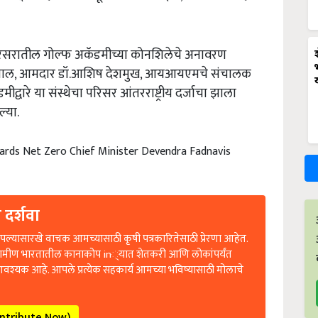
िसरातील
गोल्फ
अकॅडमीच्या
कोनशिलेचे
अनावरण
वाल
,
आमदार
डॉ
.
आशिष
देशमुख
,
आयआयएमचे
संचालक
मीद्वारे
या
संस्थेचा
परिसर
आंतरराष्ट्रीय
दर्जाचा
झाला
ल्या
.
ards Net Zero Chief Minister Devendra Fadnavis
 दर्शवा
ल्यासारखे वाचक आमच्यासाठी कृषी पत्रकारितेसाठी प्रेरणा आहेत.
रामीण भारतातील कानाकोप in्यात शेतकरी आणि लोकांपर्यंत
आवश्यक आहे. आपले प्रत्येक सहकार्य आमच्या भविष्यासाठी मोलाचे
ontribute Now)