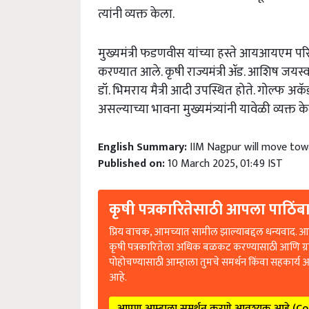
त्यांनी
व्यक्त
केला
.
मुख्यमंत्री
फडणवीस
यांच्या
हस्ते
आयआयएम
पर
करण्यात
आले
.
कृषी
राज्यमंत्री
ॲड
.
आशिष
जयस्
डॉ
.
भिमराय
मैत्री
आदी
उपस्थित
होते
.
गोल्फ
अकॅड
असल्याच्या
भावना
मुख्यमंत्र्यांनी
यावेळी
व्यक्त
के
English Summary:
IIM Nagpur will move tow
Published on:
10 March 2025, 01:49 IST
कृषी पत्रकारितेसाठी आपला पाठिंबा
प्रिय वाचक, आमच्यात सामील झाल्याबद्दल धन्यवाद. आप
कृषी पत्रकारितेला अधिक बळकट करण्यासाठी आणि ग्
पोहोचण्यासाठी आम्हाला तुमचे समर्थन किंवा सहकार्य 
आहे.
आपण आम्हाला समर्थन करणे आवश्यक आहे (C