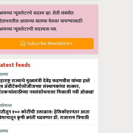
आमच्या न्यूसलेटरचे सदस्य व्हा. शेती संबंधीत
देशभरातील आताच्या बातम्या मेलवर वाचण्यासाठी
आमच्या न्यूसलेटरची सदस्यता घ्या.
Subscribe Newsletters
Latest feeds
ातम्या
हाराष्ट्र राज्याचे मुख्यमंत्री देवेंद्र फडणवीस यांच्या हस्ते
्रुव ॲग्रीटेक्नॉलॉजीजच्या संस्थापकांचा सत्कार,
ेतकऱ्यांसाठीच्या नवसंशोधनाला मिळाली नवी ओळख!
शोगाथा
ेतीतून १०० कोटींची उलाढाल: हेलिकॉप्टरनंतर आता
िमानातून कृषी क्रांती घडवणार डॉ. राजाराम त्रिपाठी
ातम्या