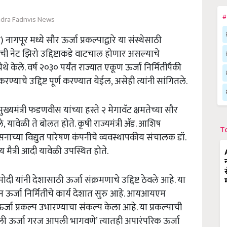
#
dra Fadnvis News
म
)
नागपूर
मध्ये
सौर
ऊर्जा
प्रकल्पाद्वारे
या
संस्थेसाठी
ेची
नेट
झिरो
उद्दिष्टाकडे
वाटचाल
होणार
असल्याचे
ेथे
केले
.
वर्ष
२०३०
पर्यंत
राज्यात
एकूण
ऊर्जा
निर्मितीपैकी
करण्याचे
उद्दिष्ट
पूर्ण
करण्यात
येईल
,
असेही
त्यांनी
सांगितले
.
मुख्यमंत्री
फडणवीस
यांच्या
हस्ते
२
मेगावॅट
क्षमतेच्या
सौर
े
,
यावेळी
ते
बोलत
होते
.
कृषी
राज्यमंत्री
ॲड
.
आशिष
T
नाच्या
विद्युत
पारेषण
कंपनीचे
व्यवस्थापकीय
संचालक
डॉ
.
ाय
मैत्री
आदी
यावेळी
उपस्थित
होते
.
मोदी
यांनी
देशासाठी
ऊर्जा
संक्रमणाचे
उद्दिष्ट
ठेवले
आहे
.
या
ून
ऊर्जा
निर्मितीचे
कार्य
देशात
सुरु
आहे
.
आयआयएम
र्जा
प्रकल्प
उभारण्याचा
संकल्प
केला
आहे
.
या
प्रकल्पाची
ली
ऊर्जा
गरज
आपली
भागवणे
’
त्यातही
अपारंपरिक
ऊर्जा