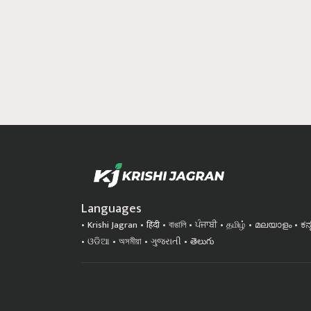
Languages
Krishi Jagran
हिंदी
বাঙালি
ਪੰਜਾਬੀ
தமிழ்
മലയാളം
ಕನ
ଓଡିଆ
অসমীয়া
ગુજરાતી
తెలుగు