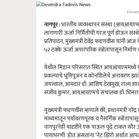
Deven
नागपूर
:
भारतीय
व्यवस्थापन
संस्था
(
आयआयए
लागणारी
ऊर्जा
निर्मितीची
गरज
पूर्ण
होऊन
संस्थ
प्रतिपादन
,
मुख्यमंत्री
देवेंद्र
फडणवीस
यांनी
आज
य
५२
टक्के
ऊर्जा
अपारंपरिक
स्त्रोतांपासून
निर्माण
येथील
मिहान
परिसरात
स्थित
आयआयएममध्ये
प्रकल्पाचे
भूमिपूजन
व
कोनशिलेचे
अनावरण
झाल
जयस्वाल
,
आमदार
डॉ
.
आशिष
देखमुख
,
राज्य
शास
संजीव
कुमार
,
आयआयएमचे
संचालक
डॉ
.
भिमर
मुख्यमंत्री
फडणवीस
म्हणाले
की
,
प्रधानमंत्री
नरेंद्र
माध्यमातून
पर्यावरणपूरक
व
नैसर्गिक
स्त्रोतांपास
नागपूरनेही
यादृष्टीने
एक
पाऊल
पुढे
टाकत
सौर
ऊ
पायाभरणी
होत
असतांना
‘
नेट
झिरो
अर्थात
आप