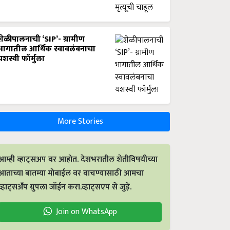
शेळीपालनाची ‘SIP’- ग्रामीण
भागातील आर्थिक स्वावलंबनाचा
यशस्वी फॉर्मुला
More Stories
आम्ही व्हाट्सअप वर आहोत. देशभरातील शेतीविषयीच्या
आताच्या बातम्या मोबाईल वर वाचण्यासाठी आमचा
व्हाट्सअँप ग्रुपला जॉईन करा.व्हाट्सएप से जुड़ें.
Join on WhatsApp