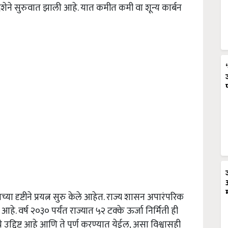
शेने
सुरुवात
झाली
आहे
.
यात
कमीत
कमी
वा
शून्य
कार्बन
च्या
दृष्टीने
प्रयत्न
सुरु
केले
आहेत
.
राज्य
शासन
अपारंपरिक
आहे
.
वर्ष
२०३०
पर्यंत
राज्यात
५२
टक्के
ऊर्जा
निर्मिती
ही
े
उद्दिष्ट
आहे
आणि
ते
पूर्ण
करण्यात
येईल
,
असा
विश्वासही