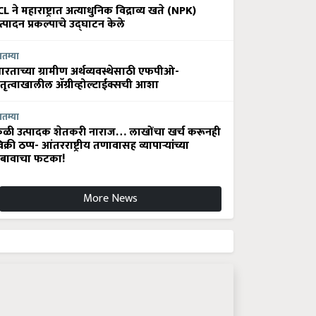
CL ने महाराष्ट्रात अत्याधुनिक विद्राव्य खते (NPK)
त्पादन प्रकल्पाचे उद्घाटन केले
ातम्या
ारताच्या ग्रामीण अर्थव्यवस्थेसाठी एफपीओ-
ेतृत्वाखालील अ‍ॅग्रीव्होल्टाईक्सची आशा
ातम्या
ेळी उत्पादक शेतकरी नाराज… लाखोंचा खर्च करूनही
िक्री ठप्प- आंतरराष्ट्रीय तणावासह व्यापाऱ्यांच्या
बावाचा फटका!
More News