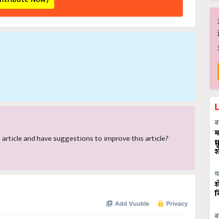
ब
म
is article and have suggestions to improve this article?
ध
श
य
श
व
ब