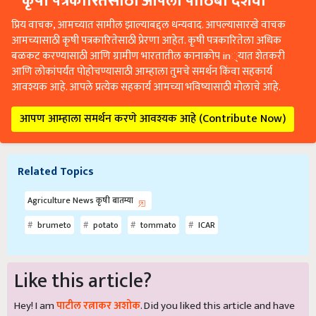
प्रिय वाचक, आमच्यात सामील झाल्याबद्दल धन्यवाद. आपल्यासारखे वाचक
आमच्यासाठी कृषी पत्रकारितेसाठी प्रेरणा आहेत. कृषी पत्रकारितेला अधिक
बळकट करण्यासाठी आणि ग्रामीण भारतातील कानाकोप in्यात शेतकरी
आणि लोकांपर्यंत पोहोचण्यासाठी आम्हाला तुमचे समर्थन किंवा सहकार्य
आवश्यक आहे. आपले प्रत्येक सहकार्य आमच्या भविष्यासाठी मोलाचे आहे.
आपण आम्हाला समर्थन करणे आवश्यक आहे (Contribute Now)
Related Topics
Agriculture News कृषी बातम्या
brumeto
potato
tommato
ICAR
Like this article?
Hey! I am
पाटील रत्नाकर अशोक
. Did you liked this article and have
suggestions to improve this article?
Mail
me your suggestions