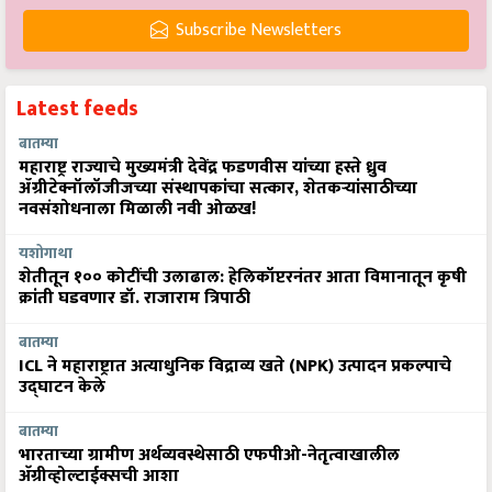
Subscribe Newsletters
Latest feeds
बातम्या
महाराष्ट्र राज्याचे मुख्यमंत्री देवेंद्र फडणवीस यांच्या हस्ते ध्रुव
ॲग्रीटेक्नॉलॉजीजच्या संस्थापकांचा सत्कार, शेतकऱ्यांसाठीच्या
नवसंशोधनाला मिळाली नवी ओळख!
यशोगाथा
शेतीतून १०० कोटींची उलाढाल: हेलिकॉप्टरनंतर आता विमानातून कृषी
क्रांती घडवणार डॉ. राजाराम त्रिपाठी
बातम्या
ICL ने महाराष्ट्रात अत्याधुनिक विद्राव्य खते (NPK) उत्पादन प्रकल्पाचे
उद्घाटन केले
बातम्या
भारताच्या ग्रामीण अर्थव्यवस्थेसाठी एफपीओ-नेतृत्वाखालील
अ‍ॅग्रीव्होल्टाईक्सची आशा