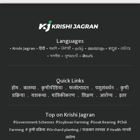
Languages
Krishi Jagran
हिंदी
বাঙালি
ਪੰਜਾਬੀ
தமிழ்
മലയാളം
ಕನ್ನಡ
ଓଡିଆ
অসমীয়া
ગુજરાતી
తెలుగు
Quick Links
होम
बातम्या
कृषीपीडिया
फलोत्पादन
पशुसंवर्धन
कृषी
प्रक्रिया
यशकथा
यांत्रिकीकरण
शिक्षण
आरोग्य
इतर
Top on Krishi Jagran
Government Schemes
Soybean Farming
Goat Rearing
Chili
Farming
कृषी प्रक्रिया
Orchard planting / फळबाग लागवड
Health मानवी
आरोग्य