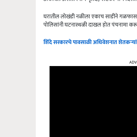
घरातील लोखंडी नळीला एकाच साडीने गळफास घे
पोलिसांनी घटनास्थळी दाखल होत पंचनामा करून स
शिंदे सरकारचे पावसाळी अधिवेशनात शेतकऱ्यांस
ADV