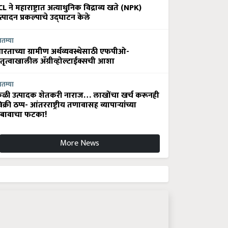
CL ने महाराष्ट्रात अत्याधुनिक विद्राव्य खते (NPK)
त्पादन प्रकल्पाचे उद्घाटन केले
ातम्या
ारताच्या ग्रामीण अर्थव्यवस्थेसाठी एफपीओ-
ेतृत्वाखालील अ‍ॅग्रीव्होल्टाईक्सची आशा
ातम्या
ेळी उत्पादक शेतकरी नाराज… लाखोंचा खर्च करूनही
िक्री ठप्प- आंतरराष्ट्रीय तणावासह व्यापाऱ्यांच्या
बावाचा फटका!
More News