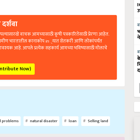
I
उ
 दर्शवा
ब
ल्यासारखे वाचक आमच्यासाठी कृषी पत्रकारितेसाठी प्रेरणा आहेत.
भ
न
रामीण भारतातील कानाकोप in्यात शेतकरी आणि लोकांपर्यंत
आवश्यक आहे. आपले प्रत्येक सहकार्य आमच्या भविष्यासाठी मोलाचे
ब
क
व
ontribute Now)
द
l problems
natural disaster
loan
Selling land