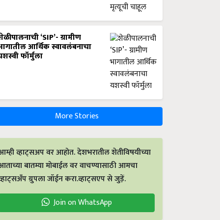
शेळीपालनाची ‘SIP’- ग्रामीण
भागातील आर्थिक स्वावलंबनाचा
यशस्वी फॉर्मुला
More Stories
आम्ही व्हाट्सअप वर आहोत. देशभरातील शेतीविषयीच्या
आताच्या बातम्या मोबाईल वर वाचण्यासाठी आमचा
व्हाट्सअँप ग्रुपला जॉईन करा.व्हाट्सएप से जुड़ें.
Join on WhatsApp