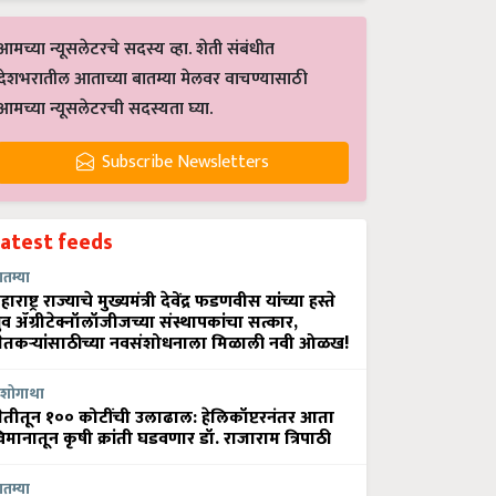
आमच्या न्यूसलेटरचे सदस्य व्हा. शेती संबंधीत
देशभरातील आताच्या बातम्या मेलवर वाचण्यासाठी
आमच्या न्यूसलेटरची सदस्यता घ्या.
Subscribe Newsletters
Latest feeds
ातम्या
हाराष्ट्र राज्याचे मुख्यमंत्री देवेंद्र फडणवीस यांच्या हस्ते
्रुव ॲग्रीटेक्नॉलॉजीजच्या संस्थापकांचा सत्कार,
ेतकऱ्यांसाठीच्या नवसंशोधनाला मिळाली नवी ओळख!
शोगाथा
ेतीतून १०० कोटींची उलाढाल: हेलिकॉप्टरनंतर आता
िमानातून कृषी क्रांती घडवणार डॉ. राजाराम त्रिपाठी
ातम्या