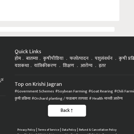
Quick Links
होम
बातम्या
कृषीपीडिया
फलोत्पादन
पशुसंवर्धन
कृषी प्रक
यशकथा
यांत्रिकीकरण
शिक्षण
आरोग्य
इतर
್ನಡ
Top on Krishi Jagran
Government Schemes
Soybean Farming
Goat Rearing
Chili Farm
कृषी प्रक्रिया
Orchard planting / फळबाग लागवड
Health मानवी आरोग्य
Back
|
|
|
Privacy Policy
Terms of Service
Data Policy
Refund & Cancellation Policy
CopyRight - 2021 Krishi Jagran Media Group. All Rights Reserved.