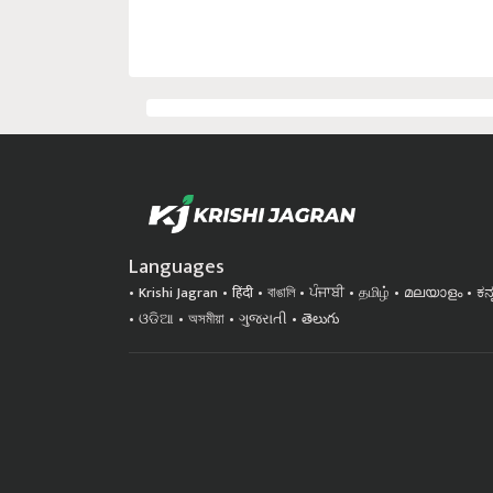
Languages
Krishi Jagran
हिंदी
বাঙালি
ਪੰਜਾਬੀ
தமிழ்
മലയാളം
ಕನ
ଓଡିଆ
অসমীয়া
ગુજરાતી
తెలుగు