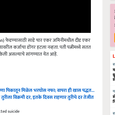
(loan) फेडण्यासाठी साडे चार एकर जमिनीमधील दीड एकर
्यावरील कर्जाचा डोंगर हटला नव्हता. पती पत्नीमध्ये सतत
 केली असल्याचे सांगण्यात येत आहे.
ब
म
ध
श
 पिकातून मिळेल भरघोस नफा; वापरा ही खास पद्धत...
य
त तुरीला विक्रमी दर, इतके दिवस राहणार तुरीचे दर तेजीत
श
व
ted suicide
ब