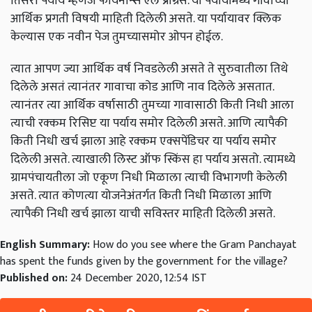
तिसरा पर्याय म्हणजे फायनान्स एल प्रोग्रेस. या पर्यायांमध्ये गावाच्या
आर्थिक प्रगती विषयी माहिती दिलेली असते. या पर्यायावर क्लिक
केल्यास एक नवीन पेज तुमच्यासमोर ओपन होईल.
त्यात आपण ज्या आर्थिक वर्ष निवडलेली असते ते सुरुवातीला तिथे
दिलेले असतं त्यानंतर गावाचा कोड आणि नाव दिलेले असतात.
त्यानंतर त्या आर्थिक वर्षासाठी तुमच्या गावासाठी किती निधी आला
त्याची रक्कम रिसिप्ट या पर्याय समोर दिलेली असते. आणि त्यापैकी
किती निधी खर्च झाला आहे रक्कम एक्‍सपेंडिचर या पर्याय समोर
दिलेली असते. त्याखाली लिस्ट ऑफ स्किंस हा पर्याय असतो. त्यामध्ये
ग्रामपंचायतीला जो एकूण निधी मिळाला त्याची विभागणी केलेली
असते. त्यात कोणत्या योजनेअंतर्गत किती निधी मिळाला आणि
त्यापैकी निधी खर्च झाला याची सविस्तर माहिती दिलेली असते.
English Summary:
How do you see where the Gram Panchayat
has spent the funds given by the government for the village?
Published on:
24 December 2020, 12:54 IST