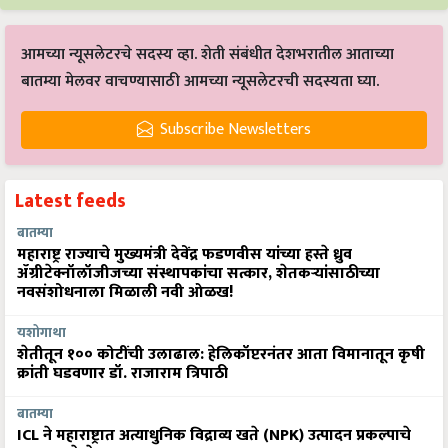
आमच्या न्यूसलेटरचे सदस्य व्हा. शेती संबंधीत देशभरातील आताच्या
बातम्या मेलवर वाचण्यासाठी आमच्या न्यूसलेटरची सदस्यता घ्या.
Subscribe Newsletters
Latest feeds
बातम्या
महाराष्ट्र राज्याचे मुख्यमंत्री देवेंद्र फडणवीस यांच्या हस्ते ध्रुव
ॲग्रीटेक्नॉलॉजीजच्या संस्थापकांचा सत्कार, शेतकऱ्यांसाठीच्या
नवसंशोधनाला मिळाली नवी ओळख!
यशोगाथा
शेतीतून १०० कोटींची उलाढाल: हेलिकॉप्टरनंतर आता विमानातून कृषी
क्रांती घडवणार डॉ. राजाराम त्रिपाठी
बातम्या
ICL ने महाराष्ट्रात अत्याधुनिक विद्राव्य खते (NPK) उत्पादन प्रकल्पाचे