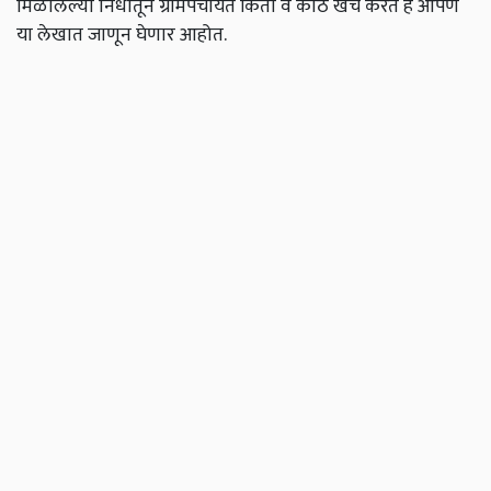
मिळालेल्या निधीतून ग्रामपंचायत किती व कोठे खर्च करते हे आपण
या लेखात जाणून घेणार आहोत.