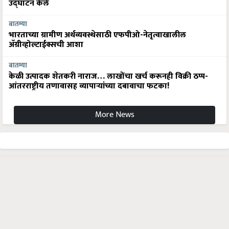
उद्घाटन केले
बातम्या
भारताच्या ग्रामीण अर्थव्यवस्थेसाठी एफपीओ-नेतृत्वाखालील
अ‍ॅग्रीव्होल्टाईक्सची आशा
बातम्या
केळी उत्पादक शेतकरी नाराज… लाखोंचा खर्च करूनही विक्री ठप्प-
आंतरराष्ट्रीय तणावासह व्यापाऱ्यांच्या दबावाचा फटका!
More News