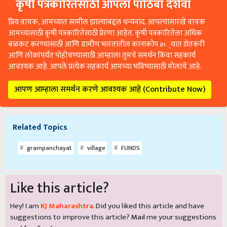
कृषी पत्रकारितेसाठी आपला पाठिंबा दर्शवा
प्रिय वाचक, आमच्यात सामील झाल्याबद्दल धन्यवाद. आपल्यासारखे वाचक
आमच्यासाठी कृषी पत्रकारितेसाठी प्रेरणा आहेत. कृषी पत्रकारितेला अधिक
बळकट करण्यासाठी आणि ग्रामीण भारतातील कानाकोप in्यात शेतकरी
आणि लोकांपर्यंत पोहोचण्यासाठी आम्हाला तुमचे समर्थन किंवा सहकार्य
आवश्यक आहे. आपले प्रत्येक सहकार्य आमच्या भविष्यासाठी मोलाचे आहे.
आपण आम्हाला समर्थन करणे आवश्यक आहे (Contribute Now)
Related Topics
grampanchayat
village
FUNDS
Like this article?
Hey! I am
KJ Maharashtra
. Did you liked this article and have
suggestions to improve this article?
Mail
me your suggestions