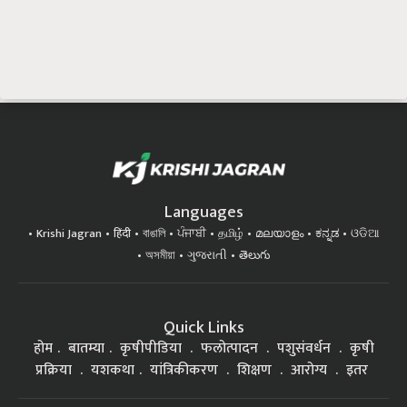
Languages
Krishi Jagran
हिंदी
বাঙালি
ਪੰਜਾਬੀ
தமிழ்
മലയാളം
ಕನ್ನಡ
ଓଡିଆ
অসমীয়া
ગુજરાતી
తెలుగు
Quick Links
होम
बातम्या
कृषीपीडिया
फलोत्पादन
पशुसंवर्धन
कृषी
प्रक्रिया
यशकथा
यांत्रिकीकरण
शिक्षण
आरोग्य
इतर