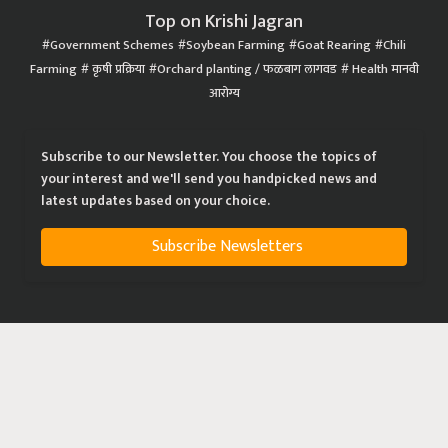
Top on Krishi Jagran
Government Schemes
Soybean Farming
Goat Rearing
Chili
Farming
कृषी प्रक्रिया
Orchard planting / फळबाग लागवड
Health मानवी
आरोग्य
Subscribe to our Newsletter. You choose the topics of
your interest and we'll send you handpicked news and
latest updates based on your choice.
Subscribe Newsletters
|
|
|
Privacy Policy
Terms of Service
Data Policy
Refund & Cancellation Policy
CopyRight - 2021 Krishi Jagran Media Group. All Rights Reserved.