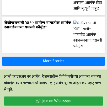
शेळीपालनाची ‘SIP’- ग्रामीण भागातील आर्थिक
स्वावलंबनाचा यशस्वी फॉर्मुला
More Stories
आम्ही व्हाट्सअप वर आहोत. देशभरातील शेतीविषयीच्या आताच्या बातम्या
मोबाईल वर वाचण्यासाठी आमचा व्हाट्सअँप ग्रुपला जॉईन करा.व्हाट्सएप
से जुड़ें.
Join on WhatsApp