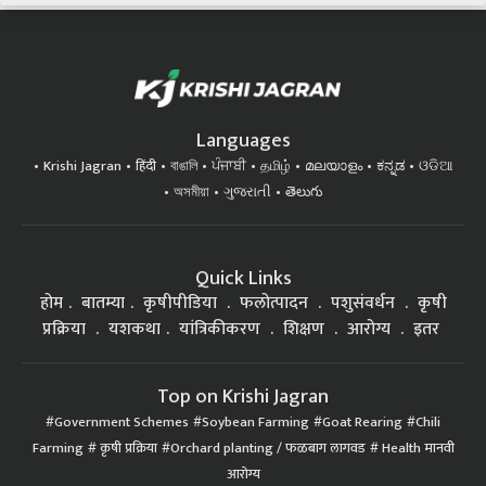
Languages
Krishi Jagran
हिंदी
বাঙালি
ਪੰਜਾਬੀ
தமிழ்
മലയാളം
ಕನ್ನಡ
ଓଡିଆ
অসমীয়া
ગુજરાતી
తెలుగు
Quick Links
होम
बातम्या
कृषीपीडिया
फलोत्पादन
पशुसंवर्धन
कृषी
प्रक्रिया
यशकथा
यांत्रिकीकरण
शिक्षण
आरोग्य
इतर
Top on Krishi Jagran
Government Schemes
Soybean Farming
Goat Rearing
Chili
Farming
कृषी प्रक्रिया
Orchard planting / फळबाग लागवड
Health मानवी
आरोग्य