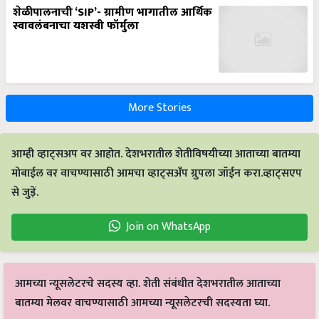
शेळीपालनाची ‘SIP’- ग्रामीण भागातील आर्थिक
स्वावलंबनाचा यशस्वी फॉर्मुला
More Stories
आम्ही व्हाट्सअप वर आहोत. देशभरातील शेतीविषयीच्या आताच्या बातम्या
मोबाईल वर वाचण्यासाठी आमचा व्हाट्सअँप ग्रुपला जॉईन करा.व्हाट्सएप
से जुड़ें.
Join on WhatsApp
आमच्या न्यूसलेटरचे सदस्य व्हा. शेती संबंधीत देशभरातील आताच्या
बातम्या मेलवर वाचण्यासाठी आमच्या न्यूसलेटरची सदस्यता घ्या.