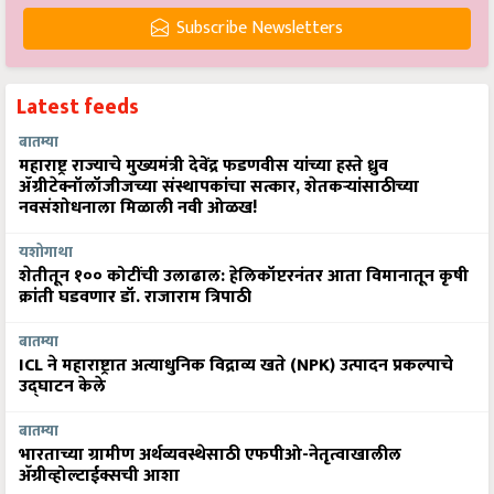
Subscribe Newsletters
Latest feeds
बातम्या
महाराष्ट्र राज्याचे मुख्यमंत्री देवेंद्र फडणवीस यांच्या हस्ते ध्रुव
ॲग्रीटेक्नॉलॉजीजच्या संस्थापकांचा सत्कार, शेतकऱ्यांसाठीच्या
नवसंशोधनाला मिळाली नवी ओळख!
यशोगाथा
शेतीतून १०० कोटींची उलाढाल: हेलिकॉप्टरनंतर आता विमानातून कृषी
क्रांती घडवणार डॉ. राजाराम त्रिपाठी
बातम्या
ICL ने महाराष्ट्रात अत्याधुनिक विद्राव्य खते (NPK) उत्पादन प्रकल्पाचे
उद्घाटन केले
बातम्या
भारताच्या ग्रामीण अर्थव्यवस्थेसाठी एफपीओ-नेतृत्वाखालील
अ‍ॅग्रीव्होल्टाईक्सची आशा