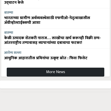
उद्घाटन केले
बातम्या
भारताच्या ग्रामीण अर्थव्यवस्थेसाठी एफपीओ-नेतृत्वाखालील
अ‍ॅग्रीव्होल्टाईक्सची आशा
बातम्या
केळी उत्पादक शेतकरी नाराज… लाखोंचा खर्च करूनही विक्री ठप्प-
आंतरराष्ट्रीय तणावासह व्यापाऱ्यांच्या दबावाचा फटका!
आरोग्य सल्ला
आधुनिक आहारातील प्रथिनांचा उत्कृष्ट स्रोत : फिश फिलेट
More News