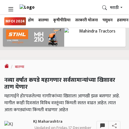
मराठी
होम
बातम्या
कृषीपीडिया
सरकारी योजना
पशुधन
हवामान
MFOI 2024
बातम्या
नव्या वर्षात कपडे महागणार सर्वसामान्यांच्या खिशावर
ताण येणार
महागाईने होरपळलेल्या नागरिकांच्या खिशाला आणखी झळ बसणार आहे.
मागील काही दिवसांत विविध वस्तूंच्या किंमती सतत वाढत आहेत. त्यात
आता कपड्यांच्या किंमती वाढणार आहेत
KJ Maharashtra
Updated on Friday, 17 December