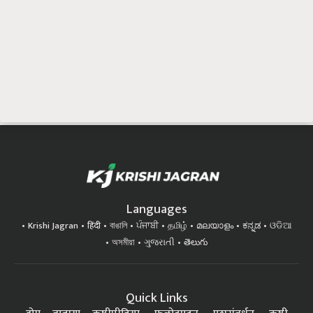
Languages
Krishi Jagran
हिंदी
বাঙালি
ਪੰਜਾਬੀ
தமிழ்
മലയാളം
ಕನ್ನಡ
ଓଡିଆ
অসমীয়া
ગુજરાતી
తెలుగు
Quick Links