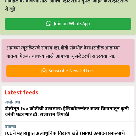
मोबाईल वर वाचण्यासाठी आमचा व्हाट्सअँप ग्रुपला जॉईन करा.व्हाट्सएप
से जुड़ें.
Join on WhatsApp
आमच्या न्यूसलेटरचे सदस्य व्हा. शेती संबंधीत देशभरातील आताच्या
बातम्या मेलवर वाचण्यासाठी आमच्या न्यूसलेटरची सदस्यता घ्या.
Subscribe Newsletters
Latest feeds
यशोगाथा
शेतीतून १०० कोटींची उलाढाल: हेलिकॉप्टरनंतर आता विमानातून कृषी
क्रांती घडवणार डॉ. राजाराम त्रिपाठी
बातम्या
ICL ने महाराष्ट्रात अत्याधुनिक विद्राव्य खते (NPK) उत्पादन प्रकल्पाचे