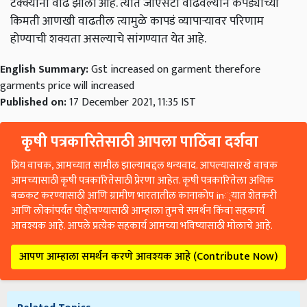
टक्क्यानी वाढ झाली आहे. त्यात जीएसटी वाढवल्याने कपड्याच्या
किमती आणखी वाढतील त्यामुळे कापडं व्यापाऱ्यावर परिणाम
होण्याची शक्यता असल्याचे सांगण्यात येत आहे.
English Summary:
Gst increased on garment therefore
garments price will increased
Published on:
17 December 2021, 11:35 IST
कृषी पत्रकारितेसाठी आपला पाठिंबा दर्शवा
प्रिय वाचक, आमच्यात सामील झाल्याबद्दल धन्यवाद. आपल्यासारखे वाचक
आमच्यासाठी कृषी पत्रकारितेसाठी प्रेरणा आहेत. कृषी पत्रकारितेला अधिक
बळकट करण्यासाठी आणि ग्रामीण भारतातील कानाकोप in्यात शेतकरी
आणि लोकांपर्यंत पोहोचण्यासाठी आम्हाला तुमचे समर्थन किंवा सहकार्य
आवश्यक आहे. आपले प्रत्येक सहकार्य आमच्या भविष्यासाठी मोलाचे आहे.
आपण आम्हाला समर्थन करणे आवश्यक आहे (Contribute Now)