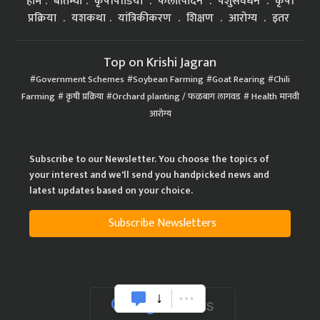
होम
बातम्या
कृषीपीडिया
फलोत्पादन
पशुसंवर्धन
कृषी
प्रक्रिया
यशकथा
यांत्रिकीकरण
शिक्षण
आरोग्य
इतर
Top on Krishi Jagran
Government Schemes
Soybean Farming
Goat Rearing
Chili
Farming
कृषी प्रक्रिया
Orchard planting / फळबाग लागवड
Health मानवी
आरोग्य
Subscribe to our Newsletter. You choose the topics of
your interest and we'll send you handpicked news and
latest updates based on your choice.
Subscribe Newsletters