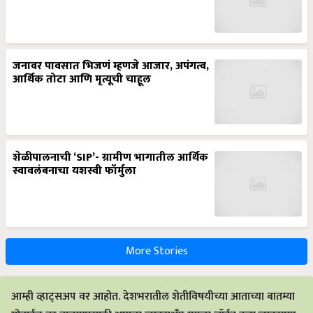
जनावर पावसात भिजणं म्हणजे आजार, अपंगत्व,
आर्थिक तोटा आणि मृत्यूची चाहूल
शेळीपालनाची ‘SIP’- ग्रामीण भागातील आर्थिक
स्वावलंबनाचा यशस्वी फॉर्मुला
More Stories
आम्ही व्हाट्सअप वर आहोत. देशभरातील शेतीविषयीच्या आताच्या बातम्या