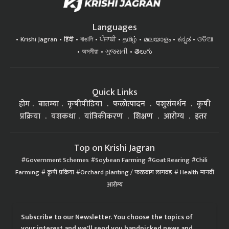
Languages
Krishi Jagran
हिंदी
বাঙালি
ਪੰਜਾਬੀ
தமிழ்
മലയാളം
ಕನ್ನಡ
ଓଡିଆ
অসমীয়া
ગુજરાતી
తెలుగు
Quick Links
होम
बातम्या
कृषीपीडिया
फलोत्पादन
पशुसंवर्धन
कृषी
प्रक्रिया
यशकथा
यांत्रिकीकरण
शिक्षण
आरोग्य
इतर
Top on Krishi Jagran
Government Schemes
Soybean Farming
Goat Rearing
Chili
Farming
कृषी प्रक्रिया
Orchard planting / फळबाग लागवड
Health मानवी
आरोग्य
Subscribe to our Newsletter. You choose the topics of
your interest and we'll send you handpicked news and