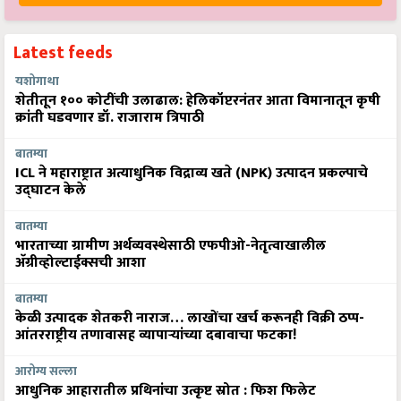
Latest feeds
यशोगाथा
शेतीतून १०० कोटींची उलाढाल: हेलिकॉप्टरनंतर आता विमानातून कृषी
क्रांती घडवणार डॉ. राजाराम त्रिपाठी
बातम्या
ICL ने महाराष्ट्रात अत्याधुनिक विद्राव्य खते (NPK) उत्पादन प्रकल्पाचे
उद्घाटन केले
बातम्या
भारताच्या ग्रामीण अर्थव्यवस्थेसाठी एफपीओ-नेतृत्वाखालील
अ‍ॅग्रीव्होल्टाईक्सची आशा
बातम्या
केळी उत्पादक शेतकरी नाराज… लाखोंचा खर्च करूनही विक्री ठप्प-
आंतरराष्ट्रीय तणावासह व्यापाऱ्यांच्या दबावाचा फटका!
आरोग्य सल्ला
आधुनिक आहारातील प्रथिनांचा उत्कृष्ट स्रोत : फिश फिलेट