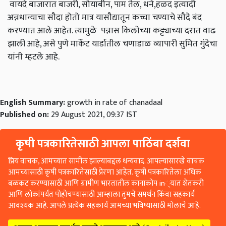
वायदे बाजारात बाजरी, सोयाबीन, पाम तेल, धने,हळद इत्यादी
अन्नधान्याचा सौदा होतो मात्र यासौद्यातून कच्चा चण्याचे सौदे बंद
करण्यात आले आहेत. त्यामुळे पन्नास किलोच्या कट्ट्याच्या दरात वाढ
झाली आहे, असे पुणे मार्केट यार्डातील चणाडाळ व्यापारी सुमित गुंदेचा
यांनी म्हटले आहे.
English Summary:
growth in rate of chanadaal
Published on:
29 August 2021, 09:37 IST
कृषी पत्रकारितेसाठी आपला पाठिंबा दर्शवा
प्रिय वाचक, आमच्यात सामील झाल्याबद्दल धन्यवाद. आपल्यासारखे वाचक
आमच्यासाठी कृषी पत्रकारितेसाठी प्रेरणा आहेत. कृषी पत्रकारितेला अधिक
बळकट करण्यासाठी आणि ग्रामीण भारतातील कानाकोप in्यात शेतकरी
आणि लोकांपर्यंत पोहोचण्यासाठी आम्हाला तुमचे समर्थन किंवा सहकार्य
आवश्यक आहे. आपले प्रत्येक सहकार्य आमच्या भविष्यासाठी मोलाचे आहे.