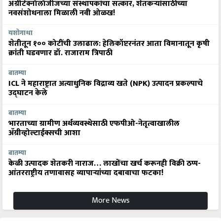
ॲग्रीटेक्नॉलॉजीजच्या संस्थापकांचा सत्कार, शेतकऱ्यांसाठीच्या
नवसंशोधनाला मिळाली नवी ओळख!
यशोगाथा
शेतीतून १०० कोटींची उलाढाल: हेलिकॉप्टरनंतर आता विमानातून कृषी
क्रांती घडवणार डॉ. राजाराम त्रिपाठी
बातम्या
ICL ने महाराष्ट्रात अत्याधुनिक विद्राव्य खते (NPK) उत्पादन प्रकल्पाचे
उद्घाटन केले
बातम्या
भारताच्या ग्रामीण अर्थव्यवस्थेसाठी एफपीओ-नेतृत्वाखालील
अ‍ॅग्रीव्होल्टाईक्सची आशा
बातम्या
केळी उत्पादक शेतकरी नाराज… लाखोंचा खर्च करूनही विक्री ठप्प-
आंतरराष्ट्रीय तणावासह व्यापाऱ्यांच्या दबावाचा फटका!
More News