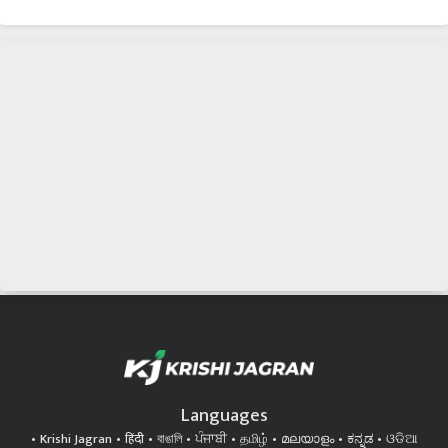
Languages
Krishi Jagran
हिंदी
বাঙালি
ਪੰਜਾਬੀ
தமிழ்
മലയാളം
ಕನ್ನಡ
ଓଡିଆ