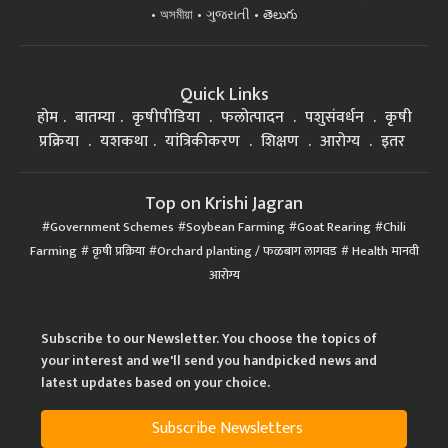
অসমীয়া
ગુજરાતી
తెలుగు
Quick Links
होम
बातम्या
कृषीपीडिया
फलोत्पादन
पशुसंवर्धन
कृषी
प्रक्रिया
यशकथा
यांत्रिकीकरण
शिक्षण
आरोग्य
इतर
Top on Krishi Jagran
Government Schemes
Soybean Farming
Goat Rearing
Chili
Farming
कृषी प्रक्रिया
Orchard planting / फळबाग लागवड
Health मानवी
आरोग्य
Subscribe to our Newsletter. You choose the topics of
your interest and we'll send you handpicked news and
latest updates based on your choice.
Subscribe Newsletters