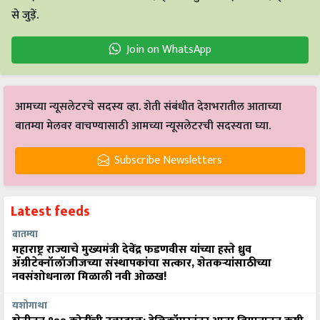
से जुड़ें.
Join on WhatsApp
आमच्या न्यूसलेटरचे सदस्य व्हा. शेती संबंधीत देशभरातील आताच्या
बातम्या मेलवर वाचण्यासाठी आमच्या न्यूसलेटरची सदस्यता घ्या.
Subscribe Newsletters
Latest feeds
बातम्या
महाराष्ट्र राज्याचे मुख्यमंत्री देवेंद्र फडणवीस यांच्या हस्ते ध्रुव
ॲग्रीटेक्नॉलॉजीजच्या संस्थापकांचा सत्कार, शेतकऱ्यांसाठीच्या
नवसंशोधनाला मिळाली नवी ओळख!
यशोगाथा