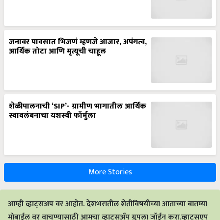
जनावर पावसात भिजणं म्हणजे आजार, अपंगत्व,
आर्थिक तोटा आणि मृत्यूची चाहूल
शेळीपालनाची ‘SIP’- ग्रामीण भागातील आर्थिक
स्वावलंबनाचा यशस्वी फॉर्मुला
More Stories
आम्ही व्हाट्सअप वर आहोत. देशभरातील शेतीविषयीच्या आताच्या बातम्या
मोबाईल वर वाचण्यासाठी आमचा व्हाट्सअँप ग्रुपला जॉईन करा.व्हाट्सएप