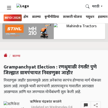
मराठी
होम
बातम्या
कृषीपीडिया
सरकारी योजना
पशुधन
हवामान
MFOI 2024
बातम्या
Grampanchyat Election : रणधुमाळी रंगली! पुणे
जिल्ह्यात ग्रामपंचायत निवडणुका जाहीर
निवडणूक जाहीर झाल्यामुळे आता अनेकांचा सरपंच होण्याचा मार्ग मोकळा
झाला आहे. त्यामुळे भावी सरपंचांनी आतापासूनच गावातील आराखडा
आखण्यास आणि मत जपण्यास मोर्चेबांधणी सुरु केली आहे.
ऋषिकेश चंद्रकांत काळंगे
Updated on Wednesday, 04