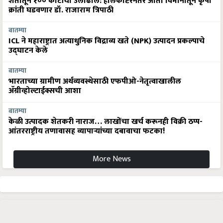
शेतीतून १०० कोटींची उलाढाल: हेलिकॉप्टरनंतर आता विमानातून कृषी
क्रांती घडवणार डॉ. राजाराम त्रिपाठी
बातम्या
ICL ने महाराष्ट्रात अत्याधुनिक विद्राव्य खते (NPK) उत्पादन प्रकल्पाचे
उद्घाटन केले
बातम्या
भारताच्या ग्रामीण अर्थव्यवस्थेसाठी एफपीओ-नेतृत्वाखालील
अ‍ॅग्रीव्होल्टाईक्सची आशा
बातम्या
केळी उत्पादक शेतकरी नाराज… लाखोंचा खर्च करूनही विक्री ठप्प-
आंतरराष्ट्रीय तणावासह व्यापाऱ्यांच्या दबावाचा फटका!
More News