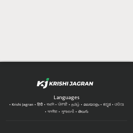
Languages
Krishi Jagran
हिंदी
বাঙালি
ਪੰਜਾਬੀ
தமிழ்
മലയാളം
ಕನ್ನಡ
ଓଡିଆ
অসমীয়া
ગુજરાતી
తెలుగు