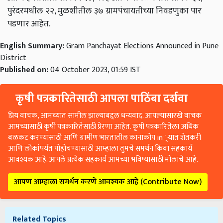
पुरंदरमधील २२, मुळशीतील ३७ ग्रामपंचायतीच्या निवडणुका पार
पडणार आहेत.
English Summary:
Gram Panchayat Elections Announced in Pune
District
Published on:
04 October 2023, 01:59 IST
कृषी पत्रकारितेसाठी आपला पाठिंबा दर्शवा
प्रिय वाचक, आमच्यात सामील झाल्याबद्दल धन्यवाद. आपल्यासारखे वाचक
आमच्यासाठी कृषी पत्रकारितेसाठी प्रेरणा आहेत. कृषी पत्रकारितेला अधिक
बळकट करण्यासाठी आणि ग्रामीण भारतातील कानाकोप in्यात शेतकरी
आणि लोकांपर्यंत पोहोचण्यासाठी आम्हाला तुमचे समर्थन किंवा सहकार्य
आवश्यक आहे. आपले प्रत्येक सहकार्य आमच्या भविष्यासाठी मोलाचे आहे.
आपण आम्हाला समर्थन करणे आवश्यक आहे (Contribute Now)
Related Topics