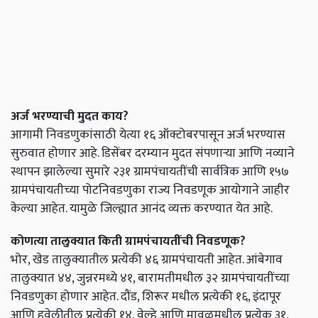
अर्ज भरण्याची मुदत काय?
आगामी निवडणुकांसाठी येत्या १६ ऑक्टोबरपासून अर्ज भरण्यास
सुरुवात होणार आहे. डिसेंबर दरम्यान मुदत संपणाऱ्या आणि नव्याने
स्थापन झालेल्या सुमारे २३१ ग्रामपंचायतींची सार्वत्रिक आणि १५७
ग्रामपंचायतीच्या पोटनिवडणुका राज्य निवडणूक आयोगाने जाहीर
केल्या आहेत. यामुळे जिल्ह्यात आनंद व्यक्त करण्यात येत आहे.
कोणत्या तालुक्यात किती ग्रामपंचायतींची निवडणूक?
भोर, खेड तालुक्यातील प्रत्येकी ४६ ग्रामपंचायती आहेत. आंबेगाव
तालुक्यात ४४, जुन्नरमध्ये ४१, बारामतीमधील ३२ ग्रामपंचायतींच्या
निवडणुका होणार आहेत. दौंड, शिरूर मधील प्रत्येकी १६, इंदापूर
आणि हवेलीतील प्रत्येकी १४, वेल्हे आणि मावळमधील प्रत्येक ३१,