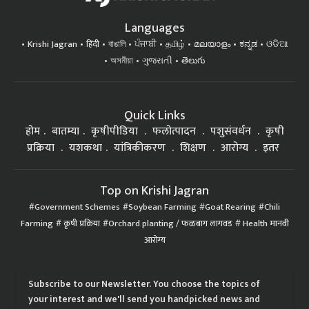
Languages
Krishi Jagran
हिंदी
বাঙালি
ਪੰਜਾਬੀ
தமிழ்
മലയാളം
ಕನ್ನಡ
ଓଡିଆ
অসমীয়া
ગુજરાતી
తెలుగు
Quick Links
होम
बातम्या
कृषीपीडिया
फलोत्पादन
पशुसंवर्धन
कृषी
प्रक्रिया
यशकथा
यांत्रिकीकरण
शिक्षण
आरोग्य
इतर
Top on Krishi Jagran
Government Schemes
Soybean Farming
Goat Rearing
Chili
Farming
कृषी प्रक्रिया
Orchard planting / फळबाग लागवड
Health मानवी
आरोग्य
Subscribe to our Newsletter. You choose the topics of
your interest and we'll send you handpicked news and