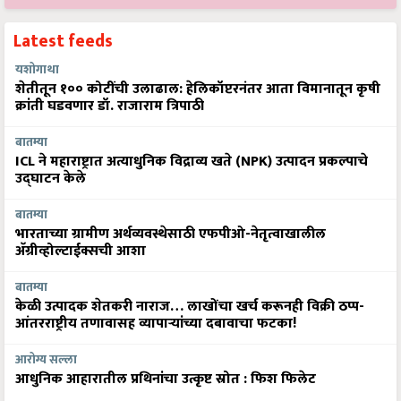
Latest feeds
यशोगाथा
शेतीतून १०० कोटींची उलाढाल: हेलिकॉप्टरनंतर आता विमानातून कृषी
क्रांती घडवणार डॉ. राजाराम त्रिपाठी
बातम्या
ICL ने महाराष्ट्रात अत्याधुनिक विद्राव्य खते (NPK) उत्पादन प्रकल्पाचे
उद्घाटन केले
बातम्या
भारताच्या ग्रामीण अर्थव्यवस्थेसाठी एफपीओ-नेतृत्वाखालील
अ‍ॅग्रीव्होल्टाईक्सची आशा
बातम्या
केळी उत्पादक शेतकरी नाराज… लाखोंचा खर्च करूनही विक्री ठप्प-
आंतरराष्ट्रीय तणावासह व्यापाऱ्यांच्या दबावाचा फटका!
आरोग्य सल्ला
आधुनिक आहारातील प्रथिनांचा उत्कृष्ट स्रोत : फिश फिलेट