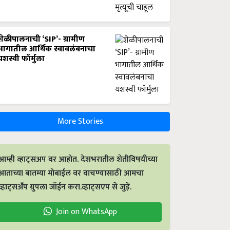
शेळीपालनाची ‘SIP’- ग्रामीण
भागातील आर्थिक स्वावलंबनाचा
यशस्वी फॉर्मुला
More Stories
आम्ही व्हाट्सअप वर आहोत. देशभरातील शेतीविषयीच्या
आताच्या बातम्या मोबाईल वर वाचण्यासाठी आमचा
व्हाट्सअँप ग्रुपला जॉईन करा.व्हाट्सएप से जुड़ें.
Join on WhatsApp