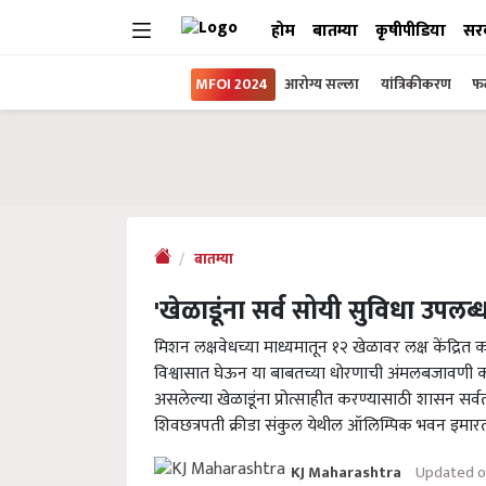
होम
बातम्या
कृषीपीडिया
सर
MFOI 2024
आरोग्य सल्ला
यांत्रिकीकरण
फल
बातम्या
'खेळाडूंना सर्व सोयी सुविधा उपलब
मिशन लक्षवेधच्या माध्यमातून १२ खेळावर लक्ष केंद्रित 
विश्वासात घेऊन या बाबतच्या धोरणाची अंमलबजावणी करण्य
असलेल्या खेळाडूंना प्रोत्साहीत करण्यासाठी शासन सर्वतो
शिवछत्रपती क्रीडा संकुल येथील ऑलिम्पिक भवन इमारत
Updated o
KJ Maharashtra