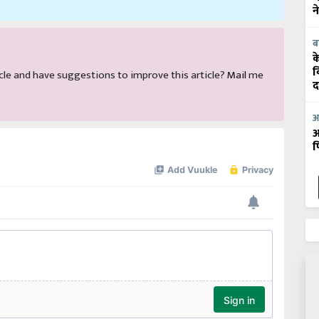
न
ब
क
व
rticle and have suggestions to improve this article?
Mail
me
द
आ
आ
फ