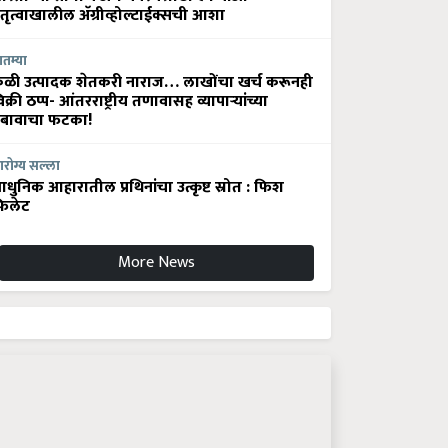
ेतृत्वाखालील अ‍ॅग्रीव्होल्टाईक्सची आशा
ातम्या
ेळी उत्पादक शेतकरी नाराज… लाखोंचा खर्च करूनही
िक्री ठप्प- आंतरराष्ट्रीय तणावासह व्यापाऱ्यांच्या
बावाचा फटका!
रोग्य सल्ला
धुनिक आहारातील प्रथिनांचा उत्कृष्ट स्रोत : फिश
िलेट
More News