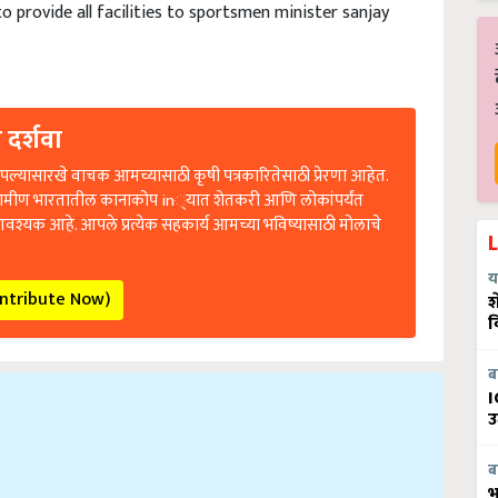
provide all facilities to sportsmen minister sanjay
 दर्शवा
ल्यासारखे वाचक आमच्यासाठी कृषी पत्रकारितेसाठी प्रेरणा आहेत.
रामीण भारतातील कानाकोप in्यात शेतकरी आणि लोकांपर्यंत
आवश्यक आहे. आपले प्रत्येक सहकार्य आमच्या भविष्यासाठी मोलाचे
य
ontribute Now)
श
व
ब
I
उ
ब
भ