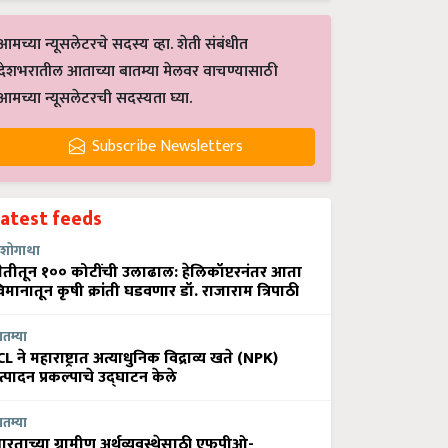
आमच्या न्यूसलेटरचे सदस्य व्हा. शेती संबंधीत
देशभरातील आताच्या बातम्या मेलवर वाचण्यासाठी
आमच्या न्यूसलेटरची सदस्यता घ्या.
Subscribe Newsletters
Latest feeds
शोगाथा
ेतीतून १०० कोटींची उलाढाल: हेलिकॉप्टरनंतर आता
िमानातून कृषी क्रांती घडवणार डॉ. राजाराम त्रिपाठी
ातम्या
CL ने महाराष्ट्रात अत्याधुनिक विद्राव्य खते (NPK)
त्पादन प्रकल्पाचे उद्घाटन केले
ातम्या
ारताच्या ग्रामीण अर्थव्यवस्थेसाठी एफपीओ-