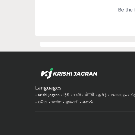
Languages
Krishi Jagran
हिंदी
বাঙালি
ਪੰਜਾਬੀ
தமிழ்
മലയാളം
ಕನ
ଓଡିଆ
অসমীয়া
ગુજરાતી
తెలుగు