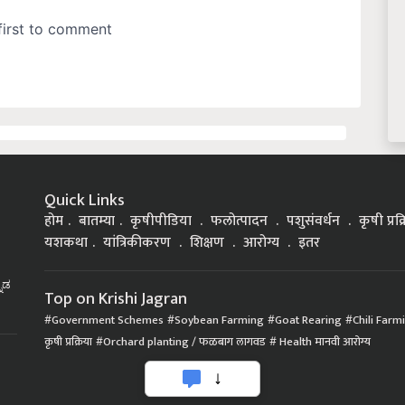
Quick Links
होम
बातम्या
कृषीपीडिया
फलोत्पादन
पशुसंवर्धन
कृषी प्रक
यशकथा
यांत्रिकीकरण
शिक्षण
आरोग्य
इतर
್ನಡ
Top on Krishi Jagran
Government Schemes
Soybean Farming
Goat Rearing
Chili Farm
कृषी प्रक्रिया
Orchard planting / फळबाग लागवड
Health मानवी आरोग्य