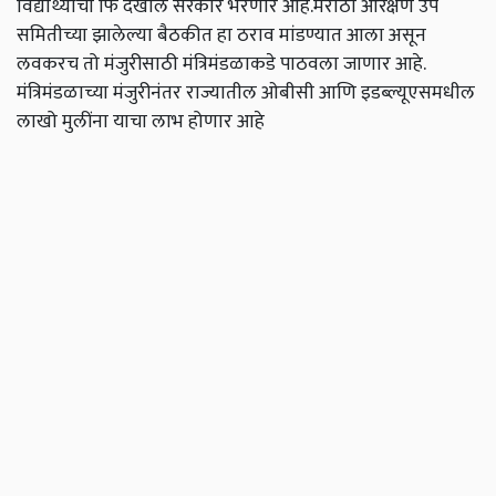
विद्यार्थ्यांची फि देखील सरकार भरणार आहे.मराठा आरक्षण उप
समितीच्या झालेल्या बैठकीत हा ठराव मांडण्यात आला असून
लवकरच तो मंजुरीसाठी मंत्रिमंडळाकडे पाठवला जाणार आहे.
मंत्रिमंडळाच्या मंजुरीनंतर राज्यातील ओबीसी आणि इडब्ल्यूएसमधील
लाखो मुलींना याचा लाभ होणार आहे