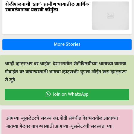
शेळीपालनाची ‘SIP’- ग्रामीण भागातील आर्थिक
स्वावलंबनाचा यशस्वी फॉर्मुला
More Stories
आम्ही व्हाट्सअप वर आहोत. देशभरातील शेतीविषयीच्या आताच्या बातम्या
मोबाईल वर वाचण्यासाठी आमचा व्हाट्सअँप ग्रुपला जॉईन करा.व्हाट्सएप
से जुड़ें.
Join on WhatsApp
आमच्या न्यूसलेटरचे सदस्य व्हा. शेती संबंधीत देशभरातील आताच्या
बातम्या मेलवर वाचण्यासाठी आमच्या न्यूसलेटरची सदस्यता घ्या.