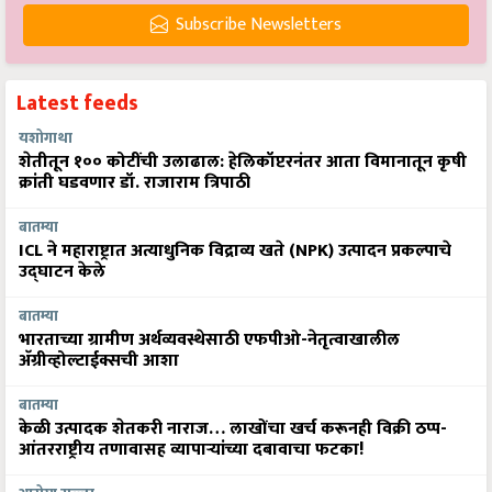
Subscribe Newsletters
Latest feeds
यशोगाथा
शेतीतून १०० कोटींची उलाढाल: हेलिकॉप्टरनंतर आता विमानातून कृषी
क्रांती घडवणार डॉ. राजाराम त्रिपाठी
बातम्या
ICL ने महाराष्ट्रात अत्याधुनिक विद्राव्य खते (NPK) उत्पादन प्रकल्पाचे
उद्घाटन केले
बातम्या
भारताच्या ग्रामीण अर्थव्यवस्थेसाठी एफपीओ-नेतृत्वाखालील
अ‍ॅग्रीव्होल्टाईक्सची आशा
बातम्या
केळी उत्पादक शेतकरी नाराज… लाखोंचा खर्च करूनही विक्री ठप्प-
आंतरराष्ट्रीय तणावासह व्यापाऱ्यांच्या दबावाचा फटका!