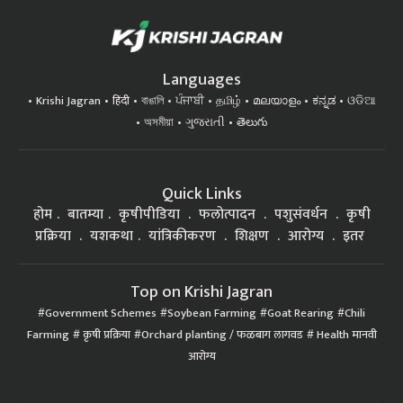
Languages
Krishi Jagran
हिंदी
বাঙালি
ਪੰਜਾਬੀ
தமிழ்
മലയാളം
ಕನ್ನಡ
ଓଡିଆ
অসমীয়া
ગુજરાતી
తెలుగు
Quick Links
होम
बातम्या
कृषीपीडिया
फलोत्पादन
पशुसंवर्धन
कृषी
प्रक्रिया
यशकथा
यांत्रिकीकरण
शिक्षण
आरोग्य
इतर
Top on Krishi Jagran
Government Schemes
Soybean Farming
Goat Rearing
Chili
Farming
कृषी प्रक्रिया
Orchard planting / फळबाग लागवड
Health मानवी
आरोग्य