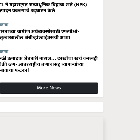
CL ने महाराष्ट्रात अत्याधुनिक विद्राव्य खते (NPK)
त्पादन प्रकल्पाचे उद्घाटन केले
ातम्या
ारताच्या ग्रामीण अर्थव्यवस्थेसाठी एफपीओ-
ेतृत्वाखालील अ‍ॅग्रीव्होल्टाईक्सची आशा
ातम्या
ेळी उत्पादक शेतकरी नाराज… लाखोंचा खर्च करूनही
िक्री ठप्प- आंतरराष्ट्रीय तणावासह व्यापाऱ्यांच्या
बावाचा फटका!
More News