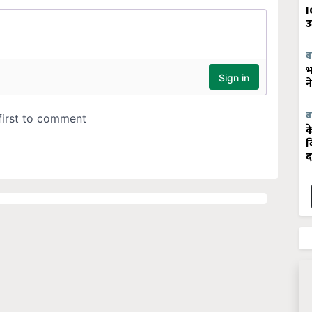
I
उ
ब
भ
न
ब
क
व
द