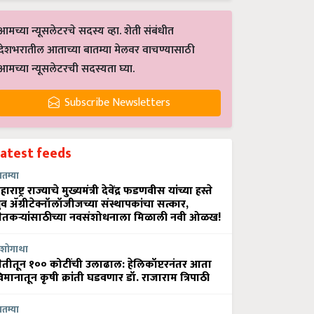
आमच्या न्यूसलेटरचे सदस्य व्हा. शेती संबंधीत
देशभरातील आताच्या बातम्या मेलवर वाचण्यासाठी
आमच्या न्यूसलेटरची सदस्यता घ्या.
Subscribe Newsletters
Latest feeds
ातम्या
हाराष्ट्र राज्याचे मुख्यमंत्री देवेंद्र फडणवीस यांच्या हस्ते
्रुव ॲग्रीटेक्नॉलॉजीजच्या संस्थापकांचा सत्कार,
ेतकऱ्यांसाठीच्या नवसंशोधनाला मिळाली नवी ओळख!
शोगाथा
ेतीतून १०० कोटींची उलाढाल: हेलिकॉप्टरनंतर आता
िमानातून कृषी क्रांती घडवणार डॉ. राजाराम त्रिपाठी
ातम्या