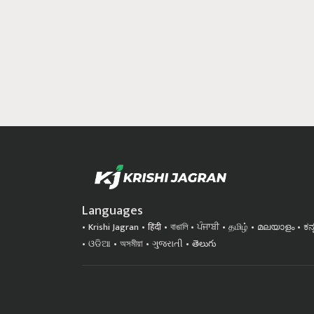
Languages
Krishi Jagran
हिंदी
বাঙালি
ਪੰਜਾਬੀ
தமிழ்
മലയാളം
ಕನ
ଓଡିଆ
অসমীয়া
ગુજરાતી
తెలుగు