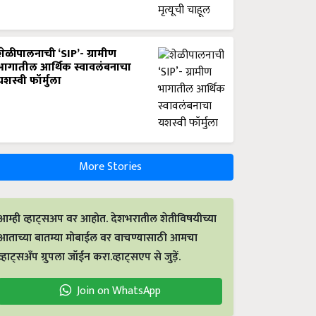
शेळीपालनाची ‘SIP’- ग्रामीण
भागातील आर्थिक स्वावलंबनाचा
यशस्वी फॉर्मुला
More Stories
आम्ही व्हाट्सअप वर आहोत. देशभरातील शेतीविषयीच्या
आताच्या बातम्या मोबाईल वर वाचण्यासाठी आमचा
व्हाट्सअँप ग्रुपला जॉईन करा.व्हाट्सएप से जुड़ें.
Join on WhatsApp