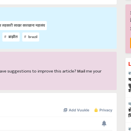
ट्रीय सहकारी साखर कारखाना महासंघ
ब्राझील
brazil
d have suggestions to improve this article?
Mail
me your
ब
म
ध
श
य
श
व
ब