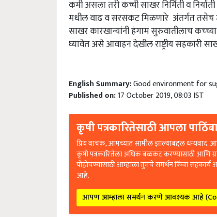
कमी असला तरी कच्ची साखर निर्मिती व निर्याती
मधील वाढ व सरसकट मिळणारे अंतर्गत तसेच ज
साखर कारखान्यांनी हंगाम सुरुवातीलाच कच्च्या 
घ्यावेत असे आवाहन देखील राष्ट्रीय सहकारी सा
English Summary:
Good environment for su
Published on:
17 October 2019, 08:03 IST
कृषी पत्रकारितेसाठी आपला पाठिंबा
प्रिय वाचक, आमच्यात सामील झाल्याबद्दल धन्यवाद. आप
कृषी पत्रकारितेला अधिक बळकट करण्यासाठी आणि ग्
पोहोचण्यासाठी आम्हाला तुमचे समर्थन किंवा सहकार्य 
आहे.
आपण आम्हाला समर्थन करणे आवश्यक आहे (C