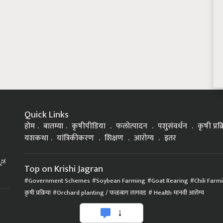
Quick Links
होम
बातम्या
कृषीपीडिया
फलोत्पादन
पशुसंवर्धन
कृषी प्रक
यशकथा
यांत्रिकीकरण
शिक्षण
आरोग्य
इतर
್ನಡ
Top on Krishi Jagran
Government Schemes
Soybean Farming
Goat Rearing
Chili Farm
कृषी प्रक्रिया
Orchard planting / फळबाग लागवड
Health मानवी आरोग्य