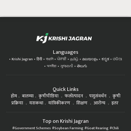
Languages
Krishi Jagran
हिंदी
বাঙালি
ਪੰਜਾਬੀ
தமிழ்
മലയാളം
ಕನ್ನಡ
ଓଡିଆ
অসমীয়া
ગુજરાતી
తెలుగు
Quick Links
होम
बातम्या
कृषीपीडिया
फलोत्पादन
पशुसंवर्धन
कृषी
प्रक्रिया
यशकथा
यांत्रिकीकरण
शिक्षण
आरोग्य
इतर
Top on Krishi Jagran
Government Schemes
Soybean Farming
Goat Rearing
Chili