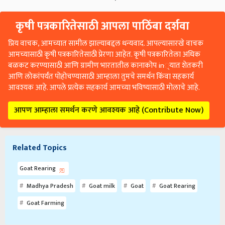
कृषी पत्रकारितेसाठी आपला पाठिंबा दर्शवा
प्रिय वाचक, आमच्यात सामील झाल्याबद्दल धन्यवाद. आपल्यासारखे वाचक
आमच्यासाठी कृषी पत्रकारितेसाठी प्रेरणा आहेत. कृषी पत्रकारितेला अधिक
बळकट करण्यासाठी आणि ग्रामीण भारतातील कानाकोप in्यात शेतकरी
आणि लोकांपर्यंत पोहोचण्यासाठी आम्हाला तुमचे समर्थन किंवा सहकार्य
आवश्यक आहे. आपले प्रत्येक सहकार्य आमच्या भविष्यासाठी मोलाचे आहे.
आपण आम्हाला समर्थन करणे आवश्यक आहे (Contribute Now)
Related Topics
Goat Rearing
Madhya Pradesh
Goat milk
Goat
Goat Rearing
Goat Farming