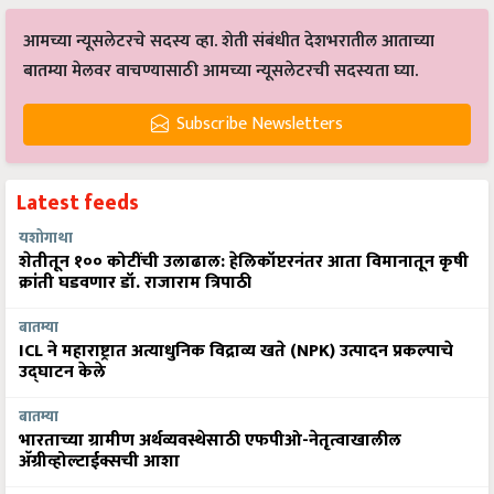
आमच्या न्यूसलेटरचे सदस्य व्हा. शेती संबंधीत देशभरातील आताच्या
बातम्या मेलवर वाचण्यासाठी आमच्या न्यूसलेटरची सदस्यता घ्या.
Subscribe Newsletters
Latest feeds
यशोगाथा
शेतीतून १०० कोटींची उलाढाल: हेलिकॉप्टरनंतर आता विमानातून कृषी
क्रांती घडवणार डॉ. राजाराम त्रिपाठी
बातम्या
ICL ने महाराष्ट्रात अत्याधुनिक विद्राव्य खते (NPK) उत्पादन प्रकल्पाचे
उद्घाटन केले
बातम्या
भारताच्या ग्रामीण अर्थव्यवस्थेसाठी एफपीओ-नेतृत्वाखालील
अ‍ॅग्रीव्होल्टाईक्सची आशा