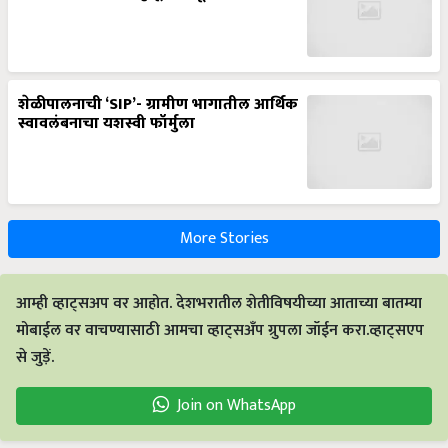
शेळीपालनाची ‘SIP’- ग्रामीण भागातील आर्थिक
स्वावलंबनाचा यशस्वी फॉर्मुला
More Stories
आम्ही व्हाट्सअप वर आहोत. देशभरातील शेतीविषयीच्या आताच्या बातम्या
मोबाईल वर वाचण्यासाठी आमचा व्हाट्सअँप ग्रुपला जॉईन करा.व्हाट्सएप
से जुड़ें.
Join on WhatsApp