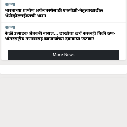
बातम्या
भारताच्या ग्रामीण अर्थव्यवस्थेसाठी एफपीओ-नेतृत्वाखालील
अ‍ॅग्रीव्होल्टाईक्सची आशा
बातम्या
केळी उत्पादक शेतकरी नाराज… लाखोंचा खर्च करूनही विक्री ठप्प-
आंतरराष्ट्रीय तणावासह व्यापाऱ्यांच्या दबावाचा फटका!
More News