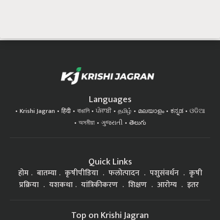
Languages
Krishi Jagran
हिंदी
বাঙালি
ਪੰਜਾਬੀ
தமிழ்
മലയാളം
ಕನ್ನಡ
ଓଡିଆ
অসমীয়া
ગુજરાતી
తెలుగు
Quick Links
होम
बातम्या
कृषीपीडिया
फलोत्पादन
पशुसंवर्धन
कृषी
प्रक्रिया
यशकथा
यांत्रिकीकरण
शिक्षण
आरोग्य
इतर
Top on Krishi Jagran