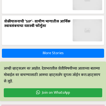
शेळीपालनाची ‘SIP’- ग्रामीण भागातील आर्थिक
स्वावलंबनाचा यशस्वी फॉर्मुला
More Stories
आम्ही व्हाट्सअप वर आहोत. देशभरातील शेतीविषयीच्या आताच्या बातम्या
मोबाईल वर वाचण्यासाठी आमचा व्हाट्सअँप ग्रुपला जॉईन करा.व्हाट्सएप
से जुड़ें.
Join on WhatsApp