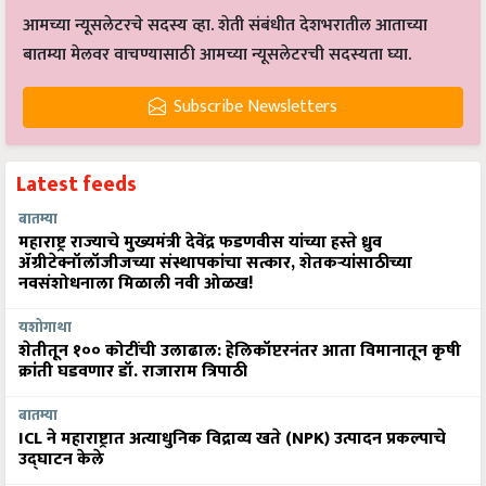
आमच्या न्यूसलेटरचे सदस्य व्हा. शेती संबंधीत देशभरातील आताच्या
बातम्या मेलवर वाचण्यासाठी आमच्या न्यूसलेटरची सदस्यता घ्या.
Subscribe Newsletters
Latest feeds
बातम्या
महाराष्ट्र राज्याचे मुख्यमंत्री देवेंद्र फडणवीस यांच्या हस्ते ध्रुव
ॲग्रीटेक्नॉलॉजीजच्या संस्थापकांचा सत्कार, शेतकऱ्यांसाठीच्या
नवसंशोधनाला मिळाली नवी ओळख!
यशोगाथा
शेतीतून १०० कोटींची उलाढाल: हेलिकॉप्टरनंतर आता विमानातून कृषी
क्रांती घडवणार डॉ. राजाराम त्रिपाठी
बातम्या
ICL ने महाराष्ट्रात अत्याधुनिक विद्राव्य खते (NPK) उत्पादन प्रकल्पाचे
उद्घाटन केले