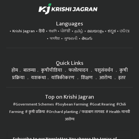
Languages
Krishi Jagran
हिंदी
বাঙালি
ਪੰਜਾਬੀ
தமிழ்
മലയാളം
ಕನ್ನಡ
ଓଡିଆ
অসমীয়া
ગુજરાતી
తెలుగు
Quick Links
होम
बातम्या
कृषीपीडिया
फलोत्पादन
पशुसंवर्धन
कृषी
प्रक्रिया
यशकथा
यांत्रिकीकरण
शिक्षण
आरोग्य
इतर
Top on Krishi Jagran
Government Schemes
Soybean Farming
Goat Rearing
Chili
Farming
कृषी प्रक्रिया
Orchard planting / फळबाग लागवड
Health मानवी
आरोग्य
Subscribe to our Newsletter. You choose the topics of