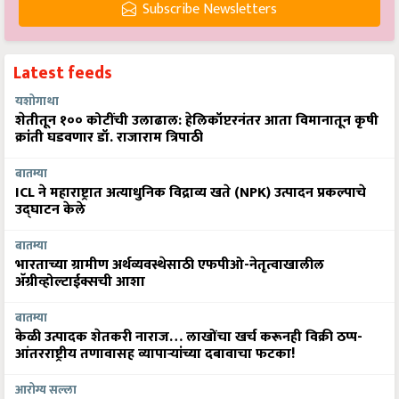
Latest feeds
यशोगाथा
शेतीतून १०० कोटींची उलाढाल: हेलिकॉप्टरनंतर आता विमानातून कृषी
क्रांती घडवणार डॉ. राजाराम त्रिपाठी
बातम्या
ICL ने महाराष्ट्रात अत्याधुनिक विद्राव्य खते (NPK) उत्पादन प्रकल्पाचे
उद्घाटन केले
बातम्या
भारताच्या ग्रामीण अर्थव्यवस्थेसाठी एफपीओ-नेतृत्वाखालील
अ‍ॅग्रीव्होल्टाईक्सची आशा
बातम्या
केळी उत्पादक शेतकरी नाराज… लाखोंचा खर्च करूनही विक्री ठप्प-
आंतरराष्ट्रीय तणावासह व्यापाऱ्यांच्या दबावाचा फटका!
आरोग्य सल्ला
आधुनिक आहारातील प्रथिनांचा उत्कृष्ट स्रोत : फिश फिलेट