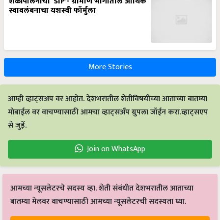
स्वावलंबनाचा यशस्वी फॉर्मुला
More Stories
आम्ही व्हाट्सअप वर आहोत. देशभरातील शेतीविषयीच्या आताच्या बातम्या
मोबाईल वर वाचण्यासाठी आमचा व्हाट्सअँप ग्रुपला जॉईन करा.व्हाट्सएप
से जुड़ें.
Join on WhatsApp
आमच्या न्यूसलेटरचे सदस्य व्हा. शेती संबंधीत देशभरातील आताच्या
बातम्या मेलवर वाचण्यासाठी आमच्या न्यूसलेटरची सदस्यता घ्या.
Subscribe Newsletters