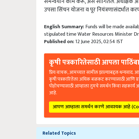
समन्वयाने
काम
करू
,
असे
सांगितले
.
अधीक्षक
अ
उपसा
सिंचन
योजना
व
पूर
नियंत्रणासंदर्भात
करण
English Summary:
Funds will be made availa
stipulated time Water Resources Minister Dr
Published on:
12 June 2025, 02:54 IST
कृषी पत्रकारितेसाठी आपला पाठिंबा
प्रिय वाचक, आमच्यात सामील झाल्याबद्दल धन्यवाद. आप
कृषी पत्रकारितेला अधिक बळकट करण्यासाठी आणि ग्
पोहोचण्यासाठी आम्हाला तुमचे समर्थन किंवा सहकार्य 
आहे.
आपण आम्हाला समर्थन करणे आवश्यक आहे (C
Related Topics