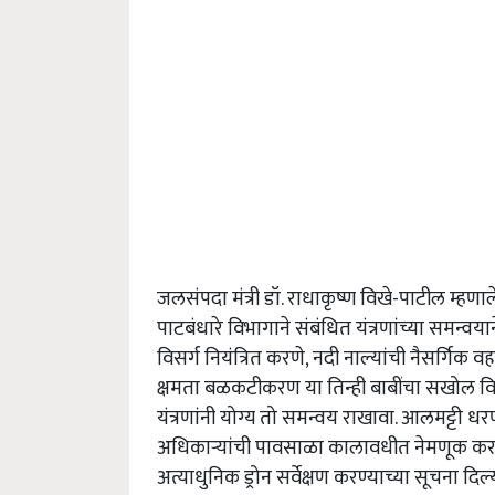
जलसंपदा
मंत्री
डॉ
.
राधाकृष्ण
विखे
-
पाटील
म्हणाल
पाटबंधारे
विभागाने
संबंधित
यंत्रणांच्या
समन्वयान
विसर्ग
नियंत्रित
करणे
,
नदी
नाल्यांची
नैसर्गिक
वह
क्षमता
बळकटीकरण
या
तिन्ही
बाबींचा
सखोल
व
यंत्रणांनी
योग्य
तो
समन्वय
राखावा
.
आलमट्टी
धर
अधिकाऱ्यांची
पावसाळा
कालावधीत
नेमणूक
कर
अत्याधुनिक
ड्रोन
सर्वेक्षण
करण्याच्या
सूचना
दिल्