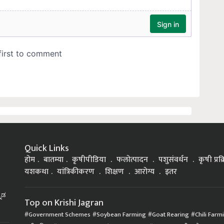
Quick Links
होम
बातम्या
कृषीपीडिया
फलोत्पादन
पशुसंवर्धन
कृषी प्रक
यशकथा
यांत्रिकीकरण
शिक्षण
आरोग्य
इतर
್ನಡ
Top on Krishi Jagran
Government Schemes
Soybean Farming
Goat Rearing
Chili Farm