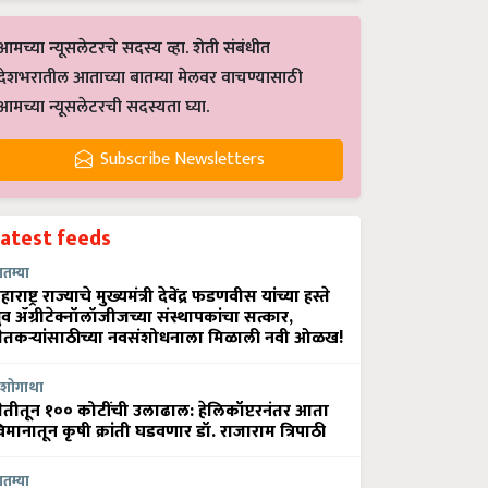
आमच्या न्यूसलेटरचे सदस्य व्हा. शेती संबंधीत
देशभरातील आताच्या बातम्या मेलवर वाचण्यासाठी
आमच्या न्यूसलेटरची सदस्यता घ्या.
Subscribe Newsletters
Latest feeds
ातम्या
हाराष्ट्र राज्याचे मुख्यमंत्री देवेंद्र फडणवीस यांच्या हस्ते
्रुव ॲग्रीटेक्नॉलॉजीजच्या संस्थापकांचा सत्कार,
ेतकऱ्यांसाठीच्या नवसंशोधनाला मिळाली नवी ओळख!
शोगाथा
ेतीतून १०० कोटींची उलाढाल: हेलिकॉप्टरनंतर आता
िमानातून कृषी क्रांती घडवणार डॉ. राजाराम त्रिपाठी
ातम्या