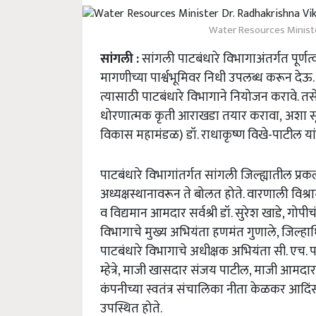
Water Resources Ministe
सांगली
:
सांगली
पाटबंधारे
विभागाअंतर्गत
पूर्णत
मागणीच्या
पार्श्वभूमिवर
निधी
उपलब्ध
करून
देऊ
त्यासाठी
पाटबंधारे
विभागाने
नियोजन
करावे
.
तस
धोरणात्मक
कृती
आराखडा
तयार
करावा
,
अशा
स
विकास
महामंडळ
)
डॉ
.
राधाकृष्ण
विखे
-
पाटील
या
पाटबंधारे
विभागांतर्गत
सांगली
जिल्ह्यातील
प्रकल
अध्यक्षस्थानावरून
ते
बोलत
होते
.
वारणाली
विश्र
व
विद्यमान
आमदार
सर्वश्री
डॉ
.
सुरेश
खाडे
,
गोपीच
विभागाचे
मुख्य
अभियंता
हणमंत
गुणाले
,
जिल्हा
पाटबंधारे
विभागाचे
अधीक्षक
अभियंता
सी
.
एच
.
प
म्हेत्रे
,
माजी
खासदार
संजय
पाटील
,
माजी
आमदार
कंपनीच्या
स्वतंत्र
संचालिका
नीता
केळकर
आदिं
उपस्थित
होते
.