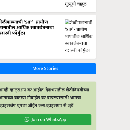
शेळीपालनाची ‘SIP’- ग्रामीण
भागातील आर्थिक स्वावलंबनाचा
यशस्वी फॉर्मुला
More Stories
आम्ही व्हाट्सअप वर आहोत. देशभरातील शेतीविषयीच्या
आताच्या बातम्या मोबाईल वर वाचण्यासाठी आमचा
व्हाट्सअँप ग्रुपला जॉईन करा.व्हाट्सएप से जुड़ें.
Join on WhatsApp