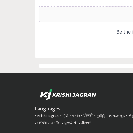
Languages
Krishi Jagran
हिंदी
বাঙালি
ਪੰਜਾਬੀ
தமிழ்
മലയാളം
ಕನ
ଓଡିଆ
অসমীয়া
ગુજરાતી
తెలుగు