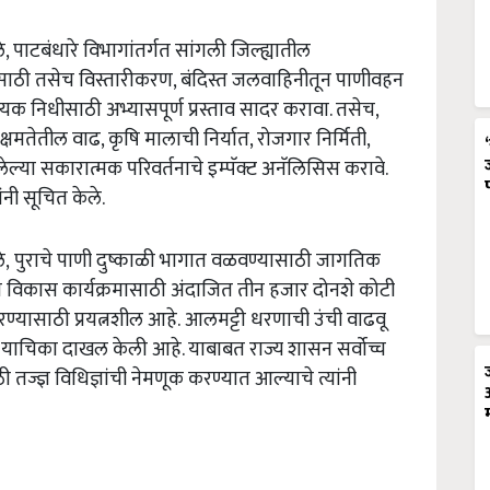
े
,
पाटबंधारे
विभागांतर्गत
सांगली
जिल्ह्यातील
साठी
तसेच
विस्तारीकरण
,
बंदिस्त
जलवाहिनीतून
पाणीवहन
्यक
निधीसाठी
अभ्यासपूर्ण
प्रस्ताव
सादर
करावा
.
तसेच
,
क्षमतेतील
वाढ
,
कृषि
मालाची
निर्यात
,
रोजगार
निर्मिती
,
ेल्या
सकारात्मक
परिवर्तनाचे
इम्पॅक्ट
अनॅलिसिस
करावे
.
ांनी
सूचित
केले
.
े
,
पुराचे
पाणी
दुष्काळी
भागात
वळवण्यासाठी
जागतिक
म
विकास
कार्यक्रमासाठी
अंदाजित
तीन
हजार
दोनशे
कोटी
ण्यासाठी
प्रयत्नशील
आहे
.
आलमट्टी
धरणाची
उंची
वाढवू
याचिका
दाखल
केली
आहे
.
याबाबत
राज्य
शासन
सर्वोच्च
ठी
तज्ज्ञ
विधिज्ञांची
नेमणूक
करण्यात
आल्याचे
त्यांनी