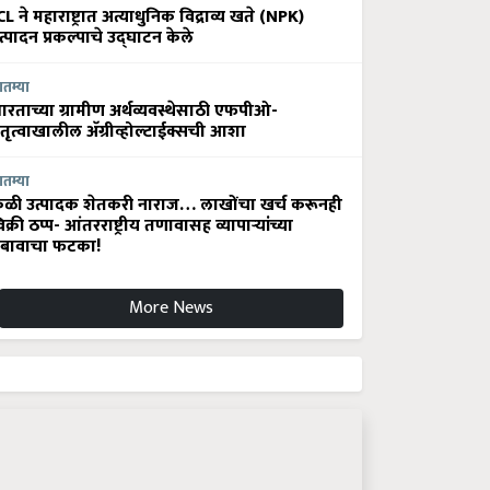
CL ने महाराष्ट्रात अत्याधुनिक विद्राव्य खते (NPK)
त्पादन प्रकल्पाचे उद्घाटन केले
ातम्या
ारताच्या ग्रामीण अर्थव्यवस्थेसाठी एफपीओ-
ेतृत्वाखालील अ‍ॅग्रीव्होल्टाईक्सची आशा
ातम्या
ेळी उत्पादक शेतकरी नाराज… लाखोंचा खर्च करूनही
िक्री ठप्प- आंतरराष्ट्रीय तणावासह व्यापाऱ्यांच्या
बावाचा फटका!
More News