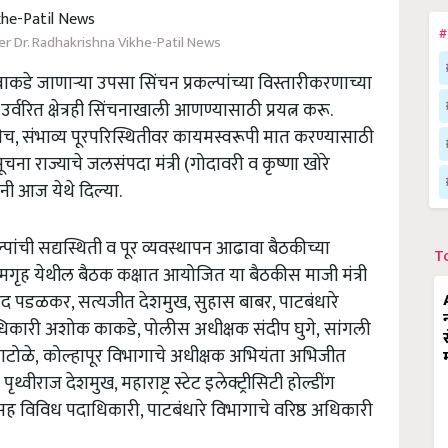
#
r Dr. Radhakrishna Vikhe-Patil News
्वाकडे
जाणाऱ्या
उपसा
सिंचन
प्रकल्पांच्या
विस्तारीकरणाच्या
.
उर्वरित
क्षेत्रही
सिंचनाखाली
आणण्यासाठी
प्रयत्न
करू
.
ेच
,
संभाव्य
पूरपरिस्थितीवर
कायमस्वरूपी
मात
करण्यासाठी
ूचना
राज्याचे
जलसंपदा
मंत्री
(
गोदावरी
व
कृष्णा
खोरे
ंनी
आज
येथे
दिल्या
.
्पांची
सद्यस्थिती
व
पूर
व्यवस्थापन
आढावा
बैठकीच्या
T
ामगृह
येथील
बैठक
कक्षात
आयोजित
या
बैठकीस
माजी
मंत्री
ंद
पडळकर
,
सत्यजीत
देशमुख
,
सुहास
बाबर
,
पाटबंधारे
धिकारी
अशोक
काकडे
,
पोलीस
अधीक्षक
संदीप
घुगे
,
सांगली
ाटोळे
,
कोल्हापूर
विभागाचे
अधीक्षक
अभियंता
अभिजीत
पृथ्वीराज
देशमुख
,
महाराष्ट्र
स्टेट
इलेक्ट्रीसिटी
होल्डींग
सह
विविध
पदाधिकारी
,
पाटबंधारे
विभागाचे
वरिष्ठ
अधिकारी