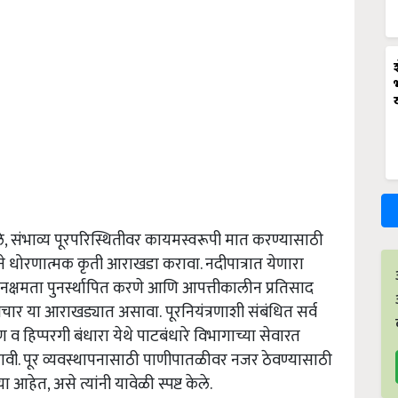
े
,
संभाव्य
पूरपरिस्थितीवर
कायमस्वरूपी
मात
करण्यासाठी
े
धोरणात्मक
कृती
आराखडा
करावा
.
नदीपात्रात
येणारा
नक्षमता
पुनर्स्थापित
करणे
आणि
आपत्तीकालीन
प्रतिसाद
िचार
या
आराखड्यात
असावा
.
पूरनियंत्रणाशी
संबंधित
सर्व
ण
व
हिप्परगी
बंधारा
येथे
पाटबंधारे
विभागाच्या
सेवारत
ावी
.
पूर
व्यवस्थापनासाठी
पाणीपातळीवर
नजर
ठेवण्यासाठी
या
आहेत
,
असे
त्यांनी
यावेळी
स्पष्ट
केले
.