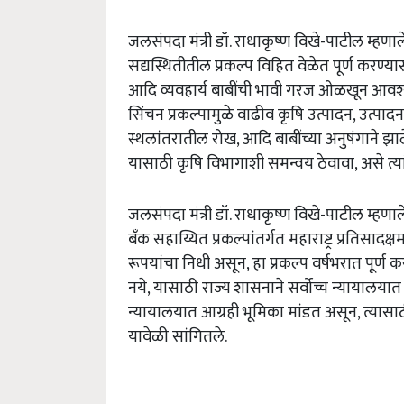
जलसंपदा
मंत्री
डॉ
.
राधाकृष्ण
विखे
-
पाटील
म्हणाल
सद्यस्थितीतील
प्रकल्प
विहित
वेळेत
पूर्ण
करण्या
आदि
व्यवहार्य
बाबींची
भावी
गरज
ओळखून
आवश
सिंचन
प्रकल्पामुळे
वाढीव
कृषि
उत्पादन
,
उत्पादन
स्थलांतरातील
रोख
,
आदि
बाबींच्या
अनुषंगाने
झाल
यासाठी
कृषि
विभागाशी
समन्वय
ठेवावा
,
असे
त्य
जलसंपदा
मंत्री
डॉ
.
राधाकृष्ण
विखे
-
पाटील
म्हणाल
बँक
सहाय्यित
प्रकल्पांतर्गत
महाराष्ट्र
प्रतिसादक्ष
रूपयांचा
निधी
असून
,
हा
प्रकल्प
वर्षभरात
पूर्ण
कर
नये
,
यासाठी
राज्य
शासनाने
सर्वोच्च
न्यायालयात
न्यायालयात
आग्रही
भूमिका
मांडत
असून
,
त्यासा
यावेळी
सांगितले
.