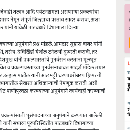
जेवाडी
तलाव
आदि
पर्यटनक्षमता
असणाऱ्या
प्रकल्पांचा
िशारद
नेमून
संपूर्ण
जिल्ह्याचा
प्रस्ताव
सादर
करावा
,
अशा
ील
यांनी
यावेळी
पाटबंधारे
विभागाला
दिल्या
.
क्याच्या
अनुषंगाने
प्रश्न
मांडले
.
आमदार
सुहास
बाबर
यांनी
धी
,
तसेच
,
देविखिंडी
येथील
टनेलची
दुरूस्ती
करावी
,
तर
देशमुख
यांनी
प्रकल्पग्रस्तांचे
पुनर्वसन
करताना
मूलभूत
वेत
व
प्रकल्पग्रस्तांच्या
पुनर्वसनाबाबत
आदर्श
मॉडेल
तयार
ब
र
उल्हास
पाटील
यांनी
आलमट्टी
धरणाबरोबरच
हिप्परगी
म
िभागातील
सेवारत
अधिकाऱ्यांची
नेमणूक
करावी
,
अशी
ध
श
थेट
पाणीपुरवठा
करण्याच्या
अनुषंगाने
कार्यवाही
करण्याची
य
श
व
प्रकल्पांसाठी
भूसंपादनाच्या
अनुषंगाने
करण्यात
आलेली
गे
यांनी
संभाव्य
पूरपरिस्थितीत
पाटबंधारे
विभागाच्या
ब