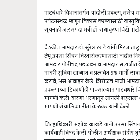
पाटबंधारे
विभागांतर्गत
चांदोली
प्रकल्प
,
तसेच
रा
पर्यटनस्थळ
म्हणून
विकास
करण्यासाठी
वास्तुव
सूचनाही
जलसंपदा
मंत्री
डॉ
.
राधाकृष्ण
विखे
पाट
बैठकीत
आमदार
डॉ
.
सुरेश
खाडे
यांनी
मिरज
तालु
टेंभू
उपसा
सिंचन
विस्तारीकरणासाठी
वाढीव
नि
आमदार
गोपीचंद
पडळकर
व
आमदार
सत्यजीत
नागरी
सुविधा
द्याव्यात
व
प्रलंबित
प्रश्न
मार्गी
लावा
करावे
,
असे
आवाहन
केले
.
शिरोळचे
माजी
आमदा
प्रकल्पाच्या
ठिकाणीही
पावसाळ्यात
पाटबंधारे
व
मागणी
केली
.
वारणा
धरणातून
सांगली
शहराला
मागणी
संचालिका
नीता
केळकर
यांनी
केली
.
जिल्हाधिकारी
अशोक
काकडे
यांनी
उपसा
सिंचन
कार्यवाही
विषद
केली
.
पोलीस
अधीक्षक
संदीप
घु