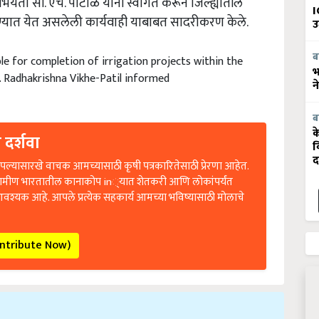
भियंता
सी
.
एच
.
पाटोळे
यांनी
स्वागत
करून
जिल्ह्यातील
I
्यात
येत
असलेली
कार्यवाही
याबाबत
सादरीकरण
केले
.
उ
ब
ble for completion of irrigation projects within the
भ
. Radhakrishna Vikhe-Patil informed
न
ब
क
 दर्शवा
व
द
ल्यासारखे वाचक आमच्यासाठी कृषी पत्रकारितेसाठी प्रेरणा आहेत.
रामीण भारतातील कानाकोप in्यात शेतकरी आणि लोकांपर्यंत
आवश्यक आहे. आपले प्रत्येक सहकार्य आमच्या भविष्यासाठी मोलाचे
ontribute Now)