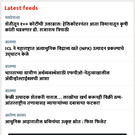
Latest feeds
यशोगाथा
शेतीतून १०० कोटींची उलाढाल: हेलिकॉप्टरनंतर आता विमानातून कृषी
क्रांती घडवणार डॉ. राजाराम त्रिपाठी
बातम्या
ICL ने महाराष्ट्रात अत्याधुनिक विद्राव्य खते (NPK) उत्पादन प्रकल्पाचे
उद्घाटन केले
बातम्या
भारताच्या ग्रामीण अर्थव्यवस्थेसाठी एफपीओ-नेतृत्वाखालील
अ‍ॅग्रीव्होल्टाईक्सची आशा
बातम्या
केळी उत्पादक शेतकरी नाराज… लाखोंचा खर्च करूनही विक्री ठप्प-
आंतरराष्ट्रीय तणावासह व्यापाऱ्यांच्या दबावाचा फटका!
आरोग्य सल्ला
आधुनिक आहारातील प्रथिनांचा उत्कृष्ट स्रोत : फिश फिलेट