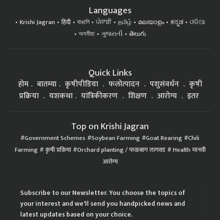
Languages
Krishi Jagran
हिंदी
বাঙালি
ਪੰਜਾਬੀ
தமிழ்
മലയാളം
ಕನ್ನಡ
ଓଡିଆ
অসমীয়া
ગુજરાતી
తెలుగు
Quick Links
होम
बातम्या
कृषीपीडिया
फलोत्पादन
पशुसंवर्धन
कृषी
प्रक्रिया
यशकथा
यांत्रिकीकरण
शिक्षण
आरोग्य
इतर
Top on Krishi Jagran
Government Schemes
Soybean Farming
Goat Rearing
Chili
Farming
कृषी प्रक्रिया
Orchard planting / फळबाग लागवड
Health मानवी
आरोग्य
Subscribe to our Newsletter. You choose the topics of
your interest and we'll send you handpicked news and
latest updates based on your choice.