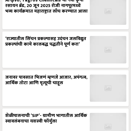
Arqivo, Tagros Chemicals चा नवा कृषी
रसायन ब्रँड, 20 जून 2025 रोजी नागपूरमध्ये
भव्य कार्यक्रमात महाराष्ट्रात लाँच करण्यात आला
‘राज्यातील सिंचन प्रकल्पासह उदंचन जलविद्युत
प्रकल्पांची कामे कालबद्ध पद्धतीने पूर्ण करा’
जनावर पावसात भिजणं म्हणजे आजार, अपंगत्व,
आर्थिक तोटा आणि मृत्यूची चाहूल
शेळीपालनाची ‘SIP’- ग्रामीण भागातील आर्थिक
स्वावलंबनाचा यशस्वी फॉर्मुला