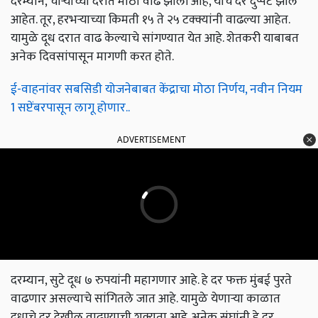
दरम्यान, चाऱ्याच्या दरात मोठी वाढ झाली आहे, याचे दर दुप्पट झाले
आहेत. तूर, हरभऱ्याच्या किमती १५ ते २५ टक्क्यांनी वाढल्या आहेत.
यामुळे दूध दरात वाढ केल्याचे सांगण्यात येत आहे. शेतकरी याबाबत
अनेक दिवसांपासून मागणी करत होते.
ई-वाहनांवर सबसिडी योजनेबाबत केंद्राचा मोठा निर्णय, नवीन नियम
1 सप्टेंबरपासून लागू होणार..
ADVERTISEMENT
दरम्यान, सुटे दूध ७ रुपयांनी महागणार आहे. हे दर फक्त मुंबई पुरते
वाढणार असल्याचे सांगितले जात आहे. यामुळे येणाऱ्या काळात
दुधाचे दर देखील वाढण्याची शक्यता आहे. अनेक संघांनी हे दर