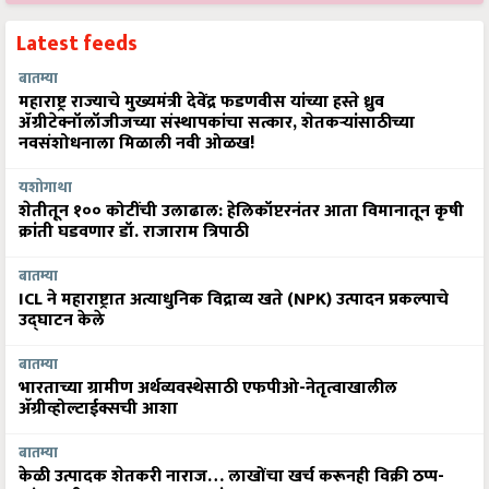
Latest feeds
बातम्या
महाराष्ट्र राज्याचे मुख्यमंत्री देवेंद्र फडणवीस यांच्या हस्ते ध्रुव
ॲग्रीटेक्नॉलॉजीजच्या संस्थापकांचा सत्कार, शेतकऱ्यांसाठीच्या
नवसंशोधनाला मिळाली नवी ओळख!
यशोगाथा
शेतीतून १०० कोटींची उलाढाल: हेलिकॉप्टरनंतर आता विमानातून कृषी
क्रांती घडवणार डॉ. राजाराम त्रिपाठी
बातम्या
ICL ने महाराष्ट्रात अत्याधुनिक विद्राव्य खते (NPK) उत्पादन प्रकल्पाचे
उद्घाटन केले
बातम्या
भारताच्या ग्रामीण अर्थव्यवस्थेसाठी एफपीओ-नेतृत्वाखालील
अ‍ॅग्रीव्होल्टाईक्सची आशा
बातम्या
केळी उत्पादक शेतकरी नाराज… लाखोंचा खर्च करूनही विक्री ठप्प-