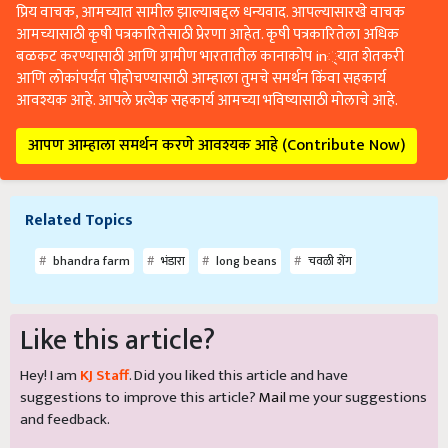
प्रिय वाचक, आमच्यात सामील झाल्याबद्दल धन्यवाद. आपल्यासारखे वाचक
आमच्यासाठी कृषी पत्रकारितेसाठी प्रेरणा आहेत. कृषी पत्रकारितेला अधिक
बळकट करण्यासाठी आणि ग्रामीण भारतातील कानाकोप in्यात शेतकरी
आणि लोकांपर्यंत पोहोचण्यासाठी आम्हाला तुमचे समर्थन किंवा सहकार्य
आवश्यक आहे. आपले प्रत्येक सहकार्य आमच्या भविष्यासाठी मोलाचे आहे.
आपण आम्हाला समर्थन करणे आवश्यक आहे (Contribute Now)
Related Topics
bhandra farm
भंडारा
long beans
चवळी शेंग
Like this article?
Hey! I am
KJ Staff
. Did you liked this article and have
suggestions to improve this article?
Mail
me your suggestions
and feedback.