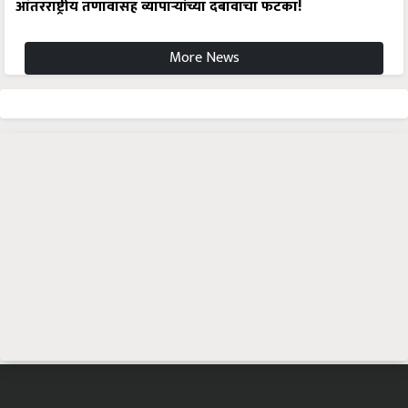
आंतरराष्ट्रीय तणावासह व्यापाऱ्यांच्या दबावाचा फटका!
More News