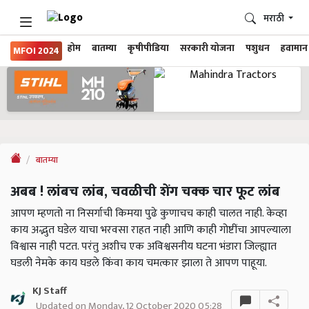
मराठी
होम
बातम्या
कृषीपीडिया
सरकारी योजना
पशुधन
हवामान
MFOI 2024
बातम्या
अबब ! लांबच लांब, चवळीची शेंग चक्क चार फूट लांब
आपण म्हणतो ना निसर्गाची किमया पुढे कुणाचच काही चालत नाही. केव्हा
काय अद्भुत घडेल याचा भरवसा राहत नाही आणि काही गोष्टींचा आपल्याला
विश्वास नाही पटत. परंतु अशीच एक अविश्वसनीय घटना भंडारा जिल्ह्यात
घडली नेमके काय घडले किंवा काय चमत्कार झाला ते आपण पाहूया.
KJ Staff
Updated on Monday, 12 October 2020 05:28