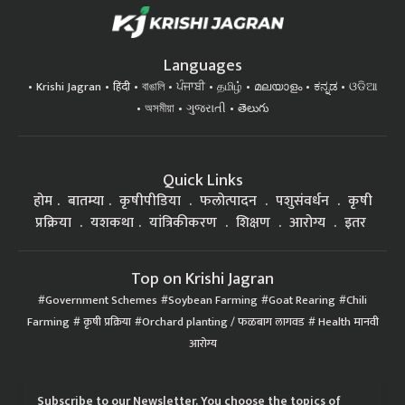
Languages
Krishi Jagran
हिंदी
বাঙালি
ਪੰਜਾਬੀ
தமிழ்
മലയാളം
ಕನ್ನಡ
ଓଡିଆ
অসমীয়া
ગુજરાતી
తెలుగు
Quick Links
होम
बातम्या
कृषीपीडिया
फलोत्पादन
पशुसंवर्धन
कृषी
प्रक्रिया
यशकथा
यांत्रिकीकरण
शिक्षण
आरोग्य
इतर
Top on Krishi Jagran
Government Schemes
Soybean Farming
Goat Rearing
Chili
Farming
कृषी प्रक्रिया
Orchard planting / फळबाग लागवड
Health मानवी
आरोग्य
Subscribe to our Newsletter. You choose the topics of