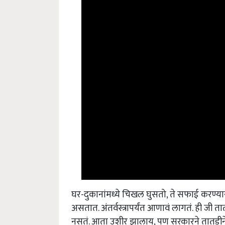
घर-दुकानांमध्ये चिखल घुसतो, ते सफाई करण्या
असतात. अंतर्वस्त्रापर्यंत आणावं लागतं. ही जी त
नसतं. आता उशीर झालाय, पण सरकारने तातडीने 