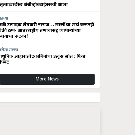
ेतृत्वाखालील अ‍ॅग्रीव्होल्टाईक्सची आशा
ातम्या
ेळी उत्पादक शेतकरी नाराज… लाखोंचा खर्च करूनही
िक्री ठप्प- आंतरराष्ट्रीय तणावासह व्यापाऱ्यांच्या
बावाचा फटका!
रोग्य सल्ला
धुनिक आहारातील प्रथिनांचा उत्कृष्ट स्रोत : फिश
िलेट
More News