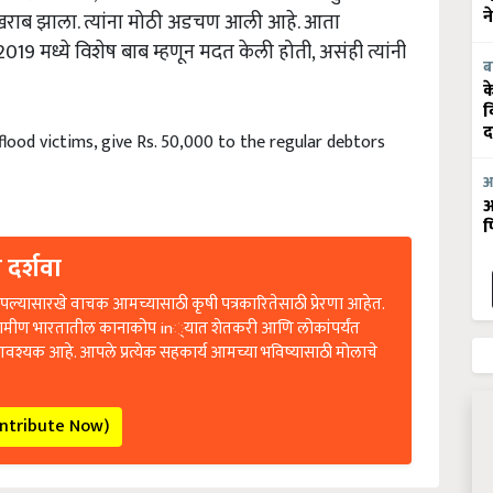
न
राब झाला. त्यांना मोठी अडचण आली आहे. आता
019 मध्ये विशेष बाब म्हणून मदत केली होती, असंही त्यांनी
ब
क
व
द
flood victims, give Rs. 50,000 to the regular debtors
आ
आ
फ
 दर्शवा
ल्यासारखे वाचक आमच्यासाठी कृषी पत्रकारितेसाठी प्रेरणा आहेत.
रामीण भारतातील कानाकोप in्यात शेतकरी आणि लोकांपर्यंत
आवश्यक आहे. आपले प्रत्येक सहकार्य आमच्या भविष्यासाठी मोलाचे
ontribute Now)