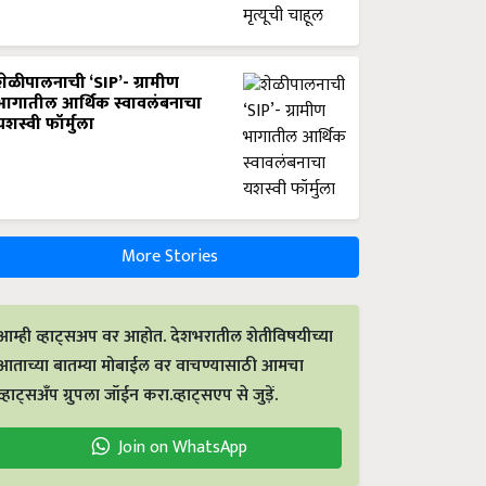
शेळीपालनाची ‘SIP’- ग्रामीण
भागातील आर्थिक स्वावलंबनाचा
यशस्वी फॉर्मुला
More Stories
आम्ही व्हाट्सअप वर आहोत. देशभरातील शेतीविषयीच्या
आताच्या बातम्या मोबाईल वर वाचण्यासाठी आमचा
व्हाट्सअँप ग्रुपला जॉईन करा.व्हाट्सएप से जुड़ें.
Join on WhatsApp