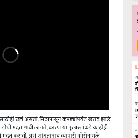
य
श
व
ब
I
उ
साठीही खर्च असतो. मिठापासून कपड्यांपर्यंत खराब झाले
ातडीची मदत द्यावी लागते, कारण या पूरग्रस्तांकडे काहीही
ब
मदत करावी, असं सांगतानाच व्यापारी कोरोनामुळे
भ