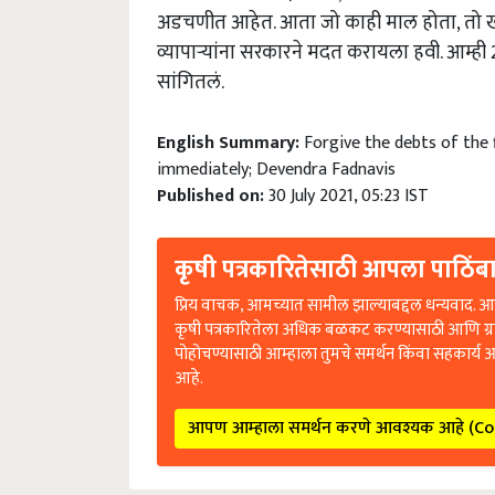
अडचणीत आहेत. आता जो काही माल होता, तो ख
व्यापाऱ्यांना सरकारने मदत करायला हवी. आम्ही 2
सांगितलं.
English Summary:
Forgive the debts of the 
immediately; Devendra Fadnavis
Published on:
30 July 2021, 05:23 IST
कृषी पत्रकारितेसाठी आपला पाठिंबा
प्रिय वाचक, आमच्यात सामील झाल्याबद्दल धन्यवाद. आप
कृषी पत्रकारितेला अधिक बळकट करण्यासाठी आणि ग्
पोहोचण्यासाठी आम्हाला तुमचे समर्थन किंवा सहकार्य 
आहे.
आपण आम्हाला समर्थन करणे आवश्यक आहे (C