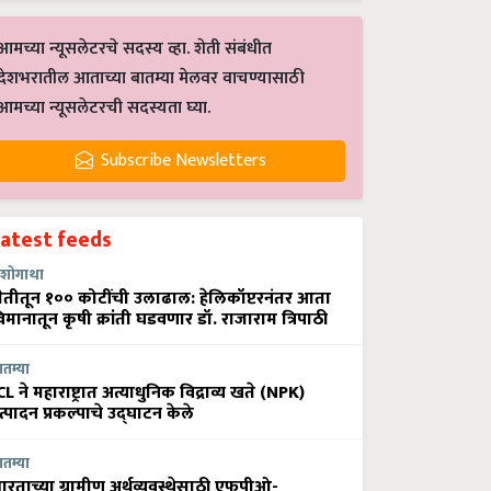
आमच्या न्यूसलेटरचे सदस्य व्हा. शेती संबंधीत
देशभरातील आताच्या बातम्या मेलवर वाचण्यासाठी
आमच्या न्यूसलेटरची सदस्यता घ्या.
Subscribe Newsletters
Latest feeds
शोगाथा
ेतीतून १०० कोटींची उलाढाल: हेलिकॉप्टरनंतर आता
िमानातून कृषी क्रांती घडवणार डॉ. राजाराम त्रिपाठी
ातम्या
CL ने महाराष्ट्रात अत्याधुनिक विद्राव्य खते (NPK)
त्पादन प्रकल्पाचे उद्घाटन केले
ातम्या
ारताच्या ग्रामीण अर्थव्यवस्थेसाठी एफपीओ-