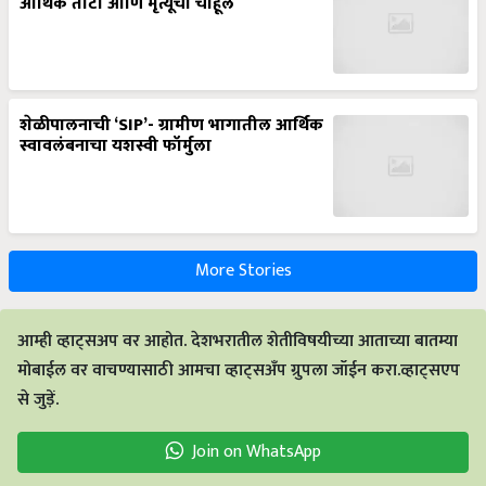
आर्थिक तोटा आणि मृत्यूची चाहूल
शेळीपालनाची ‘SIP’- ग्रामीण भागातील आर्थिक
स्वावलंबनाचा यशस्वी फॉर्मुला
More Stories
आम्ही व्हाट्सअप वर आहोत. देशभरातील शेतीविषयीच्या आताच्या बातम्या
मोबाईल वर वाचण्यासाठी आमचा व्हाट्सअँप ग्रुपला जॉईन करा.व्हाट्सएप
से जुड़ें.
Join on WhatsApp