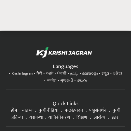
Languages
Krishi Jagran
हिंदी
বাঙালি
ਪੰਜਾਬੀ
தமிழ்
മലയാളം
ಕನ್ನಡ
ଓଡିଆ
অসমীয়া
ગુજરાતી
తెలుగు
Quick Links
होम
बातम्या
कृषीपीडिया
फलोत्पादन
पशुसंवर्धन
कृषी
प्रक्रिया
यशकथा
यांत्रिकीकरण
शिक्षण
आरोग्य
इतर