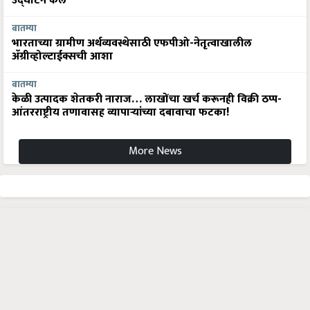
उद्घाटन केले
बातम्या
भारताच्या ग्रामीण अर्थव्यवस्थेसाठी एफपीओ-नेतृत्वाखालील
अ‍ॅग्रीव्होल्टाईक्सची आशा
बातम्या
केळी उत्पादक शेतकरी नाराज… लाखोंचा खर्च करूनही विक्री ठप्प-
आंतरराष्ट्रीय तणावासह व्यापाऱ्यांच्या दबावाचा फटका!
More News