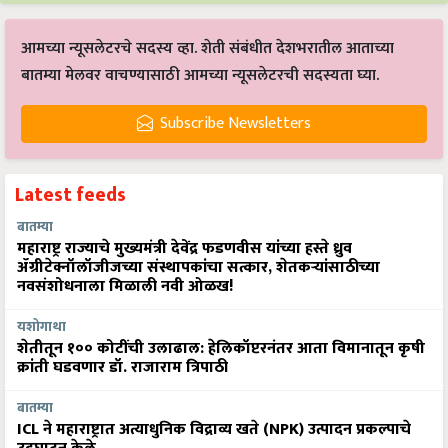
आमच्या न्यूसलेटरचे सदस्य व्हा. शेती संबंधीत देशभरातील आताच्या
बातम्या मेलवर वाचण्यासाठी आमच्या न्यूसलेटरची सदस्यता घ्या.
Subscribe Newsletters
Latest feeds
बातम्या
महाराष्ट्र राज्याचे मुख्यमंत्री देवेंद्र फडणवीस यांच्या हस्ते ध्रुव
ॲग्रीटेक्नॉलॉजीजच्या संस्थापकांचा सत्कार, शेतकऱ्यांसाठीच्या
नवसंशोधनाला मिळाली नवी ओळख!
यशोगाथा
शेतीतून १०० कोटींची उलाढाल: हेलिकॉप्टरनंतर आता विमानातून कृषी
क्रांती घडवणार डॉ. राजाराम त्रिपाठी
बातम्या
ICL ने महाराष्ट्रात अत्याधुनिक विद्राव्य खते (NPK) उत्पादन प्रकल्पाचे