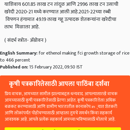
याशिवाय 601.85 लाख टन तांदूळ आणि 2996 लाख टन उसाची
खरेदी 2020-21 मध्ये करण्यात आली आहे.2021-22च्या रब्बी
विपणन हंगामात 49.19 लाख गहू उत्पादक शेतकऱ्यांना खरेदीचा
लाभ मिळाला आहे.
( संदर्भ स्त्रोत- ॲग्रोवन )
English Summary:
for ethenol making fci growth storage of rice
to 466 percent
Published on:
15 February 2022, 09:50 IST
कृषी पत्रकारितेसाठी आपला पाठिंबा दर्शवा
प्रिय वाचक, आमच्यात सामील झाल्याबद्दल धन्यवाद. आपल्यासारखे वाचक
आमच्यासाठी कृषी पत्रकारितेसाठी प्रेरणा आहेत. कृषी पत्रकारितेला अधिक
बळकट करण्यासाठी आणि ग्रामीण भारतातील कानाकोप in्यात शेतकरी
आणि लोकांपर्यंत पोहोचण्यासाठी आम्हाला तुमचे समर्थन किंवा सहकार्य
आवश्यक आहे. आपले प्रत्येक सहकार्य आमच्या भविष्यासाठी मोलाचे आहे.