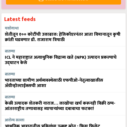
Latest feeds
यशोगाथा
शेतीतून १०० कोटींची उलाढाल: हेलिकॉप्टरनंतर आता विमानातून कृषी
क्रांती घडवणार डॉ. राजाराम त्रिपाठी
बातम्या
ICL ने महाराष्ट्रात अत्याधुनिक विद्राव्य खते (NPK) उत्पादन प्रकल्पाचे
उद्घाटन केले
बातम्या
भारताच्या ग्रामीण अर्थव्यवस्थेसाठी एफपीओ-नेतृत्वाखालील
अ‍ॅग्रीव्होल्टाईक्सची आशा
बातम्या
केळी उत्पादक शेतकरी नाराज… लाखोंचा खर्च करूनही विक्री ठप्प-
आंतरराष्ट्रीय तणावासह व्यापाऱ्यांच्या दबावाचा फटका!
आरोग्य सल्ला
आधुनिक आहारातील प्रथिनांचा उत्कृष्ट स्रोत : फिश फिलेट