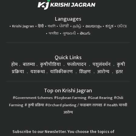
Languages
Krishi Jagran
हिंदी
বাঙালি
ਪੰਜਾਬੀ
தமிழ்
മലയാളം
ಕನ್ನಡ
ଓଡିଆ
অসমীয়া
ગુજરાતી
తెలుగు
Quick Links
होम
बातम्या
कृषीपीडिया
फलोत्पादन
पशुसंवर्धन
कृषी
प्रक्रिया
यशकथा
यांत्रिकीकरण
शिक्षण
आरोग्य
इतर
Top on Krishi Jagran
Government Schemes
Soybean Farming
Goat Rearing
Chili
Farming
कृषी प्रक्रिया
Orchard planting / फळबाग लागवड
Health मानवी
आरोग्य
Subscribe to our Newsletter. You choose the topics of