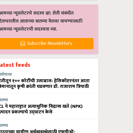
आमच्या न्यूसलेटरचे सदस्य व्हा. शेती संबंधीत
देशभरातील आताच्या बातम्या मेलवर वाचण्यासाठी
आमच्या न्यूसलेटरची सदस्यता घ्या.
Subscribe Newsletters
Latest feeds
शोगाथा
ेतीतून १०० कोटींची उलाढाल: हेलिकॉप्टरनंतर आता
िमानातून कृषी क्रांती घडवणार डॉ. राजाराम त्रिपाठी
ातम्या
CL ने महाराष्ट्रात अत्याधुनिक विद्राव्य खते (NPK)
त्पादन प्रकल्पाचे उद्घाटन केले
ातम्या
ारताच्या ग्रामीण अर्थव्यवस्थेसाठी एफपीओ-