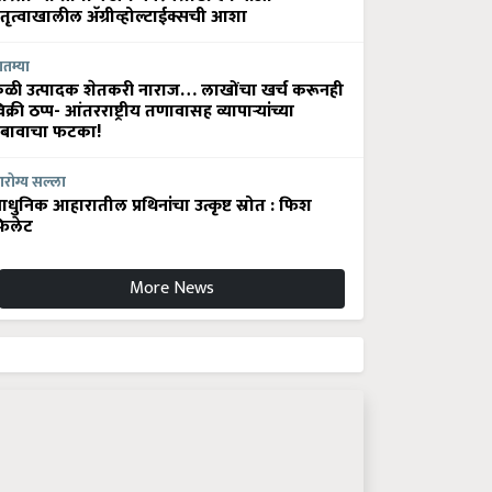
ेतृत्वाखालील अ‍ॅग्रीव्होल्टाईक्सची आशा
ातम्या
ेळी उत्पादक शेतकरी नाराज… लाखोंचा खर्च करूनही
िक्री ठप्प- आंतरराष्ट्रीय तणावासह व्यापाऱ्यांच्या
बावाचा फटका!
रोग्य सल्ला
धुनिक आहारातील प्रथिनांचा उत्कृष्ट स्रोत : फिश
िलेट
More News