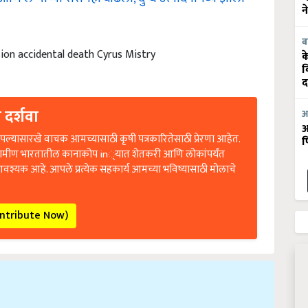
न
ब
sion accidental death Cyrus Mistry
क
व
द
 दर्शवा
आ
आ
ल्यासारखे वाचक आमच्यासाठी कृषी पत्रकारितेसाठी प्रेरणा आहेत.
फ
रामीण भारतातील कानाकोप in्यात शेतकरी आणि लोकांपर्यंत
आवश्यक आहे. आपले प्रत्येक सहकार्य आमच्या भविष्यासाठी मोलाचे
ontribute Now)