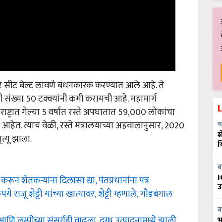
 सीट बेल्ट लावणे बंधनकारक करण्यात आले आहे. ते
ची संख्या 50 टक्क्यांनी कमी करायची आहे. महामार्ग
ष्ट्रात गेल्या 5 वर्षांत रस्ते अपघातात 59,000 लोकांचा
हेत. त्याच वेळी, रस्ते मंत्रालयाच्या अहवालानुसार, 2020
य
त्यू झाला.
श
व
ब
रून शेतकऱ्यांना दिलासा द्या, पंतप्रधानांना पत्र
I
उ
े राजू शेट्टी यांच्या खात्यावर, शेट्टी म्हणाले, गौडबंगाल
ब
 आणि लम्पीच्या संसर्गही वाढला, दुग्ध उत्पादनामध्ये झाली
भ