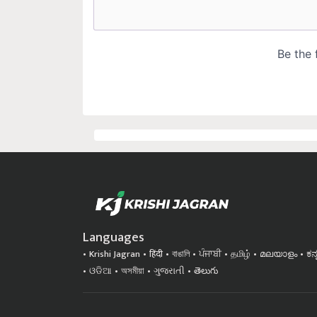
Languages
Krishi Jagran
हिंदी
বাঙালি
ਪੰਜਾਬੀ
தமிழ்
മലയാളം
ಕನ
ଓଡିଆ
অসমীয়া
ગુજરાતી
తెలుగు