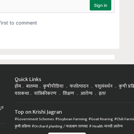
Quick Links
होम
बातम्या
कृषीपीडिया
फलोत्पादन
पशुसंवर्धन
कृषी प्रक
यशकथा
यांत्रिकीकरण
शिक्षण
आरोग्य
इतर
್ನಡ
Top on Krishi Jagran
Government Schemes
Soybean Farming
Goat Rearing
Chili Farm
कृषी प्रक्रिया
Orchard planting / फळबाग लागवड
Health मानवी आरोग्य