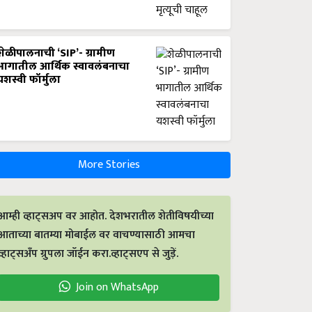
शेळीपालनाची ‘SIP’- ग्रामीण
भागातील आर्थिक स्वावलंबनाचा
यशस्वी फॉर्मुला
More Stories
आम्ही व्हाट्सअप वर आहोत. देशभरातील शेतीविषयीच्या
आताच्या बातम्या मोबाईल वर वाचण्यासाठी आमचा
व्हाट्सअँप ग्रुपला जॉईन करा.व्हाट्सएप से जुड़ें.
Join on WhatsApp