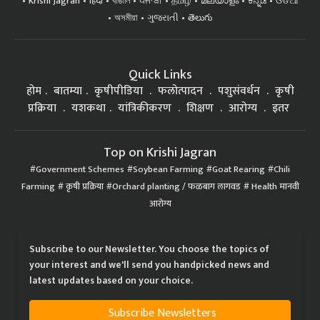
Krishi Jagran
हिंदी
বাঙালি
ਪੰਜਾਬੀ
தமிழ்
മലയാളം
ಕನ್ನಡ
ଓଡିଆ
অসমীয়া
ગુજરાતી
తెలుగు
Quick Links
होम
बातम्या
कृषीपीडिया
फलोत्पादन
पशुसंवर्धन
कृषी
प्रक्रिया
यशकथा
यांत्रिकीकरण
शिक्षण
आरोग्य
इतर
Top on Krishi Jagran
Government Schemes
Soybean Farming
Goat Rearing
Chili
Farming
कृषी प्रक्रिया
Orchard planting / फळबाग लागवड
Health मानवी
आरोग्य
Subscribe to our Newsletter. You choose the topics of
your interest and we'll send you handpicked news and
latest updates based on your choice.
Subscribe Newsletters