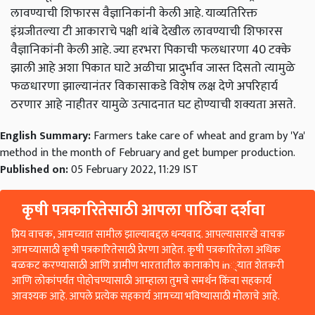
लावण्याची शिफारस वैज्ञानिकांनी केली आहे. याव्यतिरिक्त
इंग्रजीतल्या टी आकाराचे पक्षी थांबे देखील लावण्याची शिफारस
वैज्ञानिकांनी केली आहे. ज्या हरभरा पिकाची फलधारणा 40 टक्के
झाली आहे अशा पिकात घाटे अळीचा प्रादुर्भाव जास्त दिसतो त्यामुळे
फळधारणा झाल्यानंतर विकासाकडे विशेष लक्ष देणे अपरिहार्य
ठरणार आहे नाहीतर यामुळे उत्पादनात घट होण्याची शक्यता असते.
English Summary:
Farmers take care of wheat and gram by 'Ya'
method in the month of February and get bumper production.
Published on:
05 February 2022, 11:29 IST
कृषी पत्रकारितेसाठी आपला पाठिंबा दर्शवा
प्रिय वाचक, आमच्यात सामील झाल्याबद्दल धन्यवाद. आपल्यासारखे वाचक
आमच्यासाठी कृषी पत्रकारितेसाठी प्रेरणा आहेत. कृषी पत्रकारितेला अधिक
बळकट करण्यासाठी आणि ग्रामीण भारतातील कानाकोप in्यात शेतकरी
आणि लोकांपर्यंत पोहोचण्यासाठी आम्हाला तुमचे समर्थन किंवा सहकार्य
आवश्यक आहे. आपले प्रत्येक सहकार्य आमच्या भविष्यासाठी मोलाचे आहे.