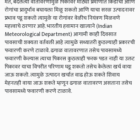
मते, बदलत्या वातावरणामुळे पिकांवर मोठ्या प्रमाणात किडींचा आणि
रोगांचा प्रादुर्भाव बघायला मिळू शकतो आणि याचा सरळ उत्पादनावर
प्रभाव पडू शकतो त्यामुळे या रोगांवर वेळीच नियंत्रण मिळवणे
महत्त्वाचे ठरणार आहे. भारतीय हवामान खात्याने (Indian
Meteorological Department) आगामी काही दिवसात
पावसाची शक्यता वर्तवली आहे त्यामुळे सध्यातरी कुठल्याही प्रकारची
फवारणी करणे टाळावे. ढगाळ वातावरणात तसेच पावसामध्ये
फवारणी केल्यास त्याचा पिकास कुठलाही फरक पडत नाही या उलट
पिकावर याचा विपरीत परिणाम घडू शकतो तसेच केलेला खर्च वाया
जाऊ शकतो. त्यामुळे उत्पादन खर्चात वाढ होऊ शकते शिवाय
मेहनतही वाया जाऊ शकते म्हणून ढगाळ वातावरण असताना तसेच
पावसामध्ये फवारणी करणे टाळावे.