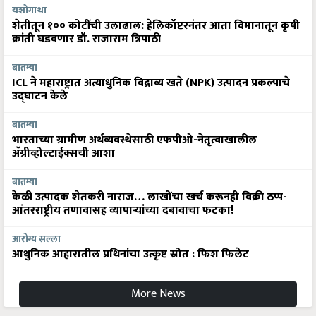
यशोगाथा
शेतीतून १०० कोटींची उलाढाल: हेलिकॉप्टरनंतर आता विमानातून कृषी
क्रांती घडवणार डॉ. राजाराम त्रिपाठी
बातम्या
ICL ने महाराष्ट्रात अत्याधुनिक विद्राव्य खते (NPK) उत्पादन प्रकल्पाचे
उद्घाटन केले
बातम्या
भारताच्या ग्रामीण अर्थव्यवस्थेसाठी एफपीओ-नेतृत्वाखालील
अ‍ॅग्रीव्होल्टाईक्सची आशा
बातम्या
केळी उत्पादक शेतकरी नाराज… लाखोंचा खर्च करूनही विक्री ठप्प-
आंतरराष्ट्रीय तणावासह व्यापाऱ्यांच्या दबावाचा फटका!
आरोग्य सल्ला
आधुनिक आहारातील प्रथिनांचा उत्कृष्ट स्रोत : फिश फिलेट
More News