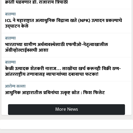
क्रांती घडवणार डॉ. राजाराम त्रिपाठी
बातम्या
ICL ने महाराष्ट्रात अत्याधुनिक विद्राव्य खते (NPK) उत्पादन प्रकल्पाचे
उद्घाटन केले
बातम्या
भारताच्या ग्रामीण अर्थव्यवस्थेसाठी एफपीओ-नेतृत्वाखालील
अ‍ॅग्रीव्होल्टाईक्सची आशा
बातम्या
केळी उत्पादक शेतकरी नाराज… लाखोंचा खर्च करूनही विक्री ठप्प-
आंतरराष्ट्रीय तणावासह व्यापाऱ्यांच्या दबावाचा फटका!
आरोग्य सल्ला
आधुनिक आहारातील प्रथिनांचा उत्कृष्ट स्रोत : फिश फिलेट
More News