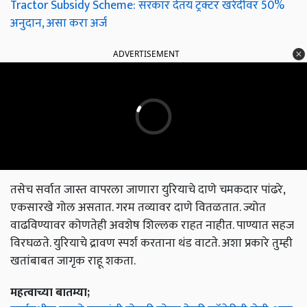
Tractor Subsidy Scheme: सरकार देतंय ट्रॅक्टर खरेदीवर 50%
अनुदान, असा करा अर्ज
ADVERTISEMENT
तसेच सर्वात जास्त वापरला जाणारा युरियाचे दाणे चमकदार पांढरे,
एकसारखे गोल असतात. गरम तव्यावर दाणे वितळतात. ज्योत
वाढविण्यावर कोणतेही अवशेष शिल्लक राहत नाहीत. पाण्यात सहज
विरघळते. युरियाचे द्रावण स्पर्श करताना थंड वाटते. अशा प्रकारे तुम्ही
खतांबाबत जागृक राहू शकता.
महत्वाच्या बातम्या;