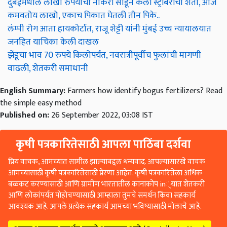
दुबईमधील लाखो रुपयांची नोकरी सोडून केली स्ट्रॉबेरीची शेती, आज
कमवतोय लाखो, एकाच पिकात घेतली तीन पिके..
लंम्पी रोग आता हायकोर्टात, राजू शेट्टी यांनी मुंबई उच्च न्यायालयात
जनहित याचिका केली दाखल
झेंडूचा भाव 70 रुपये किलोपर्यंत, नवरात्रीपूर्वीच फुलांची मागणी
वाढली, शेतकरी समाधानी
English Summary:
Farmers how identify bogus fertilizers? Read
the simple easy method
Published on:
26 September 2022, 03:08 IST
कृषी पत्रकारितेसाठी आपला पाठिंबा दर्शवा
प्रिय वाचक, आमच्यात सामील झाल्याबद्दल धन्यवाद. आपल्यासारखे वाचक
आमच्यासाठी कृषी पत्रकारितेसाठी प्रेरणा आहेत. कृषी पत्रकारितेला अधिक
बळकट करण्यासाठी आणि ग्रामीण भारतातील कानाकोप in्यात शेतकरी
आणि लोकांपर्यंत पोहोचण्यासाठी आम्हाला तुमचे समर्थन किंवा सहकार्य
आवश्यक आहे. आपले प्रत्येक सहकार्य आमच्या भविष्यासाठी मोलाचे आहे.