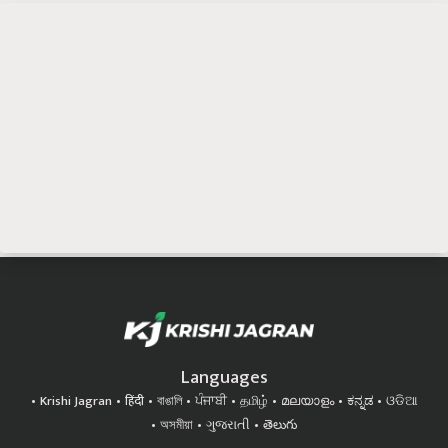
Languages
Krishi Jagran
हिंदी
বাঙালি
ਪੰਜਾਬੀ
தமிழ்
മലയാളം
ಕನ್ನಡ
ଓଡିଆ
অসমীয়া
ગુજરાતી
తెలుగు