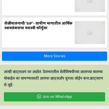
शेळीपालनाची ‘SIP’- ग्रामीण भागातील आर्थिक
स्वावलंबनाचा यशस्वी फॉर्मुला
More Stories
आम्ही व्हाट्सअप वर आहोत. देशभरातील शेतीविषयीच्या आताच्या बातम्या
मोबाईल वर वाचण्यासाठी आमचा व्हाट्सअँप ग्रुपला जॉईन करा.व्हाट्सएप
से जुड़ें.
Join on WhatsApp