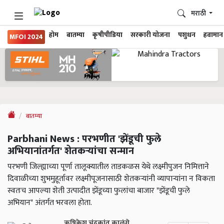
मराठी
होम
बातम्या
कृषीपीडिया
सरकारी योजना
पशुधन
हवामान
MFOI 2024
बातम्या
Parbhani News : परभणीत 'झेंडूची फुले
अभियानांतर्गत' शेतकऱ्यांचा सन्मान
परभणी जिल्ह्याच्या पूर्णा‌ तालूक्यातील ताडकळस येथे लक्ष्मीपुजन निमित्ताने
दिवाळीच्या शुभमुहूर्तावर लक्ष्मीपूजनासाठी शेतकऱ्यांनी व्यापाऱ्यांना न‌ विकता
स्वतःच आपल्या शेती उत्पादीत झेंडूच्या फुलांचा बाजार "झेंडूची फुले
अभियान" अंतर्गत भरवला होता.
ऋषिकेश चंद्रकांत काळंगे