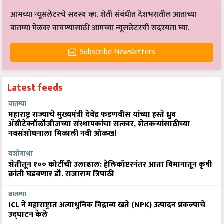
आमच्या न्यूसलेटरचे सदस्य व्हा. शेती संबंधीत देशभरातील आताच्या
बातम्या मेलवर वाचण्यासाठी आमच्या न्यूसलेटरची सदस्यता घ्या.
Subscribe Newsletters
Latest feeds
बातम्या
महाराष्ट्र राज्याचे मुख्यमंत्री देवेंद्र फडणवीस यांच्या हस्ते ध्रुव
ॲग्रीटेक्नॉलॉजीजच्या संस्थापकांचा सत्कार, शेतकऱ्यांसाठीच्या
नवसंशोधनाला मिळाली नवी ओळख!
यशोगाथा
शेतीतून १०० कोटींची उलाढाल: हेलिकॉप्टरनंतर आता विमानातून कृषी
क्रांती घडवणार डॉ. राजाराम त्रिपाठी
बातम्या
ICL ने महाराष्ट्रात अत्याधुनिक विद्राव्य खते (NPK) उत्पादन प्रकल्पाचे
उद्घाटन केले