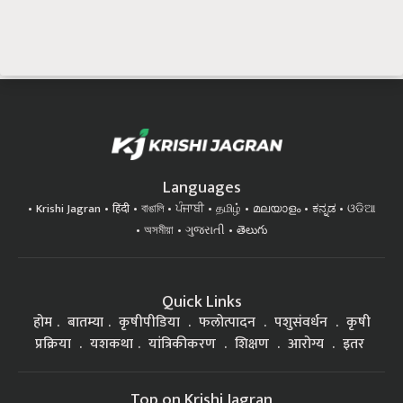
Languages
Krishi Jagran
हिंदी
বাঙালি
ਪੰਜਾਬੀ
தமிழ்
മലയാളം
ಕನ್ನಡ
ଓଡିଆ
অসমীয়া
ગુજરાતી
తెలుగు
Quick Links
होम
बातम्या
कृषीपीडिया
फलोत्पादन
पशुसंवर्धन
कृषी
प्रक्रिया
यशकथा
यांत्रिकीकरण
शिक्षण
आरोग्य
इतर
Top on Krishi Jagran