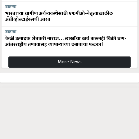
बातम्या
भारताच्या ग्रामीण अर्थव्यवस्थेसाठी एफपीओ-नेतृत्वाखालील
अ‍ॅग्रीव्होल्टाईक्सची आशा
बातम्या
केळी उत्पादक शेतकरी नाराज… लाखोंचा खर्च करूनही विक्री ठप्प-
आंतरराष्ट्रीय तणावासह व्यापाऱ्यांच्या दबावाचा फटका!
More News