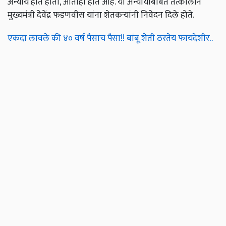
अन्याय होत होता, आताही होत आहे. या अन्यायाबाबत तत्कालीन
मुख्यमंत्री देवेंद्र फडणवीस यांना शेतकऱ्यांनी निवेदन दिले होते.
एकदा लावले की ४० वर्ष पैसाच पैसा!! बांबू शेती ठरतेय फायदेशीर..