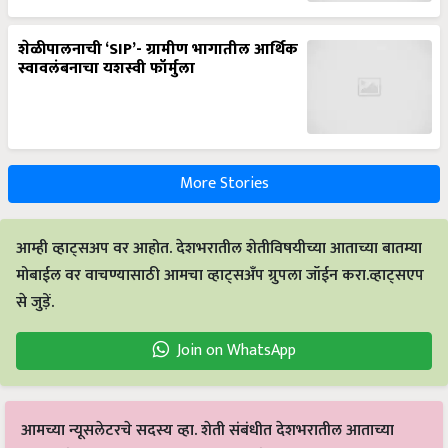
शेळीपालनाची ‘SIP’- ग्रामीण भागातील आर्थिक
स्वावलंबनाचा यशस्वी फॉर्मुला
More Stories
आम्ही व्हाट्सअप वर आहोत. देशभरातील शेतीविषयीच्या आताच्या बातम्या
मोबाईल वर वाचण्यासाठी आमचा व्हाट्सअँप ग्रुपला जॉईन करा.व्हाट्सएप
से जुड़ें.
Join on WhatsApp
आमच्या न्यूसलेटरचे सदस्य व्हा. शेती संबंधीत देशभरातील आताच्या