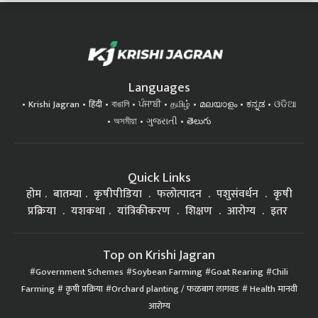
Languages
Krishi Jagran
हिंदी
বাঙালি
ਪੰਜਾਬੀ
தமிழ்
മലയാളം
ಕನ್ನಡ
ଓଡିଆ
অসমীয়া
ગુજરાતી
తెలుగు
Quick Links
होम
बातम्या
कृषीपीडिया
फलोत्पादन
पशुसंवर्धन
कृषी
प्रक्रिया
यशकथा
यांत्रिकीकरण
शिक्षण
आरोग्य
इतर
Top on Krishi Jagran
Government Schemes
Soybean Farming
Goat Rearing
Chili
Farming
कृषी प्रक्रिया
Orchard planting / फळबाग लागवड
Health मानवी
आरोग्य