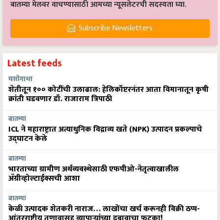
बातम्या मेलवर वाचण्यासाठी आमच्या न्यूसलेटरची सदस्यता घ्या.
Subscribe Newsletters
Latest feeds
यशोगाथा
शेतीतून १०० कोटींची उलाढाल: हेलिकॉप्टरनंतर आता विमानातून कृषी
क्रांती घडवणार डॉ. राजाराम त्रिपाठी
बातम्या
ICL ने महाराष्ट्रात अत्याधुनिक विद्राव्य खते (NPK) उत्पादन प्रकल्पाचे
उद्घाटन केले
बातम्या
भारताच्या ग्रामीण अर्थव्यवस्थेसाठी एफपीओ-नेतृत्वाखालील
अ‍ॅग्रीव्होल्टाईक्सची आशा
बातम्या
केळी उत्पादक शेतकरी नाराज… लाखोंचा खर्च करूनही विक्री ठप्प-
आंतरराष्ट्रीय तणावासह व्यापाऱ्यांच्या दबावाचा फटका!