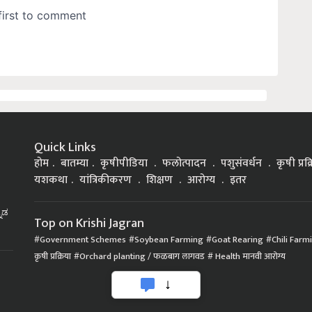
Quick Links
होम
बातम्या
कृषीपीडिया
फलोत्पादन
पशुसंवर्धन
कृषी प्रक
यशकथा
यांत्रिकीकरण
शिक्षण
आरोग्य
इतर
್ನಡ
Top on Krishi Jagran
Government Schemes
Soybean Farming
Goat Rearing
Chili Farm
कृषी प्रक्रिया
Orchard planting / फळबाग लागवड
Health मानवी आरोग्य