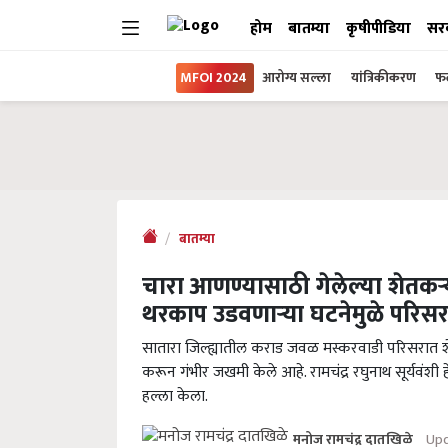
होम
बातम्या
कृषीपीडिया
सर
MFOI 2024
आरोग्य सल्ला
यांत्रिकीकरण
फल
बातम्या
चारा आणण्यासाठी गेलेल्या शेतकऱ
थरकाप उडवणाऱ्या घटनेमुळे परिसर
सातारा जिल्ह्यातील कराड जवळ मस्करवाडी परिसरात शे
करून गंभीर जखमी केले आहे. रामचंद्र रघुनाथ सूर्यवंश
हल्ला केला.
Upd
मनोज रामचंद्र दातखिळे