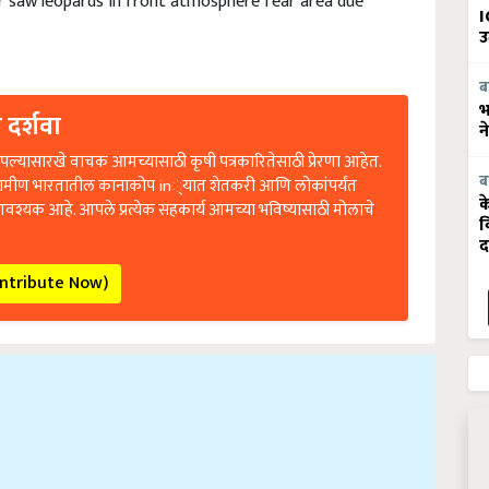
I
उ
ब
 दर्शवा
भ
न
ल्यासारखे वाचक आमच्यासाठी कृषी पत्रकारितेसाठी प्रेरणा आहेत.
रामीण भारतातील कानाकोप in्यात शेतकरी आणि लोकांपर्यंत
ब
आवश्यक आहे. आपले प्रत्येक सहकार्य आमच्या भविष्यासाठी मोलाचे
क
व
द
ontribute Now)