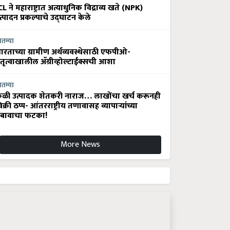
CL ने महाराष्ट्रात अत्याधुनिक विद्राव्य खते (NPK)
त्पादन प्रकल्पाचे उद्घाटन केले
ातम्या
ारताच्या ग्रामीण अर्थव्यवस्थेसाठी एफपीओ-
ेतृत्वाखालील अ‍ॅग्रीव्होल्टाईक्सची आशा
ातम्या
ेळी उत्पादक शेतकरी नाराज… लाखोंचा खर्च करूनही
िक्री ठप्प- आंतरराष्ट्रीय तणावासह व्यापाऱ्यांच्या
बावाचा फटका!
More News