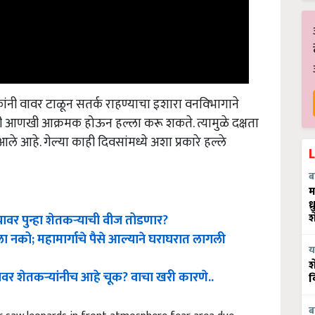
ांनी वावर टाळून सतर्क राहण्याचा इशारा वनविभागाने
दी आणखी आक्रमक होऊन हल्ला करू शकते. त्यामुळे दक्षता
े आहे. गेल्या काही दिवसांमध्ये अशा प्रकारे हल्ले
ब
म
ध
्यावर पुन्हा शेतकऱ्याची वीज तोडणार?
श
दला नको; महामार्गाचे पैसे आल्याने घराघरात लागली
य
श
वर शेतकऱ्यांनीच आहे चूक? वाचा खरी कारणे..
व
 saw leopards in front atmosphere fear area due
ब