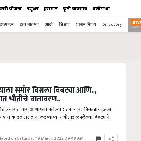
कारी योजना
पशुधन
हवामान
कृषी व्यवसाय
यशोगाथा
ोत्पादन
इतर बातम्या
ऑटो
शिक्षण
शासन निर्णय
Directory
्याला समोर दिसला बिबट्या आणि..,
ात भीतीचे वातावरण..
तशिवारात चारा आणायला गेलेल्या शेतकऱ्यावर बिबट्याने हल्ला
ी हे चारा काढत असताना कडब्याच्या गंजीआड लपलेल्या बिबट्याने
ated on Saturday, 19 March 2022 09:49 AM