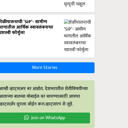
शेळीपालनाची ‘SIP’- ग्रामीण
भागातील आर्थिक स्वावलंबनाचा
यशस्वी फॉर्मुला
More Stories
आम्ही व्हाट्सअप वर आहोत. देशभरातील शेतीविषयीच्या
आताच्या बातम्या मोबाईल वर वाचण्यासाठी आमचा
व्हाट्सअँप ग्रुपला जॉईन करा.व्हाट्सएप से जुड़ें.
Join on WhatsApp