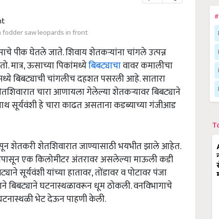
#
 fodder saw leopards in front
साचे पीक घेतले जाते. शिवाय शेतकऱ्यांना चांगले उत्पन्न
तो. मात्र, ऊसाच्या पिकांमध्ये
बिबट्याचा
वावर कमालीचा
मध्ये बिबट्याची चांगलीच दहशत पसरली आहे. सातारा
तशिवारात चारा आणायला गेलेल्या शेतकऱ्यावर बिबट्याने
ुनाथ सूर्यवंशी हे चारा काढत असताना कडब्याच्या गंजीआड
T
सून शेतकरी शेतशिवारात जाण्यासाठी भयभीत झाले आहेत.
ावापासून एक किलोमीटर अंतरावर असलेल्या माऊली कडी
याने सूर्यवंशी यांच्या हातावर, तोंडावर व पोटावर पंजा
याने बिबट्याने घटनास्थळावरून धूम ठोकली. वनविभागाचे
 घटनास्थळी भेट देऊन पाहणी केली.