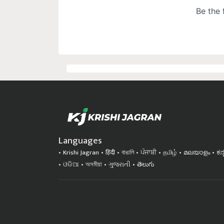
Languages
Krishi Jagran
हिंदी
বাঙালি
ਪੰਜਾਬੀ
தமிழ்
മലയാളം
ಕನ
ଓଡିଆ
অসমীয়া
ગુજરાતી
తెలుగు