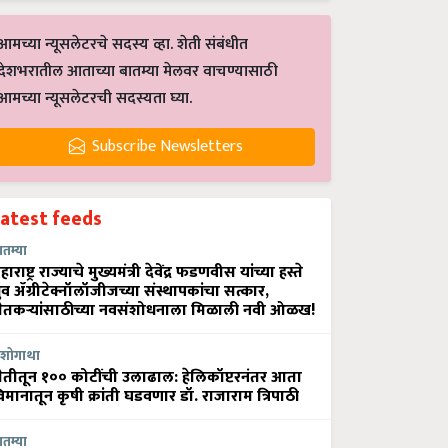
आमच्या न्यूसलेटरचे सदस्य व्हा. शेती संबंधीत
देशभरातील आताच्या बातम्या मेलवर वाचण्यासाठी
आमच्या न्यूसलेटरची सदस्यता घ्या.
Subscribe Newsletters
Latest feeds
ातम्या
हाराष्ट्र राज्याचे मुख्यमंत्री देवेंद्र फडणवीस यांच्या हस्ते
्रुव ॲग्रीटेक्नॉलॉजीजच्या संस्थापकांचा सत्कार,
ेतकऱ्यांसाठीच्या नवसंशोधनाला मिळाली नवी ओळख!
शोगाथा
ेतीतून १०० कोटींची उलाढाल: हेलिकॉप्टरनंतर आता
िमानातून कृषी क्रांती घडवणार डॉ. राजाराम त्रिपाठी
ातम्या