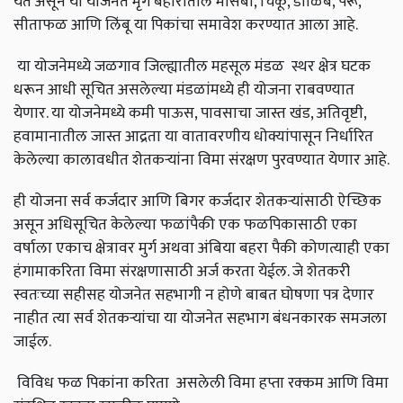
येत असून या योजनेत मृग बहारातील मोसंबी, चिकू, डाळिंब, पेरू,
सीताफळ आणि लिंबू या पिकांचा समावेश करण्यात आला आहे.
या योजनेमध्ये जळगाव जिल्ह्यातील महसूल मंडळ स्थर क्षेत्र घटक
धरून आधी सूचित असलेल्या मंडळांमध्ये ही योजना राबवण्यात
येणार. या योजनेमध्ये कमी पाऊस, पावसाचा जास्त खंड, अतिवृष्टी,
हवामानातील जास्त आद्रता या वातावरणीय धोक्यांपासून निर्धारित
केलेल्या कालावधीत शेतकऱ्यांना विमा संरक्षण पुरवण्यात येणार आहे.
ही योजना सर्व कर्जदार आणि बिगर कर्जदार शेतकऱ्यांसाठी ऐच्छिक
असून अधिसूचित केलेल्या फळांपैकी एक फळपिकासाठी एका
वर्षाला एकाच क्षेत्रावर मुर्ग अथवा अंबिया बहरा पैकी कोणत्याही एका
हंगामाकरिता विमा संरक्षणासाठी अर्ज करता येईल. जे शेतकरी
स्वतःच्या सहीसह योजनेत सहभागी न होणे बाबत घोषणा पत्र देणार
नाहीत त्या सर्व शेतकऱ्यांचा या योजनेत सहभाग बंधनकारक समजला
जाईल.
विविध फळ पिकांना करिता असलेली विमा हप्ता रक्कम आणि विमा