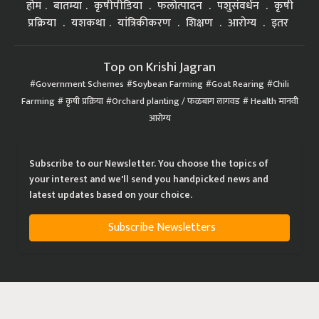
होम
बातम्या
कृषीपीडिया
फलोत्पादन
पशुसंवर्धन
कृषी
प्रक्रिया
यशकथा
यांत्रिकीकरण
शिक्षण
आरोग्य
इतर
Top on Krishi Jagran
Government Schemes
Soybean Farming
Goat Rearing
Chili
Farming
कृषी प्रक्रिया
Orchard planting / फळबाग लागवड
Health मानवी
आरोग्य
Subscribe to our Newsletter. You choose the topics of
your interest and we'll send you handpicked news and
latest updates based on your choice.
Subscribe Newsletters