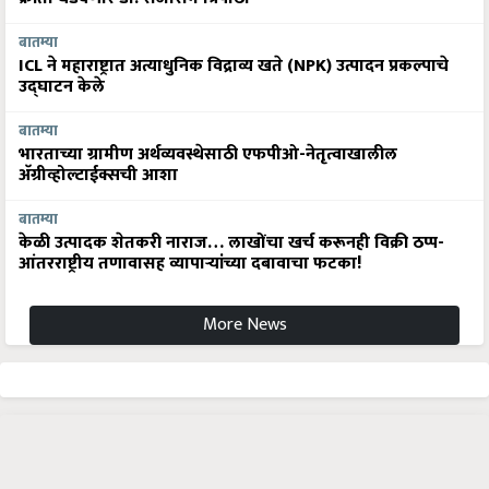
बातम्या
ICL ने महाराष्ट्रात अत्याधुनिक विद्राव्य खते (NPK) उत्पादन प्रकल्पाचे
उद्घाटन केले
बातम्या
भारताच्या ग्रामीण अर्थव्यवस्थेसाठी एफपीओ-नेतृत्वाखालील
अ‍ॅग्रीव्होल्टाईक्सची आशा
बातम्या
केळी उत्पादक शेतकरी नाराज… लाखोंचा खर्च करूनही विक्री ठप्प-
आंतरराष्ट्रीय तणावासह व्यापाऱ्यांच्या दबावाचा फटका!
More News