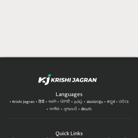
Languages
Krishi Jagran
हिंदी
বাঙালি
ਪੰਜਾਬੀ
தமிழ்
മലയാളം
ಕನ್ನಡ
ଓଡିଆ
অসমীয়া
ગુજરાતી
తెలుగు
Quick Links