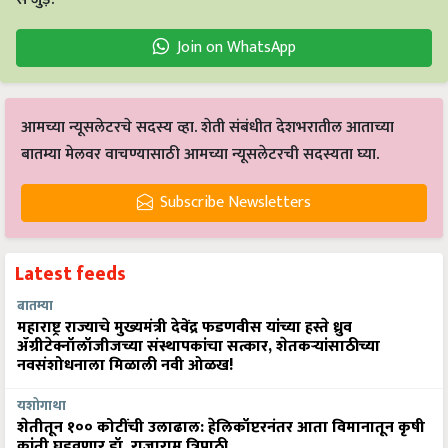
Join on WhatsApp
आमच्या न्यूसलेटरचे सदस्य व्हा. शेती संबंधीत देशभरातील आताच्या
बातम्या मेलवर वाचण्यासाठी आमच्या न्यूसलेटरची सदस्यता घ्या.
Subscribe Newsletters
Latest feeds
बातम्या
महाराष्ट्र राज्याचे मुख्यमंत्री देवेंद्र फडणवीस यांच्या हस्ते ध्रुव
ॲग्रीटेक्नॉलॉजीजच्या संस्थापकांचा सत्कार, शेतकऱ्यांसाठीच्या
नवसंशोधनाला मिळाली नवी ओळख!
यशोगाथा
शेतीतून १०० कोटींची उलाढाल: हेलिकॉप्टरनंतर आता विमानातून कृषी
क्रांती घडवणार डॉ. राजाराम त्रिपाठी