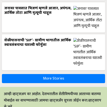
जनावर पावसात भिजणं म्हणजे आजार, अपंगत्व,
आर्थिक तोटा आणि मृत्यूची चाहूल
शेळीपालनाची ‘SIP’- ग्रामीण भागातील आर्थिक
स्वावलंबनाचा यशस्वी फॉर्मुला
More Stories
आम्ही व्हाट्सअप वर आहोत. देशभरातील शेतीविषयीच्या आताच्या बातम्या
मोबाईल वर वाचण्यासाठी आमचा व्हाट्सअँप ग्रुपला जॉईन करा.व्हाट्सएप
से जुड़ें.