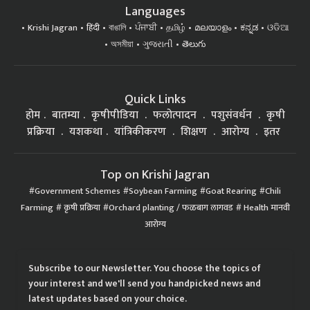
Languages
Krishi Jagran
हिंदी
বাঙালি
ਪੰਜਾਬੀ
தமிழ்
മലയാളം
ಕನ್ನಡ
ଓଡିଆ
অসমীয়া
ગુજરાતી
తెలుగు
Quick Links
होम
बातम्या
कृषीपीडिया
फलोत्पादन
पशुसंवर्धन
कृषी
प्रक्रिया
यशकथा
यांत्रिकीकरण
शिक्षण
आरोग्य
इतर
Top on Krishi Jagran
Government Schemes
Soybean Farming
Goat Rearing
Chili
Farming
कृषी प्रक्रिया
Orchard planting / फळबाग लागवड
Health मानवी
आरोग्य
Subscribe to our Newsletter. You choose the topics of
your interest and we'll send you handpicked news and
latest updates based on your choice.