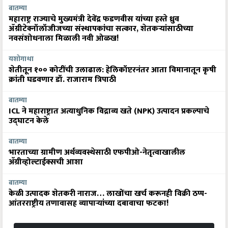
बातम्या
महाराष्ट्र राज्याचे मुख्यमंत्री देवेंद्र फडणवीस यांच्या हस्ते ध्रुव
ॲग्रीटेक्नॉलॉजीजच्या संस्थापकांचा सत्कार, शेतकऱ्यांसाठीच्या
नवसंशोधनाला मिळाली नवी ओळख!
यशोगाथा
शेतीतून १०० कोटींची उलाढाल: हेलिकॉप्टरनंतर आता विमानातून कृषी
क्रांती घडवणार डॉ. राजाराम त्रिपाठी
बातम्या
ICL ने महाराष्ट्रात अत्याधुनिक विद्राव्य खते (NPK) उत्पादन प्रकल्पाचे
उद्घाटन केले
बातम्या
भारताच्या ग्रामीण अर्थव्यवस्थेसाठी एफपीओ-नेतृत्वाखालील
अ‍ॅग्रीव्होल्टाईक्सची आशा
बातम्या
केळी उत्पादक शेतकरी नाराज… लाखोंचा खर्च करूनही विक्री ठप्प-
आंतरराष्ट्रीय तणावासह व्यापाऱ्यांच्या दबावाचा फटका!