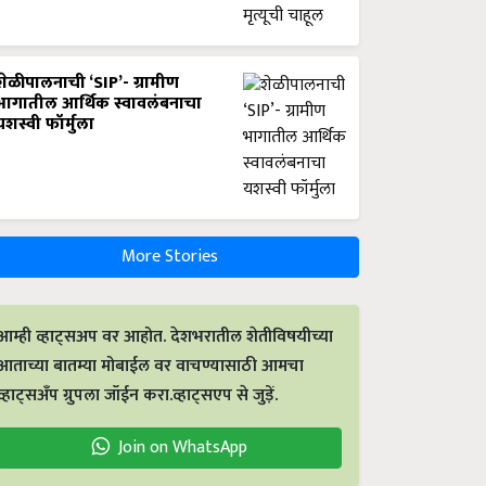
शेळीपालनाची ‘SIP’- ग्रामीण
भागातील आर्थिक स्वावलंबनाचा
यशस्वी फॉर्मुला
More Stories
आम्ही व्हाट्सअप वर आहोत. देशभरातील शेतीविषयीच्या
आताच्या बातम्या मोबाईल वर वाचण्यासाठी आमचा
व्हाट्सअँप ग्रुपला जॉईन करा.व्हाट्सएप से जुड़ें.
Join on WhatsApp