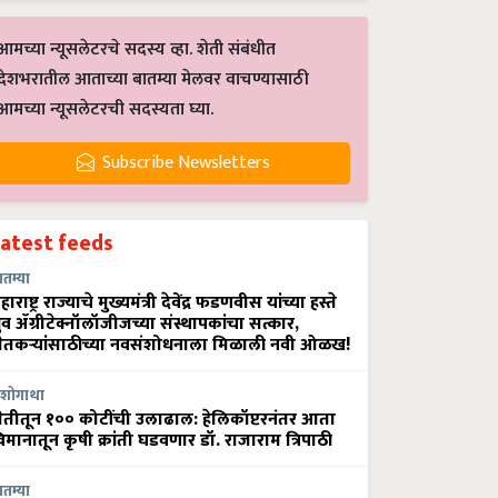
आमच्या न्यूसलेटरचे सदस्य व्हा. शेती संबंधीत
देशभरातील आताच्या बातम्या मेलवर वाचण्यासाठी
आमच्या न्यूसलेटरची सदस्यता घ्या.
Subscribe Newsletters
Latest feeds
ातम्या
हाराष्ट्र राज्याचे मुख्यमंत्री देवेंद्र फडणवीस यांच्या हस्ते
्रुव ॲग्रीटेक्नॉलॉजीजच्या संस्थापकांचा सत्कार,
ेतकऱ्यांसाठीच्या नवसंशोधनाला मिळाली नवी ओळख!
शोगाथा
ेतीतून १०० कोटींची उलाढाल: हेलिकॉप्टरनंतर आता
िमानातून कृषी क्रांती घडवणार डॉ. राजाराम त्रिपाठी
ातम्या