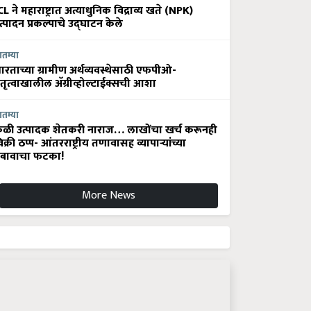
CL ने महाराष्ट्रात अत्याधुनिक विद्राव्य खते (NPK)
त्पादन प्रकल्पाचे उद्घाटन केले
ातम्या
ारताच्या ग्रामीण अर्थव्यवस्थेसाठी एफपीओ-
ेतृत्वाखालील अ‍ॅग्रीव्होल्टाईक्सची आशा
ातम्या
ेळी उत्पादक शेतकरी नाराज… लाखोंचा खर्च करूनही
िक्री ठप्प- आंतरराष्ट्रीय तणावासह व्यापाऱ्यांच्या
बावाचा फटका!
More News