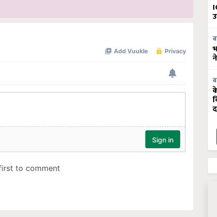
I
उ
ब
भ
न
ब
क
व
द