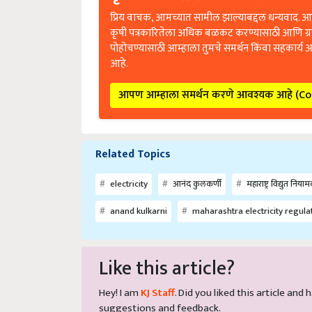
प्रिय वाचक, आमच्यात सामील झाल्याबद्दल धन्यवाद. आप
कृषी पत्रकारितेला अधिक बळकट करण्यासाठी आणि ग्
पोहोचण्यासाठी आम्हाला तुमचे समर्थन किंवा सहकार्य 
आहे.
आपण आम्हाला समर्थन करणे आवश्यक आहे (C
Related Topics
electricity
आनंद कुलकर्णी
महाराष्ट्र विद्युत नि
anand kulkarni
maharashtra electricity regul
Like this article?
Hey! I am
KJ Staff
. Did you liked this article an
suggestions and feedback.