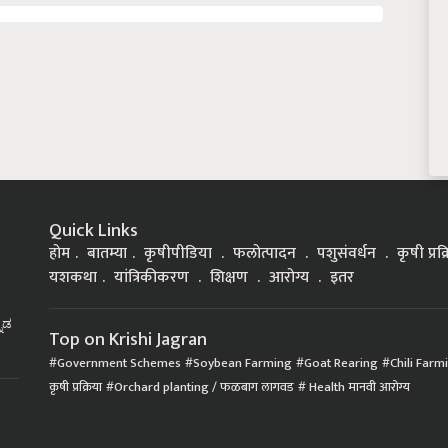
Quick Links
होम
बातम्या
कृषीपीडिया
फलोत्पादन
पशुसंवर्धन
कृषी प्रक
यशकथा
यांत्रिकीकरण
शिक्षण
आरोग्य
इतर
್ನಡ
Top on Krishi Jagran
Government Schemes
Soybean Farming
Goat Rearing
Chili Farm
कृषी प्रक्रिया
Orchard planting / फळबाग लागवड
Health मानवी आरोग्य