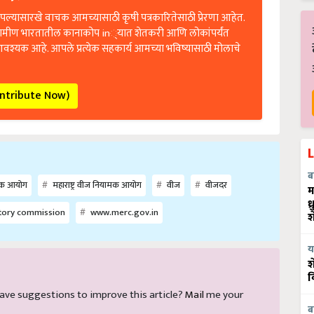
ल्यासारखे वाचक आमच्यासाठी कृषी पत्रकारितेसाठी प्रेरणा आहेत.
रामीण भारतातील कानाकोप in्यात शेतकरी आणि लोकांपर्यंत
आवश्यक आहे. आपले प्रत्येक सहकार्य आमच्या भविष्यासाठी मोलाचे
ontribute Now)
ब
यामक आयोग
महाराष्ट्र वीज नियामक आयोग
वीज
वीजदर
म
ध
atory commission
www.merc.gov.in
श
य
श
व
d have suggestions to improve this article?
Mail
me your
ब