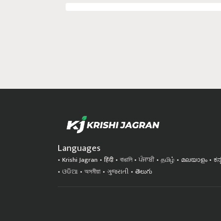
Languages
Krishi Jagran
हिंदी
বাঙালি
ਪੰਜਾਬੀ
தமிழ்
മലയാളം
ಕನ
ଓଡିଆ
অসমীয়া
ગુજરાતી
తెలుగు