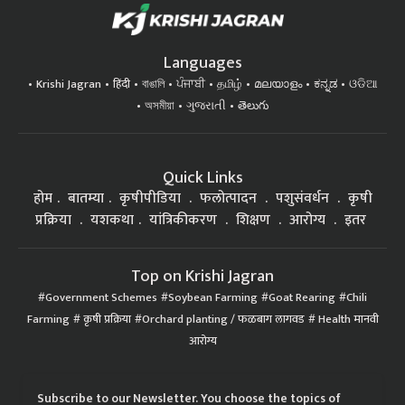
Languages
Krishi Jagran
हिंदी
বাঙালি
ਪੰਜਾਬੀ
தமிழ்
മലയാളം
ಕನ್ನಡ
ଓଡିଆ
অসমীয়া
ગુજરાતી
తెలుగు
Quick Links
होम
बातम्या
कृषीपीडिया
फलोत्पादन
पशुसंवर्धन
कृषी
प्रक्रिया
यशकथा
यांत्रिकीकरण
शिक्षण
आरोग्य
इतर
Top on Krishi Jagran
Government Schemes
Soybean Farming
Goat Rearing
Chili
Farming
कृषी प्रक्रिया
Orchard planting / फळबाग लागवड
Health मानवी
आरोग्य
Subscribe to our Newsletter. You choose the topics of