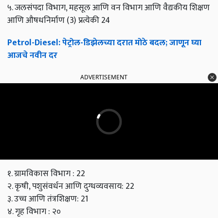
५. जलसंपदा विभाग, महसूल आणि वन विभाग आणि वैद्यकीय शिक्षण
आणि औषधनिर्माण (3) प्रत्येकी 24
Petrol-Diesel: पेट्रोल-डिझेलच्या दरात मोठे बदल; जाणून घ्या
आजचे नवीन दर
ADVERTISEMENT
१. ग्रामविकास विभाग : 22
२. कृषी, पशुसंवर्धन आणि दुग्धव्यवसाय: 22
३. उच्च आणि तंत्रशिक्षण: 21
४. गृह विभाग : २०