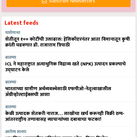
Subscribe Newsletters
Latest feeds
यशोगाथा
शेतीतून १०० कोटींची उलाढाल: हेलिकॉप्टरनंतर आता विमानातून कृषी
क्रांती घडवणार डॉ. राजाराम त्रिपाठी
बातम्या
ICL ने महाराष्ट्रात अत्याधुनिक विद्राव्य खते (NPK) उत्पादन प्रकल्पाचे
उद्घाटन केले
बातम्या
भारताच्या ग्रामीण अर्थव्यवस्थेसाठी एफपीओ-नेतृत्वाखालील
अ‍ॅग्रीव्होल्टाईक्सची आशा
बातम्या
केळी उत्पादक शेतकरी नाराज… लाखोंचा खर्च करूनही विक्री ठप्प-
आंतरराष्ट्रीय तणावासह व्यापाऱ्यांच्या दबावाचा फटका!
आरोग्य सल्ला