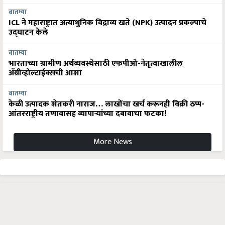
बातम्या
ICL ने महाराष्ट्रात अत्याधुनिक विद्राव्य खते (NPK) उत्पादन प्रकल्पाचे
उद्घाटन केले
बातम्या
भारताच्या ग्रामीण अर्थव्यवस्थेसाठी एफपीओ-नेतृत्वाखालील
अ‍ॅग्रीव्होल्टाईक्सची आशा
बातम्या
केळी उत्पादक शेतकरी नाराज… लाखोंचा खर्च करूनही विक्री ठप्प-
आंतरराष्ट्रीय तणावासह व्यापाऱ्यांच्या दबावाचा फटका!
More News