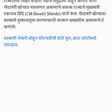
राज्यातील पश्चिम वाहिनी नद्यांचे समुद्राला वाहून जाणारे पाणी
गोदावरी खोऱ्यात वळवणार असल्याचे वक्तव्य राज्याचे मुख्यमंत्री
एकनाथ शिंदे (CM Eknath Shinde) यांनी केलं. गोदावरी खोऱ्याला
कायमचे दुष्काळमुक्त करण्यासाठी सरकार प्रयत्नशील असल्याचे ते
म्हणाले.
सरकारी नोकरी सोडून कोरफडीची शेती सुरु, आता कोटींमध्ये
उलाढाल..