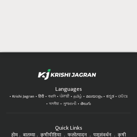
Languages
Krishi Jagran
हिंदी
বাঙালি
ਪੰਜਾਬੀ
தமிழ்
മലയാളം
ಕನ್ನಡ
ଓଡିଆ
অসমীয়া
ગુજરાતી
తెలుగు
Quick Links
होम
बातम्या
कृषीपीडिया
फलोत्पादन
पशुसंवर्धन
कृषी