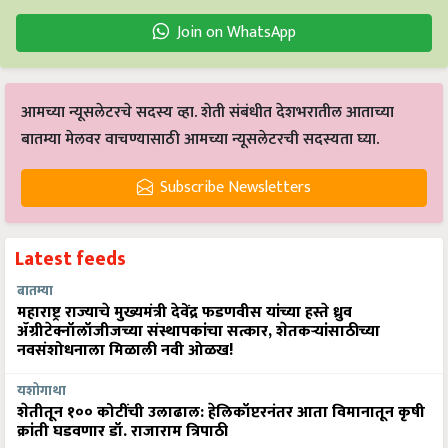
Join on WhatsApp
आमच्या न्यूसलेटरचे सदस्य व्हा. शेती संबंधीत देशभरातील आताच्या
बातम्या मेलवर वाचण्यासाठी आमच्या न्यूसलेटरची सदस्यता घ्या.
Subscribe Newsletters
Latest feeds
बातम्या
महाराष्ट्र राज्याचे मुख्यमंत्री देवेंद्र फडणवीस यांच्या हस्ते ध्रुव
ॲग्रीटेक्नॉलॉजीजच्या संस्थापकांचा सत्कार, शेतकऱ्यांसाठीच्या
नवसंशोधनाला मिळाली नवी ओळख!
यशोगाथा
शेतीतून १०० कोटींची उलाढाल: हेलिकॉप्टरनंतर आता विमानातून कृषी
क्रांती घडवणार डॉ. राजाराम त्रिपाठी