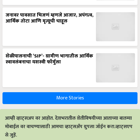
जनावर पावसात भिजणं म्हणजे आजार, अपंगत्व,
आर्थिक तोटा आणि मृत्यूची चाहूल
शेळीपालनाची ‘SIP’- ग्रामीण भागातील आर्थिक
स्वावलंबनाचा यशस्वी फॉर्मुला
More Stories
आम्ही व्हाट्सअप वर आहोत. देशभरातील शेतीविषयीच्या आताच्या बातम्या
मोबाईल वर वाचण्यासाठी आमचा व्हाट्सअँप ग्रुपला जॉईन करा.व्हाट्सएप
से जुड़ें.