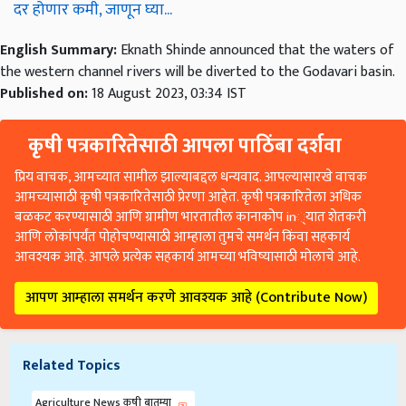
दर होणार कमी, जाणून घ्या...
English Summary:
Eknath Shinde announced that the waters of
the western channel rivers will be diverted to the Godavari basin.
Published on:
18 August 2023, 03:34 IST
कृषी पत्रकारितेसाठी आपला पाठिंबा दर्शवा
प्रिय वाचक, आमच्यात सामील झाल्याबद्दल धन्यवाद. आपल्यासारखे वाचक
आमच्यासाठी कृषी पत्रकारितेसाठी प्रेरणा आहेत. कृषी पत्रकारितेला अधिक
बळकट करण्यासाठी आणि ग्रामीण भारतातील कानाकोप in्यात शेतकरी
आणि लोकांपर्यंत पोहोचण्यासाठी आम्हाला तुमचे समर्थन किंवा सहकार्य
आवश्यक आहे. आपले प्रत्येक सहकार्य आमच्या भविष्यासाठी मोलाचे आहे.
आपण आम्हाला समर्थन करणे आवश्यक आहे (Contribute Now)
Related Topics
Agriculture News कृषी बातम्या