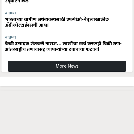
उद्घाटन केले
बातम्या
भारताच्या ग्रामीण अर्थव्यवस्थेसाठी एफपीओ-नेतृत्वाखालील
अ‍ॅग्रीव्होल्टाईक्सची आशा
बातम्या
केळी उत्पादक शेतकरी नाराज… लाखोंचा खर्च करूनही विक्री ठप्प-
आंतरराष्ट्रीय तणावासह व्यापाऱ्यांच्या दबावाचा फटका!
More News