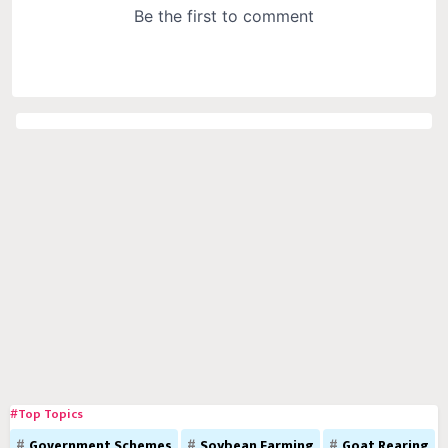
#Top Topics
Government Schemes
Soybean Farming
Goat Rearing