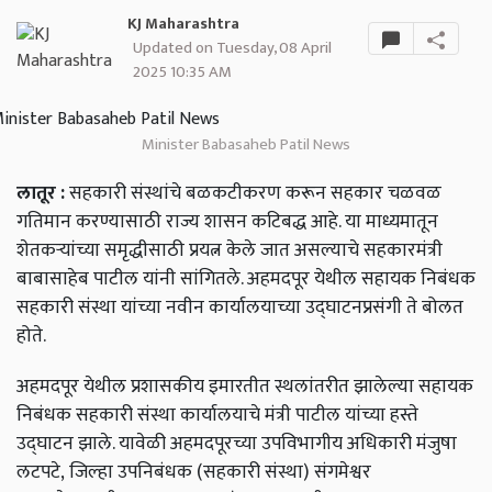
KJ Maharashtra
Updated on Tuesday, 08 April
2025 10:35 AM
Minister Babasaheb Patil News
लातूर
:
सहकारी
संस्थांचे
बळकटीकरण
करून
सहकार
चळवळ
गतिमान
करण्यासाठी
राज्य
शासन
कटिबद्ध
आहे
.
या
माध्यमातून
शेतकऱ्यांच्या
समृद्धीसाठी
प्रयत्न
केले
जात
असल्याचे
सहकारमंत्री
बाबासाहेब
पाटील
यांनी
सांगितले
.
अहमदपूर
येथील
सहायक
निबंधक
सहकारी
संस्था
यांच्या
नवीन
कार्यालयाच्या
उद्घाटनप्रसंगी
ते
बोलत
होते
.
अहमदपूर
येथील
प्रशासकीय
इमारतीत
स्थलांतरीत
झालेल्या
सहायक
निबंधक
सहकारी
संस्था
कार्यालयाचे
मंत्री
पाटील
यांच्या
हस्ते
उद्घाटन
झाले
.
यावेळी
अहमदपूरच्या
उपविभागीय
अधिकारी
मंजुषा
लटपटे
,
जिल्हा
उपनिबंधक
(
सहकारी
संस्था
)
संगमेश्वर