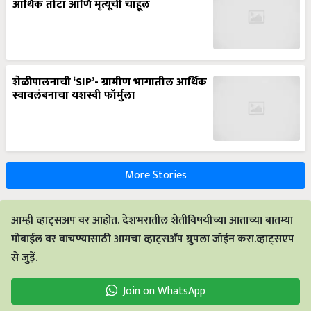
आर्थिक तोटा आणि मृत्यूची चाहूल
शेळीपालनाची ‘SIP’- ग्रामीण भागातील आर्थिक
स्वावलंबनाचा यशस्वी फॉर्मुला
More Stories
आम्ही व्हाट्सअप वर आहोत. देशभरातील शेतीविषयीच्या आताच्या बातम्या
मोबाईल वर वाचण्यासाठी आमचा व्हाट्सअँप ग्रुपला जॉईन करा.व्हाट्सएप
से जुड़ें.
Join on WhatsApp