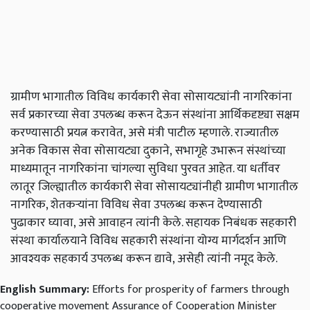
ग्रामीण
भागातील
विविध
कार्यकारी
सेवा
सोसायट्यांनी
नागरिकांना
सर्व
प्रकारच्या
सेवा
उपलब्ध
करून
देऊन
संस्थांना
आर्थिकदृष्ट्या
सक्षम
करण्यासाठी
प्रयत्न
करावेत
,
असे
मंत्री
पाटील
म्हणाले
.
राज्यातील
अनेक
विकास
सेवा
सोसायट्या
दुकाने
,
सभागृहे
उभारून
संस्थांच्या
माध्यमातून
नागरिकांना
चांगल्या
सुविधा
पुरवत
आहेत
.
या
धर्तीवर
लातूर
जिल्ह्यातील
कार्यकारी
सेवा
सोसायट्यांनीही
ग्रामीण
भागातील
नागरिक
,
शेतकऱ्यांना
विविध
सेवा
उपलब्ध
करून
देण्यासाठी
पुढाकार
घ्यावा
,
असे
आवाहन
त्यांनी
केले
.
सहायक
निबंधक
सहकारी
संस्था
कार्यालयाने
विविध
सहकारी
संस्थांना
योग्य
मार्गदर्शन
आणि
आवश्यक
सहकार्य
उपलब्ध
करून
द्यावे
,
असेही
त्यांनी
नमूद
केले
.
English Summary:
Efforts for prosperity of farmers through
cooperative movement Assurance of Cooperation Minister