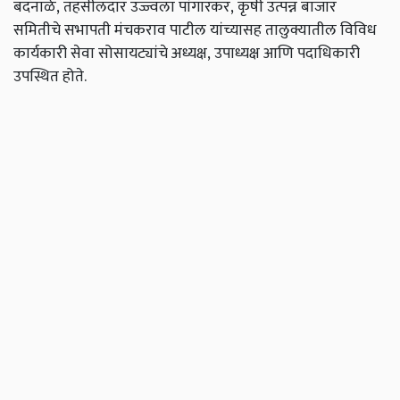
बदनाळे
,
तहसीलदार
उज्ज्वला
पांगारकर
,
कृषी
उत्पन्न
बाजार
समितीचे
सभापती
मंचकराव
पाटील
यांच्यासह
तालुक्यातील
विविध
कार्यकारी
सेवा
सोसायट्यांचे
अध्यक्ष
,
उपाध्यक्ष
आणि
पदाधिकारी
उपस्थित
होते
.