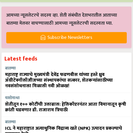
आमच्या न्यूसलेटरचे सदस्य व्हा. शेती संबंधीत देशभरातील आताच्या
बातम्या मेलवर वाचण्यासाठी आमच्या न्यूसलेटरची सदस्यता घ्या.
Subscribe Newsletters
Latest feeds
बातम्या
महाराष्ट्र राज्याचे मुख्यमंत्री देवेंद्र फडणवीस यांच्या हस्ते ध्रुव
ॲग्रीटेक्नॉलॉजीजच्या संस्थापकांचा सत्कार, शेतकऱ्यांसाठीच्या
नवसंशोधनाला मिळाली नवी ओळख!
यशोगाथा
शेतीतून १०० कोटींची उलाढाल: हेलिकॉप्टरनंतर आता विमानातून कृषी
क्रांती घडवणार डॉ. राजाराम त्रिपाठी
बातम्या
ICL ने महाराष्ट्रात अत्याधुनिक विद्राव्य खते (NPK) उत्पादन प्रकल्पाचे