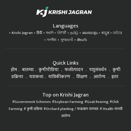
Languages
Krishi Jagran
हिंदी
বাঙালি
ਪੰਜਾਬੀ
தமிழ்
മലയാളം
ಕನ್ನಡ
ଓଡିଆ
অসমীয়া
ગુજરાતી
తెలుగు
Quick Links
होम
बातम्या
कृषीपीडिया
फलोत्पादन
पशुसंवर्धन
कृषी
प्रक्रिया
यशकथा
यांत्रिकीकरण
शिक्षण
आरोग्य
इतर
Top on Krishi Jagran
Government Schemes
Soybean Farming
Goat Rearing
Chili
Farming
कृषी प्रक्रिया
Orchard planting / फळबाग लागवड
Health मानवी
आरोग्य