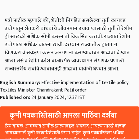
मंत्री पाटील म्हणाले की, शेतीशी निगडित असलेल्या तुती लागवड
उद्योगातून शेतकरी बांधवांचे जीवनमान उंचावण्यासाठी तुती ते रेशीम
ही साखळी अधिक सोपी करून ती विकसित करावी. राज्यात रेशीम
उद्योगाला अधिक चालना द्यावी. दरम्यान राज्यातील हातमाग
विणकरांचे सर्वेक्षण करून जनगणना करण्याबाबत आढावा घेण्यात
आला. तसेच रेशीम कोश बाजारपेठ व्यवस्थापन संगणक प्रणाली
राज्यस्तरीय राबविण्याबाबतही आढावा यावेळी घेण्यात आला.
English Summary:
Effective implementation of textile policy
Textiles Minister Chandrakant Patil order
Published on:
24 January 2024, 12:37 IST
कृषी पत्रकारितेसाठी आपला पाठिंबा दर्शवा
प्रिय वाचक, आमच्यात सामील झाल्याबद्दल धन्यवाद. आपल्यासारखे वाचक
आमच्यासाठी कृषी पत्रकारितेसाठी प्रेरणा आहेत. कृषी पत्रकारितेला अधिक