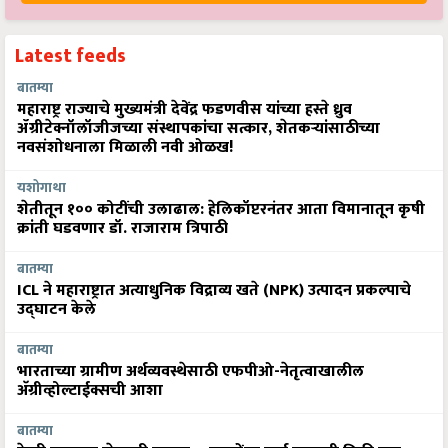
Latest feeds
बातम्या
महाराष्ट्र राज्याचे मुख्यमंत्री देवेंद्र फडणवीस यांच्या हस्ते ध्रुव
ॲग्रीटेक्नॉलॉजीजच्या संस्थापकांचा सत्कार, शेतकऱ्यांसाठीच्या
नवसंशोधनाला मिळाली नवी ओळख!
यशोगाथा
शेतीतून १०० कोटींची उलाढाल: हेलिकॉप्टरनंतर आता विमानातून कृषी
क्रांती घडवणार डॉ. राजाराम त्रिपाठी
बातम्या
ICL ने महाराष्ट्रात अत्याधुनिक विद्राव्य खते (NPK) उत्पादन प्रकल्पाचे
उद्घाटन केले
बातम्या
भारताच्या ग्रामीण अर्थव्यवस्थेसाठी एफपीओ-नेतृत्वाखालील
अ‍ॅग्रीव्होल्टाईक्सची आशा
बातम्या