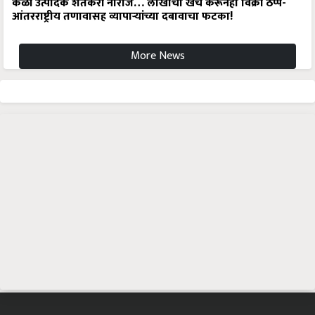
केळी उत्पादक शेतकरी नाराज… लाखोंचा खर्च करूनही विक्री ठप्प-
आंतरराष्ट्रीय तणावासह व्यापाऱ्यांच्या दबावाचा फटका!
More News