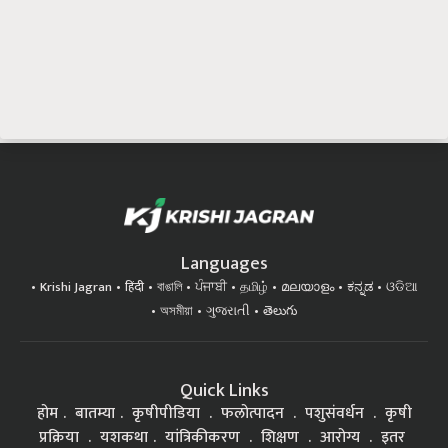
Languages
Krishi Jagran
हिंदी
বাঙালি
ਪੰਜਾਬੀ
தமிழ்
മലയാളം
ಕನ್ನಡ
ଓଡିଆ
অসমীয়া
ગુજરાતી
తెలుగు
Quick Links
होम
बातम्या
कृषीपीडिया
फलोत्पादन
पशुसंवर्धन
कृषी
प्रक्रिया
यशकथा
यांत्रिकीकरण
शिक्षण
आरोग्य
इतर