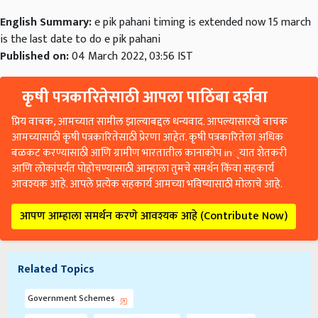
English Summary:
e pik pahani timing is extended now 15 march
is the last date to do e pik pahani
Published on:
04 March 2022, 03:56 IST
कृषी पत्रकारितेसाठी आपला पाठिंबा दर्शवा
प्रिय वाचक, आमच्यात सामील झाल्याबद्दल धन्यवाद. आपल्यासारखे वाचक
आमच्यासाठी कृषी पत्रकारितेसाठी प्रेरणा आहेत. कृषी पत्रकारितेला अधिक
बळकट करण्यासाठी आणि ग्रामीण भारतातील कानाकोप in्यात शेतकरी
आणि लोकांपर्यंत पोहोचण्यासाठी आम्हाला तुमचे समर्थन किंवा सहकार्य
आवश्यक आहे. आपले प्रत्येक सहकार्य आमच्या भविष्यासाठी मोलाचे आहे.
आपण आम्हाला समर्थन करणे आवश्यक आहे (Contribute Now)
Related Topics
Government Schemes
E Pik Pahani
Chickpea Growers
Rabbi Season