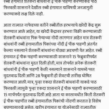
रब्बी हंगामात शेतकरी बांधवांनी ई पीक पाहणी करण्याकडे पाठ
फिरवली शासनाने देखील रब्बी हंगामात याविषयी जनजागृती
करण्याकडे लक्ष दिले नाही.
आता राज्यात नाफेडच्या वतीने रब्बीतील हरभऱ्याचे खरेदी केंद्र सुरू
करण्यात आले आहेत, या खरेदी केंद्रावर हरभरा विक्री करण्यासाठी
शेतकरी बांधवांना पिक पेऱ्याच्या नोंदी लागणार आहेत मात्र शेतकरी
बांधवांनी रब्बी हंगामातील पिकांच्या नोंदी ई पीक पाहणी अंतर्गत
केल्या नसल्याने शेतकरी बांधवांना मोठ्या अडचणी येत आहेत.
रब्बी
हंगामात ई पीक पाहणी करण्यासाठी शासनाने 15 फेब्रुवारीपर्यंत
शेतकरी बांधवांना मुदत दिली होती, मात्र तोपर्यंत अनेक शेतकरी
बांधवांनी ई पीक पाहणी केली नसल्याने शासनाने यामध्ये परत
मुदतवाढ दिली आणि 28 फेब्रुवारी ही शेवटची तारीख घोषित
करण्यात आली. मात्र, पुन्हा एकदा शेतकरी बांधवांनी याकडे पाठ
फिरवली त्यामुळे पुन्हा एकदा शासनाने ई पीक पाहणी करण्यासाठी
15 मार्चपर्यंत मुदतवाढ दिली आहे आता या कालावधीत किती शेतकरी
ई पीक पाहणीत रब्बी हंगामातील पिकांची नोंदणी करतात हे विशेष
बघण्यासारखे असेल.
खरीप हंगामात या योजनेसाठी राज्यातील