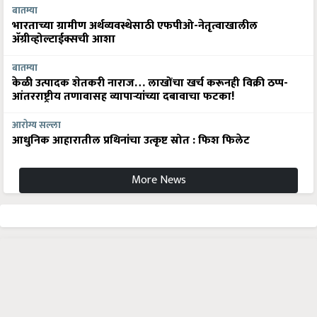
भारताच्या ग्रामीण अर्थव्यवस्थेसाठी एफपीओ-नेतृत्वाखालील
अ‍ॅग्रीव्होल्टाईक्सची आशा
बातम्या
केळी उत्पादक शेतकरी नाराज… लाखोंचा खर्च करूनही विक्री ठप्प-
आंतरराष्ट्रीय तणावासह व्यापाऱ्यांच्या दबावाचा फटका!
आरोग्य सल्ला
आधुनिक आहारातील प्रथिनांचा उत्कृष्ट स्रोत : फिश फिलेट
More News