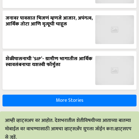
जनावर पावसात भिजणं म्हणजे आजार, अपंगत्व,
आर्थिक तोटा आणि मृत्यूची चाहूल
शेळीपालनाची ‘SIP’- ग्रामीण भागातील आर्थिक
स्वावलंबनाचा यशस्वी फॉर्मुला
More Stories
आम्ही व्हाट्सअप वर आहोत. देशभरातील शेतीविषयीच्या आताच्या बातम्या
मोबाईल वर वाचण्यासाठी आमचा व्हाट्सअँप ग्रुपला जॉईन करा.व्हाट्सएप
से जुड़ें.