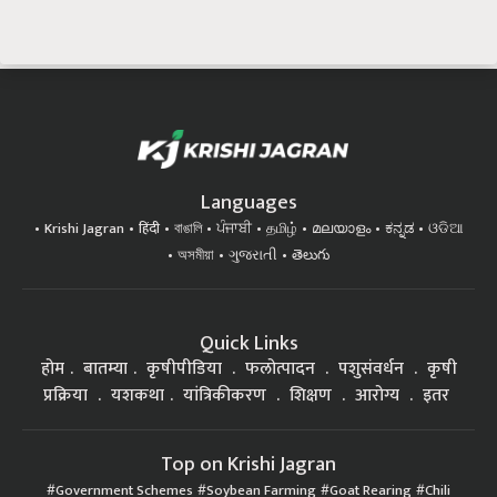
Languages
Krishi Jagran
हिंदी
বাঙালি
ਪੰਜਾਬੀ
தமிழ்
മലയാളം
ಕನ್ನಡ
ଓଡିଆ
অসমীয়া
ગુજરાતી
తెలుగు
Quick Links
होम
बातम्या
कृषीपीडिया
फलोत्पादन
पशुसंवर्धन
कृषी
प्रक्रिया
यशकथा
यांत्रिकीकरण
शिक्षण
आरोग्य
इतर
Top on Krishi Jagran
Government Schemes
Soybean Farming
Goat Rearing
Chili