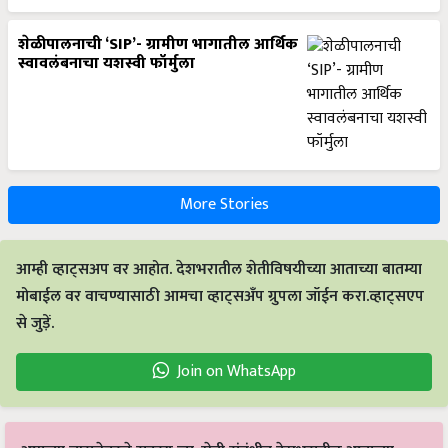
शेळीपालनाची ‘SIP’- ग्रामीण भागातील आर्थिक
स्वावलंबनाचा यशस्वी फॉर्मुला
More Stories
आम्ही व्हाट्सअप वर आहोत. देशभरातील शेतीविषयीच्या आताच्या बातम्या
मोबाईल वर वाचण्यासाठी आमचा व्हाट्सअँप ग्रुपला जॉईन करा.व्हाट्सएप
से जुड़ें.
Join on WhatsApp