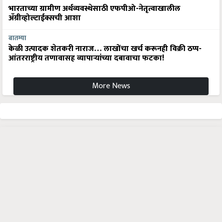
भारताच्या ग्रामीण अर्थव्यवस्थेसाठी एफपीओ-नेतृत्वाखालील
अ‍ॅग्रीव्होल्टाईक्सची आशा
बातम्या
केळी उत्पादक शेतकरी नाराज… लाखोंचा खर्च करूनही विक्री ठप्प-
आंतरराष्ट्रीय तणावासह व्यापाऱ्यांच्या दबावाचा फटका!
More News