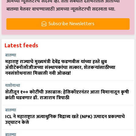
आमच्या न्यूसलेटरचे सदस्य व्हा. शेती संबंधीत देशभरातील आताच्या
बातम्या मेलवर वाचण्यासाठी आमच्या न्यूसलेटरची सदस्यता घ्या.
Subscribe Newsletters
Latest feeds
बातम्या
महाराष्ट्र राज्याचे मुख्यमंत्री देवेंद्र फडणवीस यांच्या हस्ते ध्रुव
ॲग्रीटेक्नॉलॉजीजच्या संस्थापकांचा सत्कार, शेतकऱ्यांसाठीच्या
नवसंशोधनाला मिळाली नवी ओळख!
यशोगाथा
शेतीतून १०० कोटींची उलाढाल: हेलिकॉप्टरनंतर आता विमानातून कृषी
क्रांती घडवणार डॉ. राजाराम त्रिपाठी
बातम्या
ICL ने महाराष्ट्रात अत्याधुनिक विद्राव्य खते (NPK) उत्पादन प्रकल्पाचे
उद्घाटन केले
बातम्या