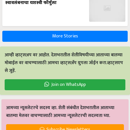
स्वावलंबनाचा यशस्वी फॉर्मुला
More Stories
आम्ही व्हाट्सअप वर आहोत. देशभरातील शेतीविषयीच्या आताच्या बातम्या
मोबाईल वर वाचण्यासाठी आमचा व्हाट्सअँप ग्रुपला जॉईन करा.व्हाट्सएप
से जुड़ें.
Join on WhatsApp
आमच्या न्यूसलेटरचे सदस्य व्हा. शेती संबंधीत देशभरातील आताच्या
बातम्या मेलवर वाचण्यासाठी आमच्या न्यूसलेटरची सदस्यता घ्या.
Subscribe Newsletters