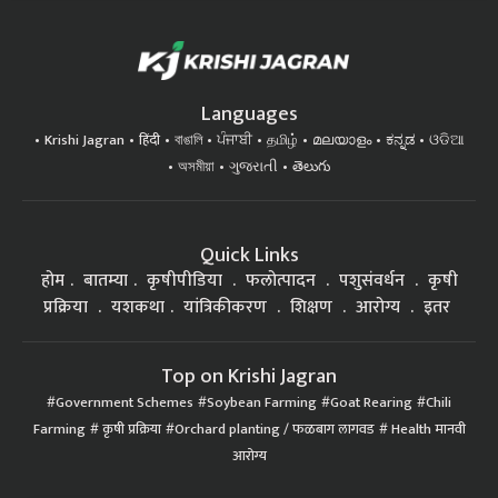
Languages
Krishi Jagran
हिंदी
বাঙালি
ਪੰਜਾਬੀ
தமிழ்
മലയാളം
ಕನ್ನಡ
ଓଡିଆ
অসমীয়া
ગુજરાતી
తెలుగు
Quick Links
होम
बातम्या
कृषीपीडिया
फलोत्पादन
पशुसंवर्धन
कृषी
प्रक्रिया
यशकथा
यांत्रिकीकरण
शिक्षण
आरोग्य
इतर
Top on Krishi Jagran
Government Schemes
Soybean Farming
Goat Rearing
Chili
Farming
कृषी प्रक्रिया
Orchard planting / फळबाग लागवड
Health मानवी
आरोग्य