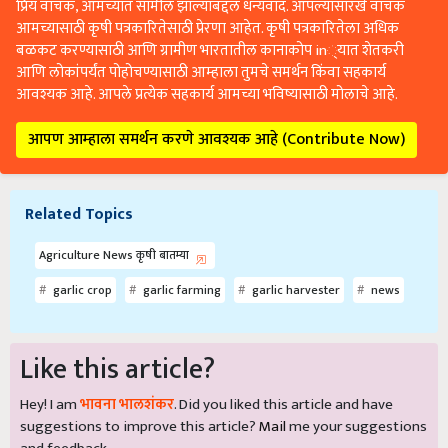
प्रिय वाचक, आमच्यात सामील झाल्याबद्दल धन्यवाद. आपल्यासारखे वाचक
आमच्यासाठी कृषी पत्रकारितेसाठी प्रेरणा आहेत. कृषी पत्रकारितेला अधिक
बळकट करण्यासाठी आणि ग्रामीण भारतातील कानाकोप in्यात शेतकरी
आणि लोकांपर्यंत पोहोचण्यासाठी आम्हाला तुमचे समर्थन किंवा सहकार्य
आवश्यक आहे. आपले प्रत्येक सहकार्य आमच्या भविष्यासाठी मोलाचे आहे.
आपण आम्हाला समर्थन करणे आवश्यक आहे (Contribute Now)
Related Topics
Agriculture News कृषी बातम्या
garlic crop
garlic farming
garlic harvester
news
Like this article?
Hey! I am
भावना भालशंकर
. Did you liked this article and have
suggestions to improve this article?
Mail
me your suggestions