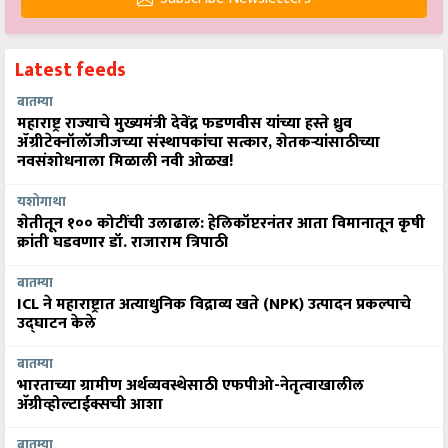
Latest feeds
बातम्या
महाराष्ट्र राज्याचे मुख्यमंत्री देवेंद्र फडणवीस यांच्या हस्ते ध्रुव
ॲग्रीटेक्नॉलॉजीजच्या संस्थापकांचा सत्कार, शेतकऱ्यांसाठीच्या
नवसंशोधनाला मिळाली नवी ओळख!
यशोगाथा
शेतीतून १०० कोटींची उलाढाल: हेलिकॉप्टरनंतर आता विमानातून कृषी
क्रांती घडवणार डॉ. राजाराम त्रिपाठी
बातम्या
ICL ने महाराष्ट्रात अत्याधुनिक विद्राव्य खते (NPK) उत्पादन प्रकल्पाचे
उद्घाटन केले
बातम्या
भारताच्या ग्रामीण अर्थव्यवस्थेसाठी एफपीओ-नेतृत्वाखालील
अ‍ॅग्रीव्होल्टाईक्सची आशा
बातम्या