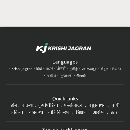
Languages
Krishi Jagran
हिंदी
বাঙালি
ਪੰਜਾਬੀ
தமிழ்
മലയാളം
ಕನ್ನಡ
ଓଡିଆ
অসমীয়া
ગુજરાતી
తెలుగు
Quick Links
होम
बातम्या
कृषीपीडिया
फलोत्पादन
पशुसंवर्धन
कृषी
प्रक्रिया
यशकथा
यांत्रिकीकरण
शिक्षण
आरोग्य
इतर