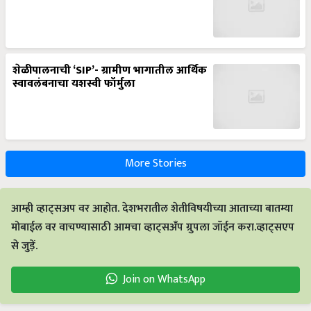
शेळीपालनाची ‘SIP’- ग्रामीण भागातील आर्थिक
स्वावलंबनाचा यशस्वी फॉर्मुला
More Stories
आम्ही व्हाट्सअप वर आहोत. देशभरातील शेतीविषयीच्या आताच्या बातम्या
मोबाईल वर वाचण्यासाठी आमचा व्हाट्सअँप ग्रुपला जॉईन करा.व्हाट्सएप
से जुड़ें.
Join on WhatsApp