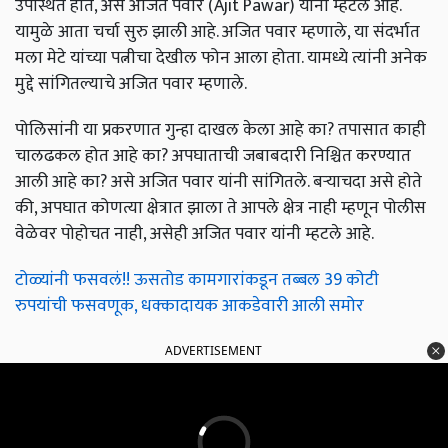
उपस्थित होते, असे अजित पवार (Ajit Pawar) यांनी म्हटले आहे.
यामुळे आता चर्चा सुरु झाली आहे. अजित पवार म्हणाले, या संंदर्भात
मला मेटे यांच्या पत्नीचा देखील फोन आला होता. यामध्ये त्यांनी अनेक
मुद्दे सांगितल्याचे अजित पवार म्हणाले.
पोलिसांनी या प्रकरणात गुन्हा दाखल केला आहे का? तपासात काही
चालढकल होत आहे का? अपघाताची जबाबदारी निश्चित करण्यात
आली आहे का? असे अजित पवार यांनी सांगितले. बऱ्याचदा असे होते
की, अपघात कोणत्या क्षेत्रात झाला ते आपले क्षेत्र नाही म्हणून पोलीस
वेळेवर पोहोचत नाही, असेही अजित पवार यांनी म्हटले आहे.
टोळ्यांनी फसवलं!! ऊसतोड कामगारांकडून तब्बल 39 कोटी
रुपयांची फसवणूक, धक्कादायक आकडेवारी आली समोर
ADVERTISEMENT