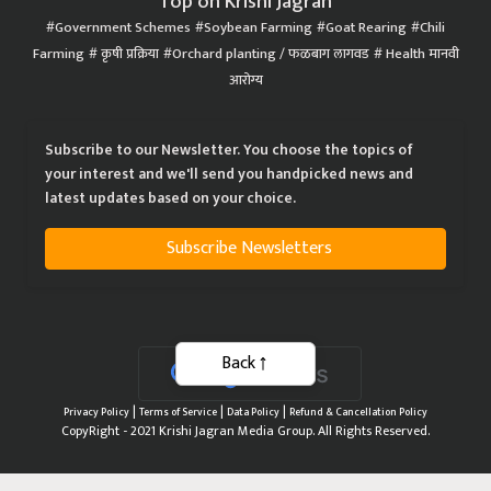
Top on Krishi Jagran
Government Schemes
Soybean Farming
Goat Rearing
Chili
Farming
कृषी प्रक्रिया
Orchard planting / फळबाग लागवड
Health मानवी
आरोग्य
Subscribe to our Newsletter. You choose the topics of
your interest and we'll send you handpicked news and
latest updates based on your choice.
Subscribe Newsletters
Back
|
|
|
Privacy Policy
Terms of Service
Data Policy
Refund & Cancellation Policy
CopyRight - 2021 Krishi Jagran Media Group. All Rights Reserved.