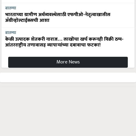
बातम्या
भारताच्या ग्रामीण अर्थव्यवस्थेसाठी एफपीओ-नेतृत्वाखालील
अ‍ॅग्रीव्होल्टाईक्सची आशा
बातम्या
केळी उत्पादक शेतकरी नाराज… लाखोंचा खर्च करूनही विक्री ठप्प-
आंतरराष्ट्रीय तणावासह व्यापाऱ्यांच्या दबावाचा फटका!
More News