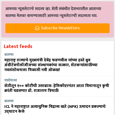
आमच्या न्यूसलेटरचे सदस्य व्हा. शेती संबंधीत देशभरातील आताच्या
बातम्या मेलवर वाचण्यासाठी आमच्या न्यूसलेटरची सदस्यता घ्या.
Subscribe Newsletters
Latest feeds
बातम्या
महाराष्ट्र राज्याचे मुख्यमंत्री देवेंद्र फडणवीस यांच्या हस्ते ध्रुव
ॲग्रीटेक्नॉलॉजीजच्या संस्थापकांचा सत्कार, शेतकऱ्यांसाठीच्या
नवसंशोधनाला मिळाली नवी ओळख!
यशोगाथा
शेतीतून १०० कोटींची उलाढाल: हेलिकॉप्टरनंतर आता विमानातून कृषी
क्रांती घडवणार डॉ. राजाराम त्रिपाठी
बातम्या
ICL ने महाराष्ट्रात अत्याधुनिक विद्राव्य खते (NPK) उत्पादन प्रकल्पाचे
उद्घाटन केले